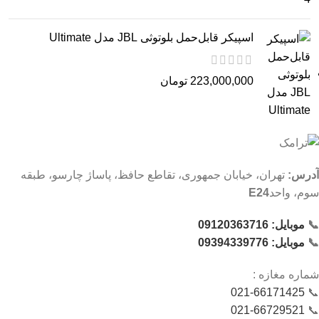
اسپیکر قابل‌حمل بلوتوثی JBL مدل Ultimate
223,000,000
تومان
آدرس:
تهران، خیابان جمهوری، تقاطع حافظ، پاساژ چارسو، طبقه
سوم، واحد
E24
📞
موبایل: 09120363716
📞
موبایل: 09394339776
شماره‌ مغازه :
021-66171425
📞
021-66729521
📞