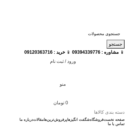
فروشگاه ترامک : وارد کننده و تامین کننده محصولات اورجینال و
اصل لوازم جانبی موبایل در ایران
📱
مشاوره :
09394339776
📱
خرید :
09120363716
جستجو
📱
مشاوره :
09394339776
📱
خرید :
09120363716
ورود / ثبت نام
منو
0
تومان
دسته بندی کالاها
صفحه نخست
فروشگاه
شگفت انگیزها
پرفروش‌ترین‌ها
مقالات
درباره ما
تماس با ما