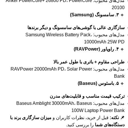
مدل‌های محبوب: Anker PowerCore+ 26800 PD، PowerCore
20100
🔹
۳. سامسونگ (Samsung)
سازگاری عالی با گوشی‌های سامسونگ و دیگر برندها
مدل‌های محبوب: Samsung Wireless Battery Pack،
10000mAh 25W PD
🔹
۴. راوپاور (RAVPower)
طراحی مقاوم + باتری با طول عمر بالا
مدل‌های محبوب: RAVPower 20000mAh PD، Solar Power
Bank
🔹
۵. باسئوس (Baseus)
ترکیب قیمت مناسب و قابلیت‌های مدرن
مدل‌های محبوب: Baseus Amblight 30000mAh، Baseus
100W Laptop Power Bank
📌 نکته:
قبل از خرید، نظرات کاربران و
میزان سازگاری برند با
دستگاه‌های شما
را بررسی کنید.