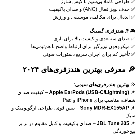
✅ طراحی کاملاً بی‌سیم با کیس شارژ
✅ حذف نویز فعال (ANC) و صدای باکیفیت
✅ ایده‌آل برای مکالمه، موسیقی و ورزش
🎮
۴. هندزفری گیمینگ
✅ صدای سه‌بعدی و کیفیت بالا برای بازی
✅ میکروفون نویزگیر برای ارتباط واضح با هم‌تیمی‌ها
✅ تأخیر کم برای اجرای سریع دستورات صوتی
🔎 معرفی بهترین هندزفری‌های ۲۰۲۴
💠
بهترین هندزفری‌های سیمی:
📌
Apple EarPods (USB-C/Lightning)
– کیفیت صدای
شفاف، مناسب برای iPhone و iPad
📌
Sony MDR-EX155AP
– بیس قوی، طراحی ارگونومیک و
سبک
📌
JBL Tune 205
– صدای باکیفیت و کابل مقاوم در برابر
پیچ‌خوردگی