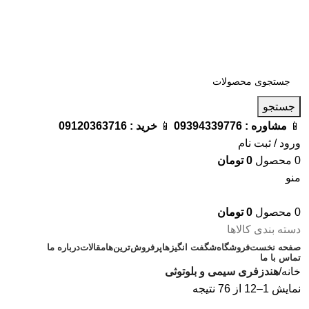
فروشگاه ترامک : وارد کننده و تامین کننده محصولات اورجینال و
اصل لوازم جانبی موبایل در ایران
📱
مشاوره :
09394339776
📱
خرید :
09120363716
جستجو
📱
مشاوره :
09394339776
📱
خرید :
09120363716
ورود / ثبت نام
0
محصول
0
تومان
منو
0
محصول
0
تومان
دسته بندی کالاها
صفحه نخست
فروشگاه
شگفت انگیزها
پرفروش‌ترین‌ها
مقالات
درباره ما
تماس با ما
خانه
هندزفری سیمی و بلوتوثی
نمایش 1–12 از 76 نتیجه