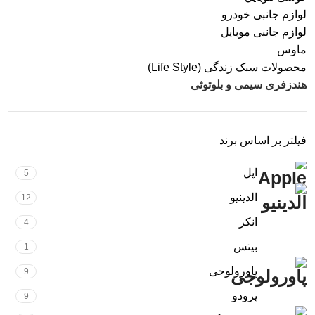
لوازم جانبی خودرو
لوازم جانبی موبایل
ماوس
محصولات سبک زندگی (Life Style)
هندزفری سیمی و بلوتوثی
فیلتر بر اساس برند
اپل
5
الدینیو
12
انکر
4
بیتس
1
پاورولوجی
9
پرودو
9