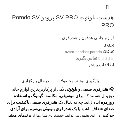
هدست بلوتوث SV PRO پرودو Porodo SV
PRO
لوازم جانبی هدفون و هندزفری
پرودو
کد کالا:
svpro-headset-porodo
تماس بگیرید
اطلاعات بیشتر
بارگیری بیشتر محصولات
درحال بارگزاری...
🎧
هندزفری سیمی و بلوتوثی
یکی از پرکاربردترین لوازم جانبی
دیجیتال هستند که برای
موسیقی، مکالمه، گیمینگ و استفاده
روزمره
ایده‌آل‌اند. چه به دنبال یک
هندزفری سیمی باکیفیت برای
صدای شفاف
باشید یا یک
هندزفری بلوتوثی بی‌سیم برای آزادی
حرکت
، در این بخش می‌توانید جدیدترین مدل‌ها از
برندهای معتبر