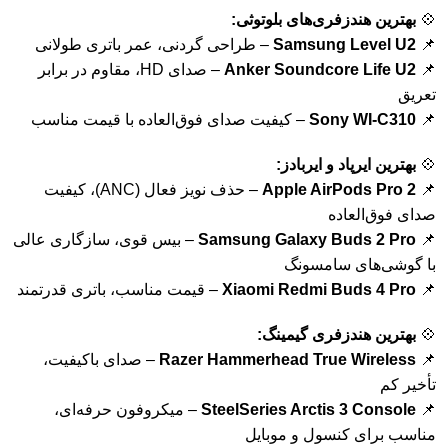
💠
بهترین هندزفری‌های بلوتوثی:
📌
Samsung Level U2
– طراحی گردنی، عمر باتری طولانی
📌
Anker Soundcore Life U2
– صدای HD، مقاوم در برابر
تعریق
📌
Sony WI-C310
– کیفیت صدای فوق‌العاده با قیمت مناسب
💠
بهترین ایرپاد و ایربادز:
📌
Apple AirPods Pro 2
– حذف نویز فعال (ANC)، کیفیت
صدای فوق‌العاده
📌
Samsung Galaxy Buds 2 Pro
– بیس قوی، سازگاری عالی
با گوشی‌های سامسونگ
📌
Xiaomi Redmi Buds 4 Pro
– قیمت مناسب، باتری قدرتمند
💠
بهترین هندزفری گیمینگ:
📌
Razer Hammerhead True Wireless
– صدای باکیفیت،
تأخیر کم
📌
SteelSeries Arctis 3 Console
– میکروفون حرفه‌ای،
مناسب برای کنسول و موبایل