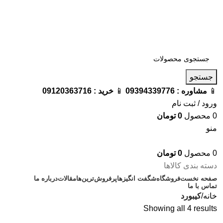
فروشگاه ترامک : وارد کننده و تامین کننده محصولات اورجینال و
اصل لوازم جانبی موبایل در ایران
📱
مشاوره :
09394339776
📱
خرید :
09120363716
جستجو
📱
مشاوره :
09394339776
📱
خرید :
09120363716
ورود / ثبت نام
0
محصول
0
تومان
منو
0
محصول
0
تومان
دسته بندی کالاها
صفحه نخست
فروشگاه
شگفت انگیزها
پرفروش‌ترین‌ها
مقالات
درباره ما
تماس با ما
خانه
کیبورد
Showing all 4 results