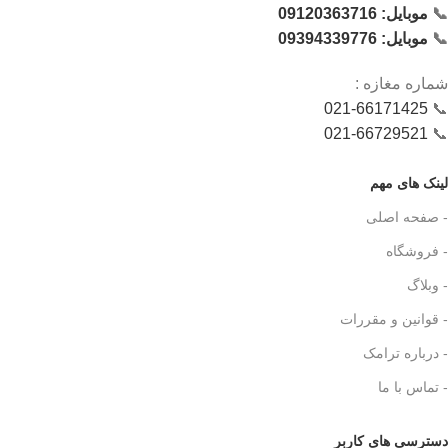
📞
موبایل: 09120363716
📞
موبایل: 09394339776
شماره‌ مغازه :
021-66171425
📞
021-66729521
📞
لینک های مهم
- صفحه اصلی
- فروشگاه
- وبلاگ
- قوانین و مقررات
- درباره ترامک
- تماس با ما
دسترسی های کاربر