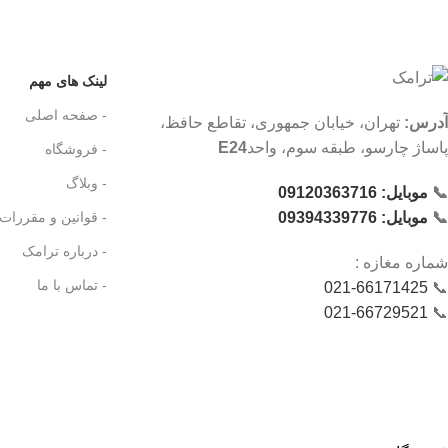
لینک های مهم
- صفحه اصلی
آدرس:
تهران، خیابان جمهوری، تقاطع حافظ،
پاساژ چارسو، طبقه سوم، واحد
E24
- فروشگاه
- وبلاگ
📞
موبایل: 09120363716
- قوانین و مقررات
📞
موبایل: 09394339776
- درباره ترامک
شماره‌ مغازه :
- تماس با ما
021-66171425
📞
021-66729521
📞