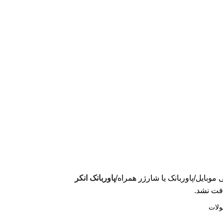
لوازم جانبی موبایل در ایران
📱
مشاوره :
09394339776
📱
خرید :
09120363716
ی موبایل
پاوربانک یا شارژر همراه
پاوربانک انکر
فت نشد.