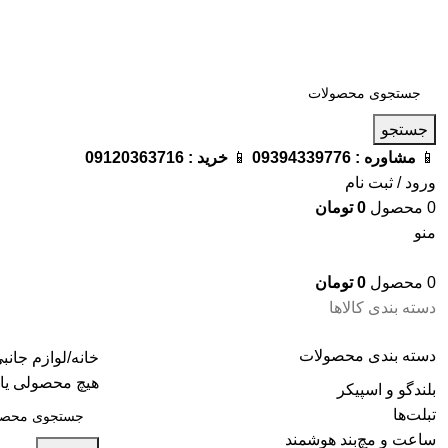
فروشگاه ترامک : وارد کننده و تامین کننده محصولات اورجینال و اصل 
جستجو
📱
مشاوره :
09394339776
📱
خرید :
09120363716
ورود / ثبت نام
0
محصول
0
تومان
منو
0
محصول
0
تومان
دسته بندی کالاها
دسته‌ بندی محصولات
خانه
لوازم جانب
هیچ محصولی یا
بلندگو و اسپیکر
تبلت‌ها
ساعت و مچ‌بند هوشمند