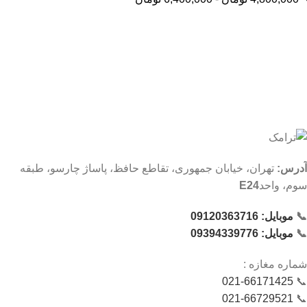
آدرس:
تهران، خیابان جمهوری، تقاطع حافظ، پاساژ چارسو، طبقه
سوم، واحد
E24
📞
موبایل: 09120363716
📞
موبایل: 09394339776
شماره‌ مغازه :
021-66171425
📞
021-66729521
📞