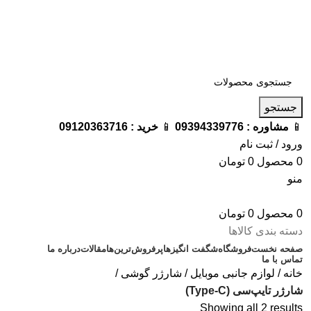
فروشگاه ترامک : وارد کننده و تامین کننده محصولات اورجینال و
اصل لوازم جانبی موبایل در ایران
📱
مشاوره :
09394339776
📱
خرید :
09120363716
جستجو
📱
مشاوره :
09394339776
📱
خرید :
09120363716
ورود / ثبت نام
0
محصول
0
تومان
منو
0
محصول
0
تومان
دسته بندی کالاها
صفحه نخست
فروشگاه
شگفت انگیزها
پرفروش‌ترین‌ها
مقالات
درباره ما
تماس با ما
خانه
لوازم جانبی موبایل
شارژر گوشی
شارژر تایپ‌سی (Type-C)
Showing all 2 results