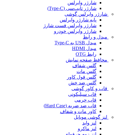
شارژر وایرلس
شارژر تایپ‌سی (Type-C)
شارژر وایرلس گوشی
پایه شارژر وایرلس
شارژر وایرلس فست شارژ
شارژر وایرلس خودرو
مبدل و رابط
مبدل USB به Type-C
مبدل HDMI
رابط OTG
محافظ صفحه نمایش
گلس شفاف
گلس مات
گلس فول کاور
گلس ضد خش
قاب و کاور گوشی
قاب سیلیکونی
قاب چرمی
قاب ضد ضربه (Hard Case)
کاور مات و شفاف
لنز گوشی موبایل
لنز واید
لنز ماکرو
لنز زوم حرفه‌ای