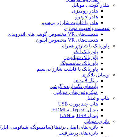
هلدر گوشی موبایل
هلدر رومیزی
هلدر خودرو
هلدر با قابلیت شارژر بی‌سیم
هدست واقعیت مجازی
هدست‌های VR مخصوص گوشی‌های اندرویدی
هدست‌های VR مخصوص آیفون
پاوربانک یا شارژر همراه
پاوربانک انکر
پاوربانک شیائومی
پاوربانک سامسونگ
پاوربانک با قابلیت شارژ بی‌سیم
وسایل بلاگری
رینگ لایت‌ها
پایه‌های نگهدارنده گوشی
میکروفون‌های موبایلی
هاب و تبدیل
هاب چند پورت USB
تبدیل Type-C به HDMI
تبدیل USB به LAN
باتری موبایل
باتری‌های اصلی برندها (سامسونگ، شیائومی، اپل)
باتری‌های پرظرفیت