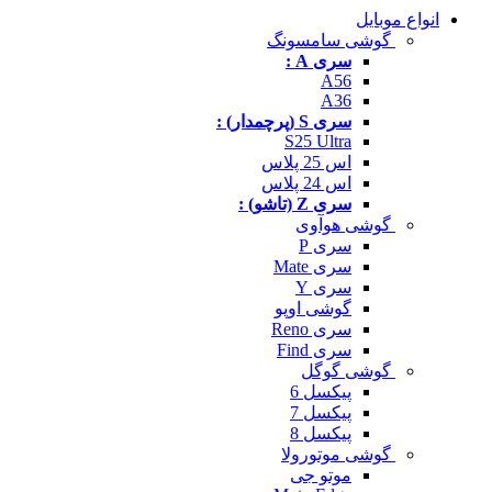
انواع موبایل
گوشی سامسونگ
سری A :
A56
A36
سری S (پرچمدار) :
S25 Ultra
اس 25 پلاس
اس 24 پلاس
سری Z (تاشو) :
گوشی هوآوی
سری P
سری Mate
سری Y
گوشی اوپو
سری Reno
سری Find
گوشی گوگل
پیکسل 6
پیکسل 7
پیکسل 8
گوشی موتورولا
موتو جی