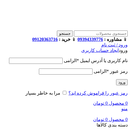
فروشگاه ترامک : وارد کننده و تامین کننده محصولات اورجینال و اصل 
جستجو
📱
مشاوره :
09394339776
📱
خرید :
09120363716
ورود / ثبت نام
ورود
ایجاد حساب کاربری
نام کاربری یا آدرس ایمیل
*
الزامی
رمز عبور
*
الزامی
ورود
رمز عبور را فراموش کرده اید؟
مرا به خاطر بسپار
0
محصول
0
تومان
منو
0
محصول
0
تومان
دسته بندی کالاها