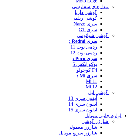
Moto Edge
مدل‌های سفارشی
گوشی داریا
گوشی ریلمی
سری Narzo
سری GT
گوشی شیائومی
سری Redmi :
ردمی نوت 11
ردمی نوت 12
سری Poco :
پوکو ایکس 5
F4 کوچولو
سری Mi :
Mi 11
Mi 12
گوشی اپل
آیفون سری 13
آیفون سری 14
آیفون سری 15
لوازم جانبی موبایل
شارژر گوشی
شارژر معمولی
شارژر سریع موبایل