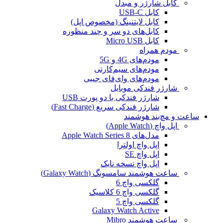
کابل شارژر و مبدل
کابل USB-C
کابل لایتنینگ (مخصوص اپل)
کابل‌های دو سر و چند منظوره
کابل Micro USB
مودم همراه
مودم‌های 4G و 5G
مودم‌های سیم‌کارتی
مودم‌های وای‌فای جیبی
شارژر فندکی موبایل
شارژر فندکی با دو پورت USB
شارژر فندکی سریع (Fast Charge)
ساعت و مچ‌بند هوشمند
اپل واچ (Apple Watch)
مدل‌های Apple Watch Series 8
اپل واچ اولترا
اپل واچ SE
اپل واچ نسخه نایک
ساعت هوشمند سامسونگ (Galaxy Watch)
گلکسی واچ 6
گلکسی واچ 6 کلاسیک
گلکسی واچ 5
Galaxy Watch Active
ساعت هوشمند Mibro