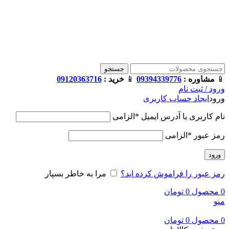
فروشگاه ترامک : وارد کننده و تامین کننده محصولات اورجینال و
اصل لوازم جانبی موبایل در ایران
📱
مشاوره :
09394339776
📱
خرید :
09120363716
جستجو
📱
مشاوره :
09394339776
📱
خرید :
09120363716
ورود / ثبت نام
ورود
ایجاد حساب کاربری
نام کاربری یا آدرس ایمیل
*
الزامی
رمز عبور
*
الزامی
ورود
رمز عبور را فراموش کرده اید؟
مرا به خاطر بسپار
0
محصول
0
تومان
منو
0
محصول
0
تومان