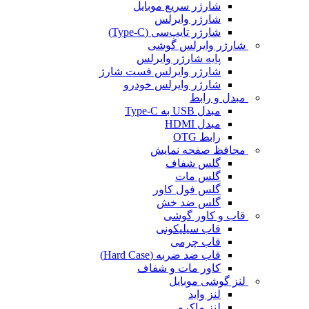
شارژر سریع موبایل
شارژر وایرلس
شارژر تایپ‌سی (Type-C)
شارژر وایرلس گوشی
پایه شارژر وایرلس
شارژر وایرلس فست شارژ
شارژر وایرلس خودرو
مبدل و رابط
مبدل USB به Type-C
مبدل HDMI
رابط OTG
محافظ صفحه نمایش
گلس شفاف
گلس مات
گلس فول کاور
گلس ضد خش
قاب و کاور گوشی
قاب سیلیکونی
قاب چرمی
قاب ضد ضربه (Hard Case)
کاور مات و شفاف
لنز گوشی موبایل
لنز واید
لنز ماکرو