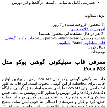
دسترسی کامل به تمامی دکمه‌ها، درگاه‌ها و لنز دوربین
برند:
شیائومی
11
محصول فروخته شده در 7 روز
افزودن به علاقه مندی
21
نفر در حال مشاهده این محصول هستند!
شناسه محصول:
poco-m3-silicone-case
دسته:
قاب و کاور گوشی
,
قاب سیلیکونی
Brand:
شیائومی
دنبال کردن:
توضیحات
معرفی قاب سیلیکونی گوشی پوکو مدل
Poco M3
قاب سیلیکونی گوشی پوکو مدل Poco M3 یکی از بهترین لوازم
جانبی برای محافظت از این گوشی محبوب است. این قاب به طور
اختصاصی برای Poco M3 طراحی شده و ابعاد دقیق گوشی، جایگاه
دکمه‌ها، درگاه‌ها و لنز دوربین را به‌طور کامل پوشش می‌دهد. جنس
سیلیکونی نرم و مقاوم قاب باعث می‌شود گوشی در برابر خط و
خش، گرد و غبار و ضربه‌های احتمالی به خوبی ایمن بماند. سطح
مات و خوش‌دست قاب نیز علاوه بر زیبایی، خاصیت ضد لغزش