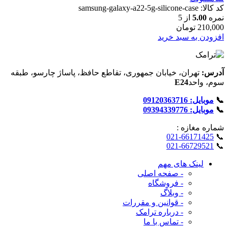
کد کالا:
samsung-galaxy-a22-5g-silicone-case
نمره
5.00
از 5
210,000
تومان
افزودن به سبد خرید
آدرس:
تهران، خیابان جمهوری، تقاطع حافظ، پاساژ چارسو، طبقه
سوم، واحد
E24
📞
موبایل: 09120363716
📞
موبایل: 09394339776
شماره‌ مغازه :
021-66171425
📞
021-66729521
📞
لینک های مهم
- صفحه اصلی
- فروشگاه
- وبلاگ
- قوانین و مقررات
- درباره ترامک
- تماس با ما