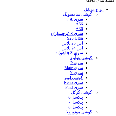
دسته بندی کالاها
انواع موبایل
گوشی سامسونگ
سری A :
A56
A36
سری S (پرچمدار) :
S25 Ultra
اس 25 پلاس
اس 24 پلاس
سری Z (تاشو) :
گوشی هوآوی
سری P
سری Mate
سری Y
گوشی اوپو
سری Reno
سری Find
گوشی گوگل
پیکسل 6
پیکسل 7
پیکسل 8
گوشی موتورولا