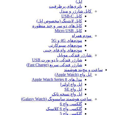
اپل)
باتری‌های پرظرفیت
کابل شارژر و مبدل
کابل USB-C
کابل لایتنینگ (مخصوص اپل)
کابل‌های دو سر و چند منظوره
کابل Micro USB
مودم همراه
مودم‌های 4G و 5G
مودم‌های سیم‌کارتی
مودم‌های وای‌فای جیبی
شارژر فندکی موبایل
شارژر فندکی با دو پورت USB
شارژر فندکی سریع (Fast Charge)
ساعت و مچ‌بند هوشمند
اپل واچ (Apple Watch)
مدل‌های Apple Watch Series 8
اپل واچ اولترا
اپل واچ SE
اپل واچ نسخه نایک
ساعت هوشمند سامسونگ (Galaxy Watch)
گلکسی واچ 6
گلکسی واچ 6 کلاسیک
گلکسی واچ 5