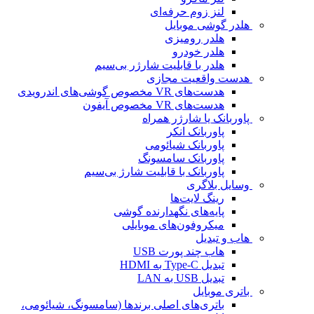
لنز زوم حرفه‌ای
هلدر گوشی موبایل
هلدر رومیزی
هلدر خودرو
هلدر با قابلیت شارژر بی‌سیم
هدست واقعیت مجازی
هدست‌های VR مخصوص گوشی‌های اندرویدی
هدست‌های VR مخصوص آیفون
پاوربانک یا شارژر همراه
پاوربانک انکر
پاوربانک شیائومی
پاوربانک سامسونگ
پاوربانک با قابلیت شارژ بی‌سیم
وسایل بلاگری
رینگ لایت‌ها
پایه‌های نگهدارنده گوشی
میکروفون‌های موبایلی
هاب و تبدیل
هاب چند پورت USB
تبدیل Type-C به HDMI
تبدیل USB به LAN
باتری موبایل
باتری‌های اصلی برندها (سامسونگ، شیائومی،