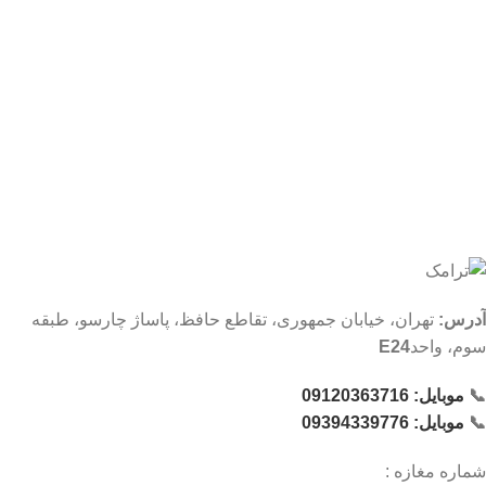
آدرس:
تهران، خیابان جمهوری، تقاطع حافظ، پاساژ چارسو، طبقه
سوم، واحد
E24
📞
موبایل: 09120363716
📞
موبایل: 09394339776
شماره‌ مغازه :