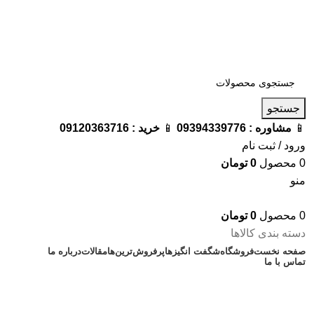
فروشگاه ترامک : وارد کننده و تامین کننده محصولات اورجینال و
اصل لوازم جانبی موبایل در ایران
📱
مشاوره :
09394339776
📱
خرید :
09120363716
جستجو
📱
مشاوره :
09394339776
📱
خرید :
09120363716
ورود / ثبت نام
0
محصول
0
تومان
منو
0
محصول
0
تومان
دسته بندی کالاها
صفحه نخست
فروشگاه
شگفت انگیزها
پرفروش‌ترین‌ها
مقالات
درباره ما
تماس با ما
محصولات تخفیف‌دار