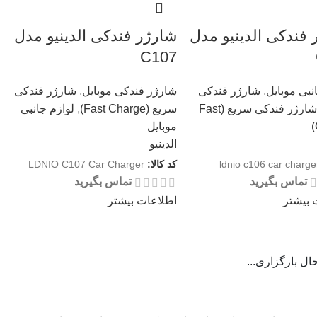
فندکی الدینیو مدل
شارژر فندکی الدینیو مدل
C107
نبی موبایل
,
شارژر فندکی
شارژر فندکی موبایل
,
شارژر فندکی
شارژر فندکی سریع (Fast
سریع (Fast Charge)
,
لوازم جانبی
موبایل
الدینیو
ldnio c106 car charge
کد کالا:
LDNIO C107 Car Charger
تماس بگیرید
تماس بگیرید
 بیشتر
اطلاعات بیشتر
ال بارگزاری...