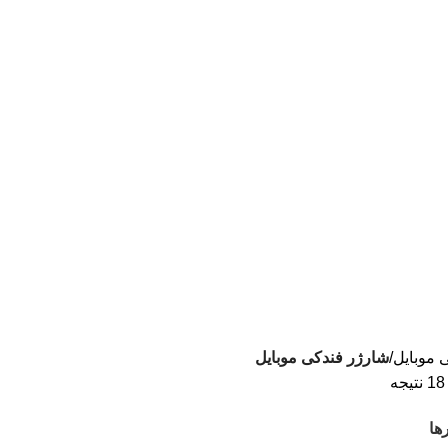
لوازم جانبی موبایل در ایران
📱
مشاوره :
09394339776
📱
خرید :
09120363716
ی موبایل
شارژر فندکی موبایل
ها