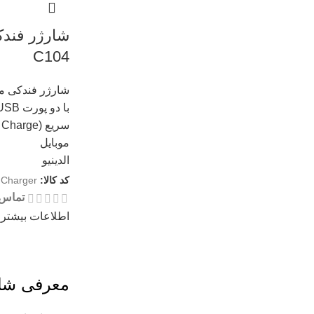
شارژر فندک
C104
شارژر فندکی مو
با دو پورت USB
سریع (Fast Charge)
موبایل
الدینیو
کد کالا:
 Charger
تماس 
اطلاعات بیشتر
معرفی شار