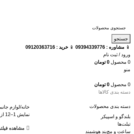
فروشگاه ترامک : وارد کننده و تامین کننده محصولات اورجینال و اصل 
جستجو
📱
مشاوره :
09394339776
📱
خرید :
09120363716
ورود / ثبت نام
0
محصول
0
تومان
منو
0
محصول
0
تومان
دسته بندی کالاها
دسته‌ بندی محصولات
خانه
لوازم جانب
نمایش 1–12 از 18 نتیجه
بلندگو و اسپیکر
تبلت‌ها
مشاهده فیلتر
ساعت و مچ‌بند هوشمند