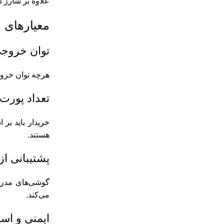
علاوه بر شارژ دستگاه، امک
معیارهای 
توان خروجی (tage
هرچه توان خروجی ش
تعداد پورت‌
خریدار باید بر 
هستند.
پشتیبانی ا
می‌کند.
ایمنی و است