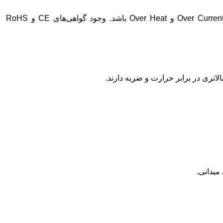
شارژر باید مجهز به سیستم‌های حفاظتی در برابر Over Current، Over Voltage، Short Circuit و Over Heat باشد. وجود گواهی‌های CE و RoHS
اتری در برابر حرارت و ضربه دارند.
میدانی.