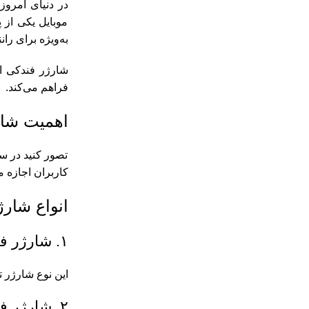
در دنیای امروز
موبایل یکی از 
به‌ویژه برای ر
فراهم می‌کند.
اهمیت شار
تصور کنید در س
کاربران اجازه 
انواع شارژ
۱. شارژر فندکی ساده (Single Port)
این نوع شارژر تنها یک پورت USB دارد و برای کاربرانی 
۲. شارژر فندکی چند پورت (Multi-Port)