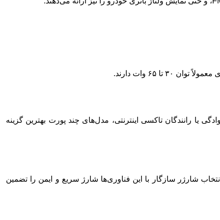
تا ۶۵ وات دارند.
ادگی یا رانندگان تاکسی اینترنتی، مدل‌های چند پورت بهترین گزینه
ای QC 3.0، QC 4.0، PD 20W یا 30W مجهز هستند. انتخاب شارژر سازگار با این فناوری‌ها شارژ سریع و ایمن را تضمین