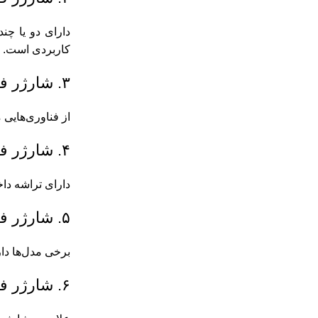
کاربردی است.
۳. شارژر فندکی فست شارژ (Fast Charging)
از فناوری‌هایی مانند Quick Charge یا Power Delivery (PD) پشتیبانی می‌کند و گوشی را 
۴. شارژر فندکی هوشمند (Smart Charger)
دارای تراشه دا
۵. شارژر فندکی با کابل متصل
برخی مدل‌ها دارای کابل داخلی Type-C، Lightning یا o USB
۶. شارژر فندکی چندمنظوره