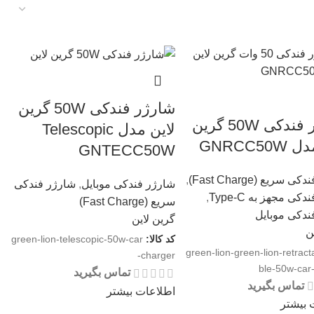
شارژر فندکی 50W گرین
شارژر فندکی 50W گرین
لاین مدل Telescopic
GNRCC50
GNTECC50W
سریع (Fast Charge)
,
شارژر فندکی موبایل
,
شارژر فندکی
کی مجهز به Type-C
,
سریع (Fast Charge)
ندکی موبایل
گرین لاین
ن
کد کالا:
green-lion-telescopic-50w-car
green-lion-green-lion-retract
-charger
ble-50w-car
تماس بگیرید
تماس بگیرید
اطلاعات بیشتر
 بیشتر