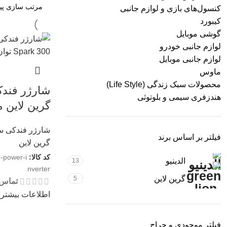
کنسول‌های بازی و لوازم جانبی
کیبورد
گوشی موبایل
لوازم جانبی خودرو
لوازم جانبی موبایل
ماوس
محصولات سبک زندگی (Life Style)
هندزفری سیمی و بلوتوثی
گرین لاین مدل 300
شارژر فندکی سریع (arge
فیلتر بر اساس برند
گرین لاین
کد کالا:
-power-i
الدینیو
13
nverter
گرین لاین
5
تماس 
اطلاعات بیشتر
فیلتر موجودی و حراج