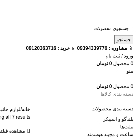
فروشگاه ترامک : وارد کننده و تامین کننده محصولات اورجینال و اصل 
جستجو
📱
مشاوره :
09394339776
📱
خرید :
09120363716
ورود / ثبت نام
0
محصول
0
تومان
منو
0
محصول
0
تومان
دسته بندی کالاها
دسته‌ بندی محصولات
خانه
لوازم جانب
 all 7 results
بلندگو و اسپیکر
تبلت‌ها
مشاهده فیلتر
ساعت و مچ‌بند هوشمند