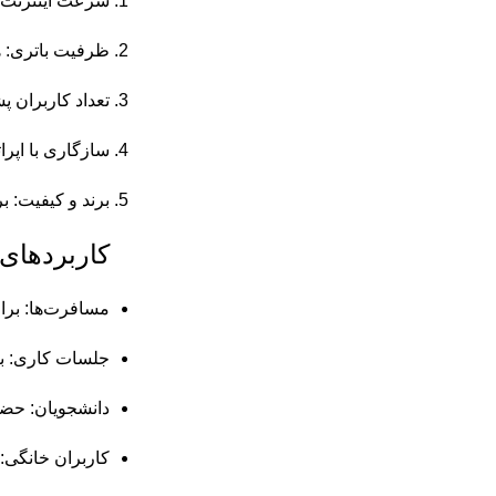
سرعت اینترنت: بررسی کنی
ظرفیت باتری: ه
تعداد کاربران پ
سازگاری با اپرا
برند و کیفیت: برندهایی مانند  TP-Link، ZTE، D-Link
کاربردهای
مسافرت‌ها: برای
جلسات کاری: بر
دانشجویان: حضور
کاربران خانگی: 