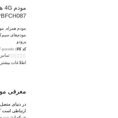
مود
PBFCH087
مودم همراه
,
مودم
مودم‌های سیم‌ک
پرودو
کد کالا:
7-porodo
تماس 
اطلاعات بیشتر
معرفی مود
ارتباطی است که
شبکه اینترنت موبایل (۳G، ۴G یا ۵G) را به سیگنال Wi-Fi تبدیل می‌کند تا چندین دستگاه