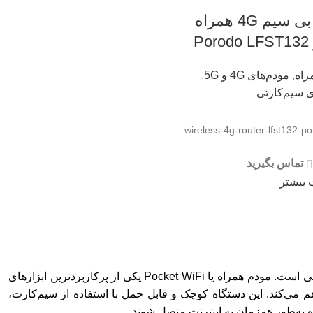
مودم بی سیم 4G همراه
Po
راه
,
مودم‌های 4G و 5G
,
ی سیم‌کارتی
wireless-4g-router-lfst132-po
تماس بگیرید
 بیشتر
در دنیای متصل به اینترنت امروز، دسترسی سریع و پایدار به شبکه یک ضرورت اساسی است. مودم همراه یا Pocket WiFi یکی از پرکاربردترین ابزارهای
م می‌کند. این دستگاه کوچک و قابل حمل با استفاده از سیم‌کارت،