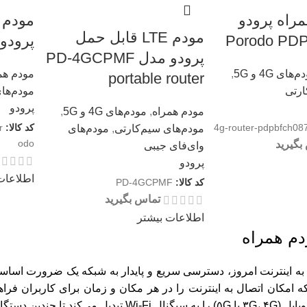
م 4G همراه پرودو
مودم LTE قابل حمل
Porodo PD
پرودو rodo LFST132
پرودو مدل PD-4GCPMF
‌های 4G و 5G
,
مودم هم
portable router
ارتی
مودم‌ها
پرودو
مودم همراه
,
مودم‌های 4G و 5G
,
4g-router-pdpbfch08
کد کالا:
r
مودم‌های سیم‌کارتی
,
مودم‌های
odo
بگیرید
وای‌فای جیبی
پرودو
اطلاعات
کد کالا:
PD-4GCPMF
تماس بگیرید
اطلاعات بیشتر
م همراه
 امکان اتصال به اینترنت را در هر مکان و زمان برای کاربران فراه
 به‌طور همزمان به اینترنت متصل شوند.