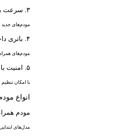
۳. سرعت بالا
مودم‌های جدید از فناوری‌های ۴G LTE و ۵G پشتیبانی می‌کنند
۴. باتری داخلی
مودم‌های همراه دارای باتر
۵. امنیت بالا
با امکان تنظیم 
انواع مودم
مودم همراه G
مدل‌های ابتدای