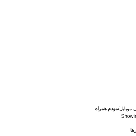
لوازم جانبی موبایل در ایران
📱
مشاوره :
09394339776
📱
خرید :
09120363716
ی موبایل
مودم همراه
Showing
ها