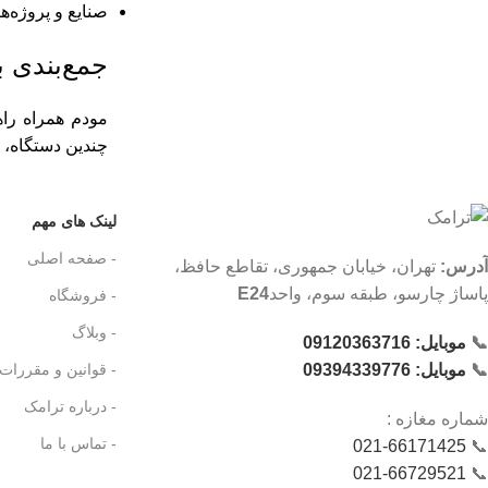
صنایع و پروژه‌ه
جمع‌بندی 
مودم همراه را
چندین دستگاه، 
لینک های مهم
- صفحه اصلی
آدرس:
تهران، خیابان جمهوری، تقاطع حافظ،
پاساژ چارسو، طبقه سوم، واحد
E24
- فروشگاه
- وبلاگ
📞
موبایل: 09120363716
- قوانین و مقررات
📞
موبایل: 09394339776
- درباره ترامک
شماره‌ مغازه :
- تماس با ما
021-66171425
📞
021-66729521
📞