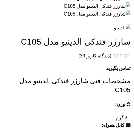
شارژر فندکی الدینیو مدل C105
(دیدگاه کاربر
39
)
تماس بگیرید
مشخصات فنی شارژر فندکی الدینیو مدل
C105
⚖️ وزن:
۸۰ گرم
📟 کابل همراه: