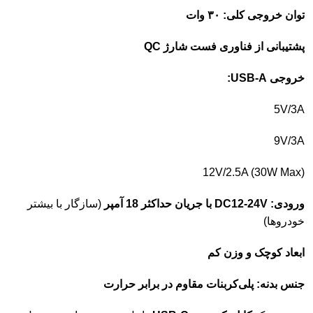
توان
خروجی
کلی:
۳۰
وات
پشتیبانی
از
فناوری
فست
شارژ
QC
خروجی
A:
USB-
5V/
3A
9V/
3A
12V/
2.5A (
30W
Max)
ورودی:
24V
DC12-
با
جریان
حداکثر
18
آمپر
(
سازگار
با
بیشتر
خودروها)
ابعاد
کوچک
و
وزن
کم
جنس
بدنه:
پلی‌کربنات
مقاوم
در
برابر
حرارت