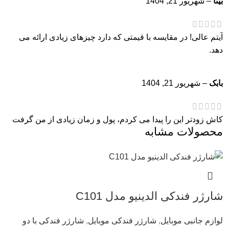
بیتا
–
شهریور 21, 1404
آیتم عالی! در مقایسه با قیمتی که دارد چیزهای زیادی ارائه می
دهد.
بابک
–
شهریور 21, 1404
کاش زودتر این را پیدا می کردم، پول و زمان زیادی از من گرفت
محصولات مشابه
تا اینکه محصول رویایی خود را اینجا پیدا کردم!
شاهین
–
شهریور 21, 1404
شارژر فندکی الدینیو مدل C101
می‌خواهم از تیم پشتیبانی برای کمک به سؤالات مستمر احمقانه‌ام
تشکر کنم، شما بهترین هستید!
لوازم جانبی موبایل
,
شارژر فندکی موبایل
,
شارژر فندکی با دو