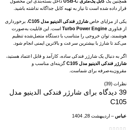
همچنین
یک
کابل
یک‌متری
C
USB-
داخل
بسته‌بندی
این
محصول
قرار
داده
شده
است
تا
نیاز
به
تهیه
کابل
جداگانه
نداشته
باشید.
یکی
از
مزایای
خاص
شارژر
فندکی
الدینیو
مدل
C105
،
برخورداری
از
فناوری
Engine
Power
Turbo
است.
این
قابلیت
به‌صورت
هوشمند،
توان
خروجی
را
متناسب
با
دستگاه
متصل‌شده
تنظیم
می‌کند
تا
شارژ
با
بیشترین
سرعت
و
بالاترین
ایمنی
انجام
شود.
اگر
به
دنبال
یک
شارژر
فندکی
ساده،
کارآمد
و
قابل
اعتماد
هستید،
شارژر
فندکی
الدینیو
مدل
C105
گزینه‌ای
مناسب
و
مقرون‌به‌صرفه
برای
شماست.
نظرات (39)
39 دیدگاه برای
شارژر فندکی الدینیو مدل
C105
عباس
–
اردیبهشت 28, 1404