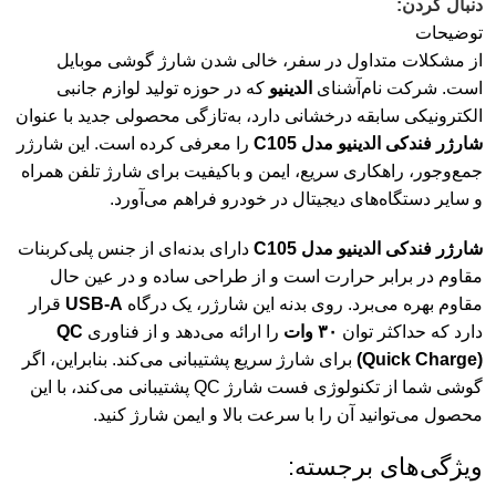
دنبال کردن:
توضیحات
از
مشکلات
متداول
در
سفر،
خالی
شدن
شارژ
گوشی
موبایل
است.
شرکت
نام‌آشنای
الدینیو
که
در
حوزه
تولید
لوازم
جانبی
الکترونیکی
سابقه
درخشانی
دارد،
به‌تازگی
محصولی
جدید
با
عنوان
شارژر
فندکی
الدینیو
مدل
C105
را
معرفی
کرده
است.
این
شارژر
جمع‌وجور،
راهکاری
سریع،
ایمن
و
باکیفیت
برای
شارژ
تلفن
همراه
و
سایر
دستگاه‌های
دیجیتال
در
خودرو
فراهم
می‌آورد.
شارژر
فندکی
الدینیو
مدل
C105
دارای
بدنه‌ای
از
جنس
پلی‌کربنات
مقاوم
در
برابر
حرارت
است
و
از
طراحی
ساده
و
در
عین
حال
مقاوم
بهره
می‌برد.
روی
بدنه
این
شارژر،
یک
درگاه
A
USB-
قرار
دارد
که
حداکثر
توان
۳۰
وات
را
ارائه
می‌دهد
و
از
فناوری
QC
Charge)
Quick
(
برای
شارژ
سریع
پشتیبانی
می‌کند.
بنابراین،
اگر
گوشی
شما
از
تکنولوژی
فست
شارژ
QC
پشتیبانی
می‌کند،
با
این
محصول
می‌توانید
آن
را
با
سرعت
بالا
و
ایمن
شارژ
کنید.
ویژگی‌های
برجسته: