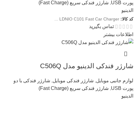
پورت USB
,
شارژر فندکی سریع (Fast Charge)
الدینیو
آریا
–
شهریور 21, 1404
کد کالا:
LDNIO C101 Fast Car Charger ...
تماس بگیرید
این به مراتب بهتر از آن محصولات مشابه است، در حالی که قیمت
اطلاعات بیشتر
آن هنوز قابل قبول است.
شبنم
–
شهریور 21, 1404
شارژر فندکی الدینیو مدل C506Q
لوازم جانبی موبایل
,
شارژر فندکی موبایل
,
شارژر فندکی با دو
من فکر می کنم این شگفت انگیز است. بسیاری از ویژگی ها و
پورت USB
,
شارژر فندکی سریع (Fast Charge)
قابل تنظیم از هر نظر. چند باری که برای پشتیبانی درخواست کمک
الدینیو
کردم، آنها با مهارت، سریع و بالاتر از همه بسیار صبور بودند. واقعا
کد کالا:
LDNIO C506Q Fast Car Charger
توصیه می شود
تماس بگیرید
اطلاعات بیشتر
تیام
–
شهریور 21, 1404