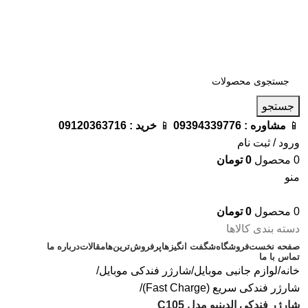
فروشگاه ترامک : وارد کننده و تامین کننده محصولات اورجینال و
اصل لوازم جانبی موبایل در ایران
📱
مشاوره :
09394339776
📱
خرید :
09120363716
جستجو
📱
مشاوره :
09394339776
📱
خرید :
09120363716
ورود / ثبت نام
0
محصول
0
تومان
منو
0
محصول
0
تومان
دسته بندی کالاها
صفحه نخست
فروشگاه
شگفت انگیزها
پرفروش‌ترین‌ها
مقالات
درباره ما
تماس با ما
خانه
لوازم جانبی موبایل
شارژر فندکی موبایل
شارژر فندکی سریع (Fast Charge)
شارژر فندکی الدینیو مدل C105