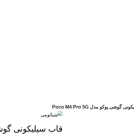
لوازم جانبی موبایل در ایران
📱
مشاوره :
09394339776
📱
خرید :
09120363716
 گوشی پوکو مدل Poco M4 Pro 5G
قاب سیلیکونی گوشی پوکو م