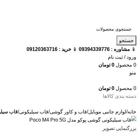
فروشگاه ترامک : وارد کننده و تامین کننده محصولات اورجینال و اصل 
جستجو
📱
مشاوره :
09394339776
📱
خرید :
09120363716
ورود / ثبت نام
0
محصول
0
تومان
منو
0
محصول
0
تومان
دسته بندی کالاها
خانه
لوازم جانبی موبایل
قاب و کاور گوشی
قاب سیلیکونی
قاب سیلیکونی
بزرگنمایی تصویر