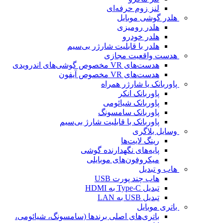
لنز زوم حرفه‌ای
هلدر گوشی موبایل
هلدر رومیزی
هلدر خودرو
هلدر با قابلیت شارژر بی‌سیم
هدست واقعیت مجازی
هدست‌های VR مخصوص گوشی‌های اندرویدی
هدست‌های VR مخصوص آیفون
پاوربانک یا شارژر همراه
پاوربانک انکر
پاوربانک شیائومی
پاوربانک سامسونگ
پاوربانک با قابلیت شارژ بی‌سیم
وسایل بلاگری
رینگ لایت‌ها
پایه‌های نگهدارنده گوشی
میکروفون‌های موبایلی
هاب و تبدیل
هاب چند پورت USB
تبدیل Type-C به HDMI
تبدیل USB به LAN
باتری موبایل
باتری‌های اصلی برندها (سامسونگ، شیائومی،