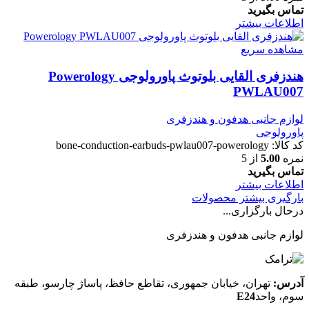
تماس بگیرید
اطلاعات بیشتر
مشاهده سریع
هندزفری القایی بلوتوث پاورولوجی Powerology
PWLAU007
لوازم جانبی هدفون و هندزفری
پاورولوجی
کد کالا:
bone-conduction-earbuds-pwlau007-powerology
نمره
5.00
از 5
تماس بگیرید
اطلاعات بیشتر
بارگیری بیشتر محصولات
درحال بارگزاری...
لوازم جانبی هدفون و هندزفری
آدرس:
تهران، خیابان جمهوری، تقاطع حافظ، پاساژ چارسو، طبقه
سوم، واحد
E24