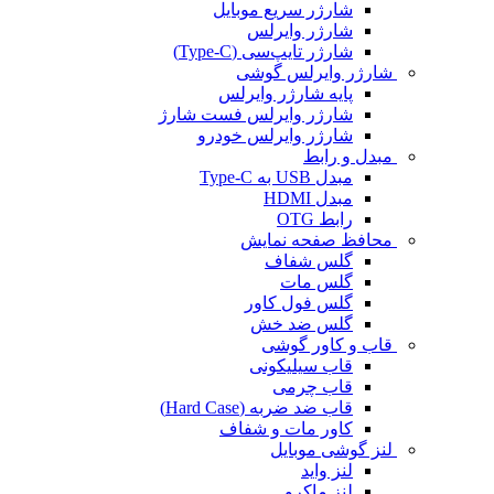
شارژر سریع موبایل
شارژر وایرلس
شارژر تایپ‌سی (Type-C)
شارژر وایرلس گوشی
پایه شارژر وایرلس
شارژر وایرلس فست شارژ
شارژر وایرلس خودرو
مبدل و رابط
مبدل USB به Type-C
مبدل HDMI
رابط OTG
محافظ صفحه نمایش
گلس شفاف
گلس مات
گلس فول کاور
گلس ضد خش
قاب و کاور گوشی
قاب سیلیکونی
قاب چرمی
قاب ضد ضربه (Hard Case)
کاور مات و شفاف
لنز گوشی موبایل
لنز واید
لنز ماکرو