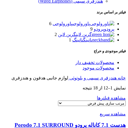
هندزفری سیمی (Wired Earphones)
فیلتر بر اساس برند
پاورولوجی
پاورولوجی
6
پرودو
پرودو
9
گرین لاین
گرین لاین
2
ناتینگ
ناتینگ
1
فیلتر موجودی و حراج
محصولات تخفیف دار
محصولات موجود
خانه
هندزفری سیمی و بلوتوثی
لوازم جانبی هدفون و هندزفری
نمایش 1–12 از 18 نتیجه
مشاهده فیلترها
مشاهده سریع
هدست 7.1 کاناله پرودو Porodo 7.1 SURROUND