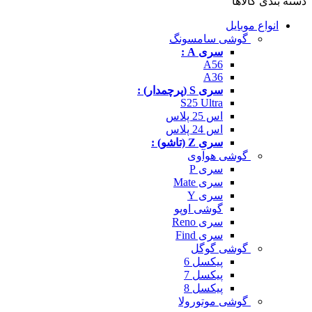
دسته بندی کالاها
انواع موبایل
گوشی سامسونگ
سری A :
A56
A36
سری S (پرچمدار) :
S25 Ultra
اس 25 پلاس
اس 24 پلاس
سری Z (تاشو) :
گوشی هوآوی
سری P
سری Mate
سری Y
گوشی اوپو
سری Reno
سری Find
گوشی گوگل
پیکسل 6
پیکسل 7
پیکسل 8
گوشی موتورولا