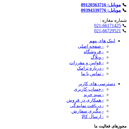
📞
موبایل: 09120363716
📞
موبایل: 09394339776
شماره‌ مغازه :
021-66171425
📞
021-66729521
📞
لینک های مهم
- صفحه اصلی
- فروشگاه
- وبلاگ
- قوانین و مقررات
- درباره ترامک
- تماس با ما
دسترسی های کاربر
- حساب کاربری
- سبد خرید
- همکاری در فروش
- دریافت نمایندگی
- پیگیری سفارش
- ارسال کالا
مجوزهای فعالیت ما