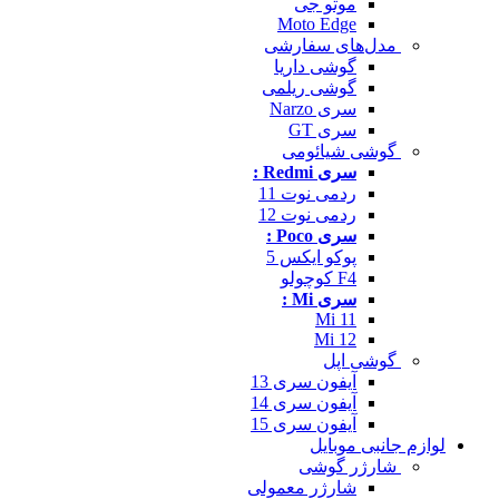
موتو جی
Moto Edge
مدل‌های سفارشی
گوشی داریا
گوشی ریلمی
سری Narzo
سری GT
گوشی شیائومی
سری Redmi :
ردمی نوت 11
ردمی نوت 12
سری Poco :
پوکو ایکس 5
F4 کوچولو
سری Mi :
Mi 11
Mi 12
گوشی اپل
آیفون سری 13
آیفون سری 14
آیفون سری 15
لوازم جانبی موبایل
شارژر گوشی
شارژر معمولی