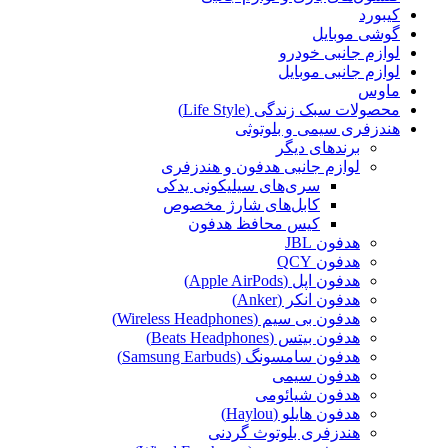
کیبورد
گوشی موبایل
لوازم جانبی خودرو
لوازم جانبی موبایل
ماوس
محصولات سبک زندگی (Life Style)
هندزفری سیمی و بلوتوثی
برندهای دیگر
لوازم جانبی هدفون و هندزفری
سری‌های سیلیکونی یدکی
کابل‌های شارژ مخصوص
کیس محافظ هدفون
هدفون JBL
هدفون QCY
هدفون اپل (Apple AirPods)
هدفون انکر (Anker)
هدفون بی سیم (Wireless Headphones)
هدفون بیتس (Beats Headphones)
هدفون سامسونگ (Samsung Earbuds)
هدفون سیمی
هدفون شیائومی
هدفون هایلو (Haylou)
هندزفری بلوتوث گردنی