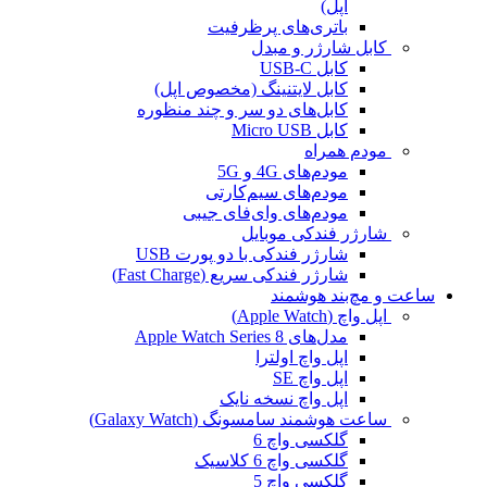
اپل)
باتری‌های پرظرفیت
کابل شارژر و مبدل
کابل USB-C
کابل لایتنینگ (مخصوص اپل)
کابل‌های دو سر و چند منظوره
کابل Micro USB
مودم همراه
مودم‌های 4G و 5G
مودم‌های سیم‌کارتی
مودم‌های وای‌فای جیبی
شارژر فندکی موبایل
شارژر فندکی با دو پورت USB
شارژر فندکی سریع (Fast Charge)
ساعت و مچ‌بند هوشمند
اپل واچ (Apple Watch)
مدل‌های Apple Watch Series 8
اپل واچ اولترا
اپل واچ SE
اپل واچ نسخه نایک
ساعت هوشمند سامسونگ (Galaxy Watch)
گلکسی واچ 6
گلکسی واچ 6 کلاسیک
گلکسی واچ 5