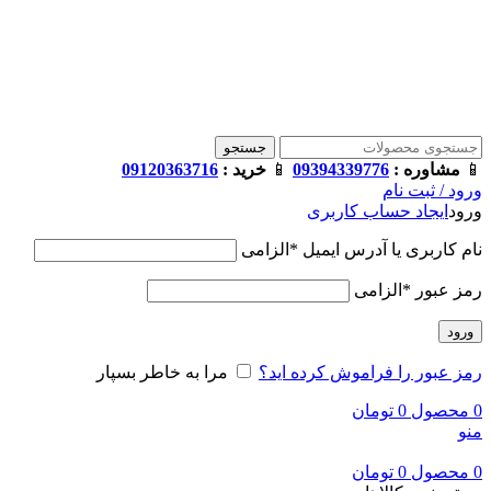
فروشگاه ترامک : وارد کننده و تامین کننده محصولات اورجینال و
اصل لوازم جانبی موبایل در ایران
📱
مشاوره :
09394339776
📱
خرید :
09120363716
جستجو
📱
مشاوره :
09394339776
📱
خرید :
09120363716
ورود / ثبت نام
ورود
ایجاد حساب کاربری
نام کاربری یا آدرس ایمیل
*
الزامی
رمز عبور
*
الزامی
ورود
رمز عبور را فراموش کرده اید؟
مرا به خاطر بسپار
0
محصول
0
تومان
منو
0
محصول
0
تومان