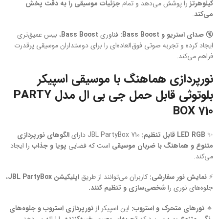
کیلوهرتز
را پوشش می‌دهد و تمام
جزئیات موسیقی را به دقت پخش
می‌کند
.
🔇
صدای استریو و Bass Boost:
فناوری
Bass Boost
، بیس عمیق‌تری
ایجاد کرده و تجربه صوتی فوق‌العاده‌ای را برای دوستداران موسیقی پرقدرت
فراهم می‌کند.
نورپردازی هماهنگ با موسیقی اسپیکر
بلوتوثی قابل حمل جی بی ال مدل PARTY
BOX 710
✨
LED RGB قابل تنظیم:
JBL PartyBox 710 دارای
الگوهای نورپردازی
متنوع و هماهنگ با ضربان موسیقی
است که فضایی
پویا و جذاب
را ایجاد
می‌کند.
⚡
نمایش نور سفارشی:
کاربران می‌توانند از طریق
اپلیکیشن JBL PartyBox
،
جلوه‌های نوری را
شخصی‌سازی و تنظیم کنند.
🔹
نورهای متحرک و استروب:
این اسپیکر از
نورپردازی استروب و جلوه‌های
رنگی متنوع
بهره می‌برد که
تجربه‌ای بصری خیره‌کننده
را ارائه می‌دهد.