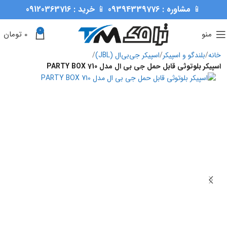
📱
مشاوره :
09394339776
📱
خرید :
09120363716
0
منو
0
تومان
خانه
بلندگو و اسپیکر
اسپیکر جی‌بی‌ال (JBL)
اسپیکر بلوتوثی قابل حمل جی بی ال مدل PARTY BOX 710