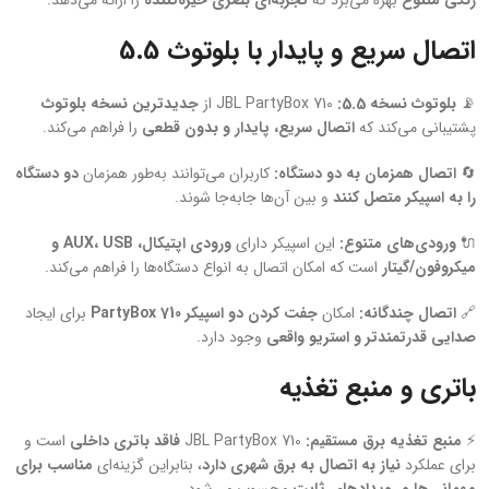
اتصال سریع و پایدار با بلوتوث 5.5
📡
بلوتوث نسخه 5.5:
JBL PartyBox 710 از
جدیدترین نسخه بلوتوث
پشتیبانی می‌کند که
اتصال سریع، پایدار و بدون قطعی
را فراهم می‌کند.
🔄
اتصال همزمان به دو دستگاه:
کاربران می‌توانند به‌طور همزمان
دو دستگاه
را به اسپیکر متصل کنند
و بین آن‌ها جابه‌جا شوند.
🔌
ورودی‌های متنوع:
این اسپیکر دارای
ورودی اپتیکال، AUX، USB و
میکروفون/گیتار
است که امکان اتصال به انواع دستگاه‌ها را فراهم می‌کند.
🔗
اتصال چندگانه:
امکان
جفت کردن دو اسپیکر PartyBox 710
برای ایجاد
صدایی قدرتمندتر و استریو واقعی
وجود دارد.
باتری و منبع تغذیه
⚡
منبع تغذیه برق مستقیم:
JBL PartyBox 710
فاقد باتری داخلی
است و
برای عملکرد
نیاز به اتصال به برق شهری دارد
، بنابراین گزینه‌ای
مناسب برای
مهمانی‌ها و رویدادهای ثابت
محسوب می‌شود.