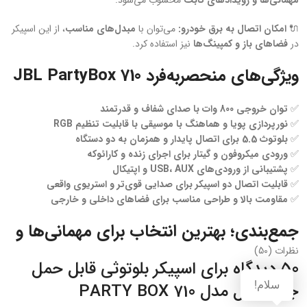
🔌
امکان اتصال به برق خودرو:
می‌توان با
مبدل‌های مناسب
، از این اسپیکر
در
فضاهای باز و کمپینگ‌ها
نیز استفاده کرد.
ویژگی‌های منحصربه‌فرد JBL PartyBox 710
✅
توان خروجی 800 وات با صدای شفاف و قدرتمند
✅
نورپردازی پویا و هماهنگ با موسیقی با قابلیت تنظیم RGB
✅
بلوتوث 5.5 برای اتصال پایدار و همزمان به دو دستگاه
✅
ورودی میکروفون و گیتار برای اجرای زنده و کارائوکه
✅
پشتیبانی از ورودی‌های USB، AUX و اپتیکال
✅
قابلیت اتصال دو اسپیکر برای صدایی قوی‌تر و استریوی واقعی
✅
مقاومت بالا و طراحی مناسب برای فضاهای داخلی و خارجی
جمع‌بندی؛ بهترین انتخاب برای مهمانی‌ها و
رویدادهای بزرگ
نظرات (50)
50 دیدگاه برای
اسپیکر بلوتوثی قابل حمل
سلام!
جی بی ال مدل PARTY BOX 710
JBL PartyBox 710
یکی از
قدرتمندترین اسپیکرهای بلوتوثی موجود در
بازار
است که با
صدای فوق‌العاده قوی، نورپردازی حرفه‌ای و ویژگی‌های