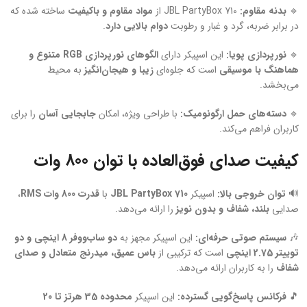
🔹
بدنه مقاوم:
JBL PartyBox 710 از
مواد مقاوم و باکیفیت
ساخته شده که
در برابر ضربه، گرد و غبار و رطوبت
دوام بالایی دارد
.
🔹
نورپردازی پویا:
این اسپیکر دارای
الگوهای نورپردازی RGB متنوع و
هماهنگ با موسیقی
است که جلوه‌ای
زیبا و هیجان‌انگیز
به محیط
می‌بخشد.
🔹
دسته‌های حمل ارگونومیک:
با طراحی ویژه، امکان
جابجایی آسان
را برای
کاربران فراهم می‌کند.
کیفیت صدای فوق‌العاده با توان 800 وات
🔊
توان خروجی بالا:
اسپیکر
JBL PartyBox 710
با
قدرت 800 وات RMS
،
صدایی
بلند، شفاف و بدون نویز
را ارائه می‌دهد.
🎶
سیستم صوتی حرفه‌ای:
این اسپیکر مجهز به
دو ساب‌ووفر 8 اینچی و دو
توییتر 2.75 اینچی
است که ترکیبی از
باس عمیق، میدرنج متعادل و صدای
شفاف
را به کاربران ارائه می‌دهد.
🎵
فرکانس پاسخ‌گویی گسترده:
این اسپیکر
محدوده 35 هرتز تا 20