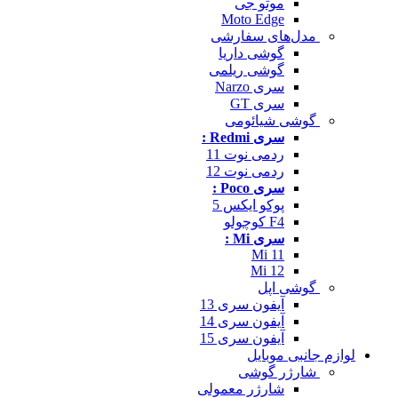
موتو جی
Moto Edge
مدل‌های سفارشی
گوشی داریا
گوشی ریلمی
سری Narzo
سری GT
گوشی شیائومی
سری Redmi :
ردمی نوت 11
ردمی نوت 12
سری Poco :
پوکو ایکس 5
F4 کوچولو
سری Mi :
Mi 11
Mi 12
گوشی اپل
آیفون سری 13
آیفون سری 14
آیفون سری 15
لوازم جانبی موبایل
شارژر گوشی
شارژر معمولی