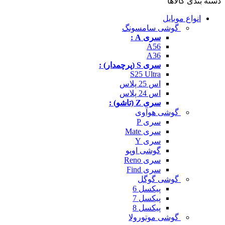
دسته بندی کالاها
انواع موبایل
گوشی سامسونگ
سری A :
A56
A36
سری S (پرچمدار) :
S25 Ultra
اس 25 پلاس
اس 24 پلاس
سری Z (تاشو) :
گوشی هوآوی
سری P
سری Mate
سری Y
گوشی اوپو
سری Reno
سری Find
گوشی گوگل
پیکسل 6
پیکسل 7
پیکسل 8
گوشی موتورولا