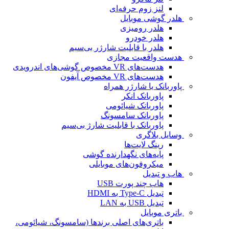
لنز زوم حرفه‌ای
هلدر گوشی موبایل
هلدر رومیزی
هلدر خودرو
هلدر با قابلیت شارژر بی‌سیم
هدست واقعیت مجازی
هدست‌های VR مخصوص گوشی‌های اندرویدی
هدست‌های VR مخصوص آیفون
پاوربانک یا شارژر همراه
پاوربانک انکر
پاوربانک شیائومی
پاوربانک سامسونگ
پاوربانک با قابلیت شارژ بی‌سیم
وسایل بلاگری
رینگ لایت‌ها
پایه‌های نگهدارنده گوشی
میکروفون‌های موبایلی
هاب و تبدیل
هاب چند پورت USB
تبدیل Type-C به HDMI
تبدیل USB به LAN
باتری موبایل
باتری‌های اصلی برندها (سامسونگ، شیائومی،