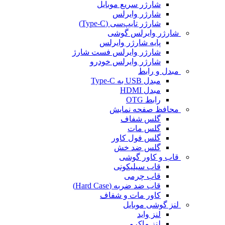
شارژر سریع موبایل
شارژر وایرلس
شارژر تایپ‌سی (Type-C)
شارژر وایرلس گوشی
پایه شارژر وایرلس
شارژر وایرلس فست شارژ
شارژر وایرلس خودرو
مبدل و رابط
مبدل USB به Type-C
مبدل HDMI
رابط OTG
محافظ صفحه نمایش
گلس شفاف
گلس مات
گلس فول کاور
گلس ضد خش
قاب و کاور گوشی
قاب سیلیکونی
قاب چرمی
قاب ضد ضربه (Hard Case)
کاور مات و شفاف
لنز گوشی موبایل
لنز واید
لنز ماکرو