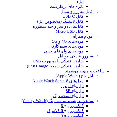
اپل)
باتری‌های پرظرفیت
کابل شارژر و مبدل
کابل USB-C
کابل لایتنینگ (مخصوص اپل)
کابل‌های دو سر و چند منظوره
کابل Micro USB
مودم همراه
مودم‌های 4G و 5G
مودم‌های سیم‌کارتی
مودم‌های وای‌فای جیبی
شارژر فندکی موبایل
شارژر فندکی با دو پورت USB
شارژر فندکی سریع (Fast Charge)
ساعت و مچ‌بند هوشمند
اپل واچ (Apple Watch)
مدل‌های Apple Watch Series 8
اپل واچ اولترا
اپل واچ SE
اپل واچ نسخه نایک
ساعت هوشمند سامسونگ (Galaxy Watch)
گلکسی واچ 6
گلکسی واچ 6 کلاسیک
گلکسی واچ 5