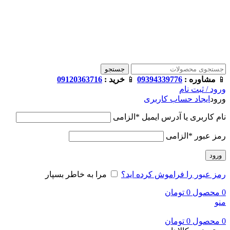
فروشگاه ترامک : وارد کننده و تامین کننده محصولات اورجینال و
اصل لوازم جانبی موبایل در ایران
📱
مشاوره :
09394339776
📱
خرید :
09120363716
جستجو
📱
مشاوره :
09394339776
📱
خرید :
09120363716
ورود / ثبت نام
ورود
ایجاد حساب کاربری
نام کاربری یا آدرس ایمیل
*
الزامی
رمز عبور
*
الزامی
ورود
رمز عبور را فراموش کرده اید؟
مرا به خاطر بسپار
0
محصول
0
تومان
منو
0
محصول
0
تومان