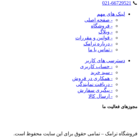
021-66729521
📞
لینک های مهم
- صفحه اصلی
- فروشگاه
- وبلاگ
- قوانین و مقررات
- درباره ترامک
- تماس با ما
دسترسی های کاربر
- حساب کاربری
- سبد خرید
- همکاری در فروش
- دریافت نمایندگی
- پیگیری سفارش
- ارسال کالا
مجوزهای فعالیت ما
فروشگاه ترامک – تمامی حقوق برای این سایت محفوظ است.