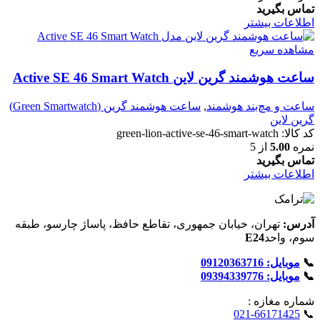
تماس بگیرید
اطلاعات بیشتر
مشاهده سریع
ساعت هوشمند گرین لاین Active SE 46 Smart Watch
ساعت و مچ‌بند هوشمند
,
ساعت هوشمند گرین (Green Smartwatch)
گرین لاین
کد کالا:
green-lion-active-se-46-smart-watch
نمره
5.00
از 5
تماس بگیرید
اطلاعات بیشتر
آدرس:
تهران، خیابان جمهوری، تقاطع حافظ، پاساژ چارسو، طبقه
سوم، واحد
E24
📞
موبایل: 09120363716
📞
موبایل: 09394339776
شماره‌ مغازه :
021-66171425
📞