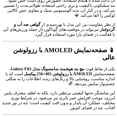
آن باعث شده تا هنگام استفاده، حضورش روی دست حس نشود.
بند سیلیکونی باکیفیت و نرم، راحتی استفاده طولانی‌مدت را تضمین
می‌کند، و در کنار آن، بدنه آلومینیومی سبک و مقاوم، حس کالایی
لوکس را القا می‌کند. 💎
از نظر مقاومت نیز، این مدل با بهره‌مندی از
گواهی ضد آب و
گردوغبار
می‌تواند در موقعیت‌های گوناگون (از جمله ورزش‌های آبی
یا فعالیت در فضای باز) مورد استفاده قرار گیرد.
📱 صفحه‌نمایش AMOLED با رزولوشن
عالی
یکی از نقاط قوت
مچ بند هوشمند سامسونگ مدل Galaxy Fit3
،
صفحه‌نمایش
AMOLED با رزولوشن 402×256 پیکسل
است که با
اندازه مناسب، روشنایی بالا و رنگ‌های زنده، اطلاعات را به شکلی
چشم‌نواز نمایش می‌دهد. 🌈
این نمایشگر نه‌تنها کیفیتی بی‌نظیر دارد، بلکه به لطف مصرف پایین
انرژی، موجب افزایش عمر باتری نیز می‌شود. در شرایط نوری
مختلف، عملکرد آن پایدار و بدون افت کیفیت است؛ چه در نور شدید
آفتاب، چه در فضای کم‌نور.