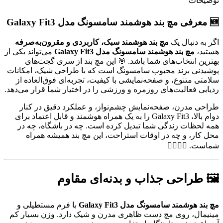
توضیحات
🆕 معرفی مچ بند هوشمند سامسونگ مدل Galaxy Fit3
اگر به دنبال یک
مچ بند هوشمند سبک، کاربردی و مقرون‌به‌صرفه
هستید،
مچ بند هوشمند سامسونگ مدل Galaxy Fit3
می‌تواند یکی از
بهترین انتخاب‌های شما باشد. 🎯 این مچ بند از سری گجت‌های
پوشیدنی برند محبوب سامسونگ است که با طراحی شیک، امکانات
سلامتی متنوع، و صفحه‌نمایشی با کیفیت، تجربه‌ای فوق‌العاده از
ردیابی فعالیت‌های روزمره و ورزشی را در اختیار شما قرار می‌دهد.
طراحی مدرن، صفحه‌نمایش چشم‌نواز، و عملکرد دقیق در کنار
دوام بالا، Galaxy Fit3 را به یک همراه هوشمند و قابل اعتماد برای
همه لحظات زندگی شما تبدیل کرده است. چه در باشگاه، چه در
محل کار، و چه در اوقات استراحت، این مچ بند همیشه همراه
شماست. 🏋️‍♂️🧘‍♀️
🖼 طراحی جذاب و بدنه‌ای مقاوم
مچ بند هوشمند سامسونگ مدل Galaxy Fit3
با فرم مستطیلی و
مینیمال، روی مچ دست ظاهری مدرن و شیک دارد. وزن بسیار کم