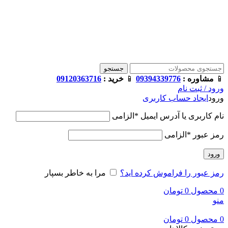
فروشگاه ترامک : وارد کننده و تامین کننده محصولات اورجینال و
اصل لوازم جانبی موبایل در ایران
📱
مشاوره :
09394339776
📱
خرید :
09120363716
جستجو
📱
مشاوره :
09394339776
📱
خرید :
09120363716
ورود / ثبت نام
ورود
ایجاد حساب کاربری
نام کاربری یا آدرس ایمیل
*
الزامی
رمز عبور
*
الزامی
ورود
رمز عبور را فراموش کرده اید؟
مرا به خاطر بسپار
0
محصول
0
تومان
منو
0
محصول
0
تومان