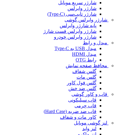
شارژر سریع موبایل
شارژر وایرلس
شارژر تایپ‌سی (Type-C)
شارژر وایرلس گوشی
پایه شارژر وایرلس
شارژر وایرلس فست شارژ
شارژر وایرلس خودرو
مبدل و رابط
مبدل USB به Type-C
مبدل HDMI
رابط OTG
محافظ صفحه نمایش
گلس شفاف
گلس مات
گلس فول کاور
گلس ضد خش
قاب و کاور گوشی
قاب سیلیکونی
قاب چرمی
قاب ضد ضربه (Hard Case)
کاور مات و شفاف
لنز گوشی موبایل
لنز واید
لنز ماکرو