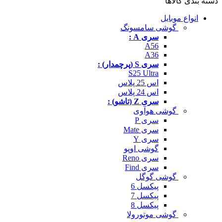
دسته بندی کالاها
انواع موبایل
گوشی سامسونگ
سری A :
A56
A36
سری S (پرچمدار) :
S25 Ultra
اس 25 پلاس
اس 24 پلاس
سری Z (تاشو) :
گوشی هوآوی
سری P
سری Mate
سری Y
گوشی اوپو
سری Reno
سری Find
گوشی گوگل
پیکسل 6
پیکسل 7
پیکسل 8
گوشی موتورولا