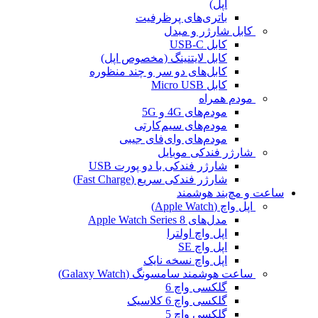
اپل)
باتری‌های پرظرفیت
کابل شارژر و مبدل
کابل USB-C
کابل لایتنینگ (مخصوص اپل)
کابل‌های دو سر و چند منظوره
کابل Micro USB
مودم همراه
مودم‌های 4G و 5G
مودم‌های سیم‌کارتی
مودم‌های وای‌فای جیبی
شارژر فندکی موبایل
شارژر فندکی با دو پورت USB
شارژر فندکی سریع (Fast Charge)
ساعت و مچ‌بند هوشمند
اپل واچ (Apple Watch)
مدل‌های Apple Watch Series 8
اپل واچ اولترا
اپل واچ SE
اپل واچ نسخه نایک
ساعت هوشمند سامسونگ (Galaxy Watch)
گلکسی واچ 6
گلکسی واچ 6 کلاسیک
گلکسی واچ 5