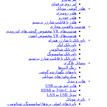
لنز زوم حرفه‌ای
هلدر گوشی موبایل
هلدر رومیزی
هلدر خودرو
هلدر با قابلیت شارژر بی‌سیم
هدست واقعیت مجازی
هدست‌های VR مخصوص گوشی‌های اندرویدی
هدست‌های VR مخصوص آیفون
پاوربانک یا شارژر همراه
پاوربانک انکر
پاوربانک شیائومی
پاوربانک سامسونگ
پاوربانک با قابلیت شارژ بی‌سیم
وسایل بلاگری
رینگ لایت‌ها
پایه‌های نگهدارنده گوشی
میکروفون‌های موبایلی
هاب و تبدیل
هاب چند پورت USB
تبدیل Type-C به HDMI
تبدیل USB به LAN
باتری موبایل
باتری‌های اصلی برندها (سامسونگ، شیائومی،