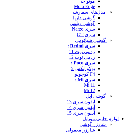
موتو جی
Moto Edge
مدل‌های سفارشی
گوشی داریا
گوشی ریلمی
سری Narzo
سری GT
گوشی شیائومی
سری Redmi :
ردمی نوت 11
ردمی نوت 12
سری Poco :
پوکو ایکس 5
F4 کوچولو
سری Mi :
Mi 11
Mi 12
گوشی اپل
آیفون سری 13
آیفون سری 14
آیفون سری 15
لوازم جانبی موبایل
شارژر گوشی
شارژر معمولی