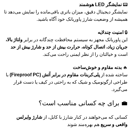
📟
نمایشگر
LED
هوشمند
نمایشگر
دیجیتال
دقیق،
میزان
باتری
باقی‌مانده
را
نمایش
می‌دهد
تا
همیشه
از
وضعیت
شارژ
پاوربانک
خود
آگاه
باشید.
🔒
امنیت
چندلایه
این
پاوربانک
مجهز
به
سیستم
محافظت
چندگانه
در
برابر
ولتاژ
بالا،
جریان
زیاد،
اتصال
کوتاه،
حرارت
بیش
از
حد
و
شارژ
بیش
از
حد
است
و
خیالتان
را
از
نظر
ایمنی
راحت
می‌کند.
🔥
بدنه
مقاوم
و
خوش‌ساخت
ساخته
شده
از
پلی‌کربنات
مقاوم
در
برابر
آتش (
PC)
Fireproof
با
طراحی
ارگونومیک
و
شیک
که
به
راحتی
در
کیف
یا
دست
قرار
می‌گیرد.
💼
برای
چه
کسانی
مناسب
است؟
کسانی
که
می‌خواهند
در
کنار
شارژ
با
کابل،
از
شارژ
وایرلس
واقعی
و
سریع
هم
بهره‌مند
شوند