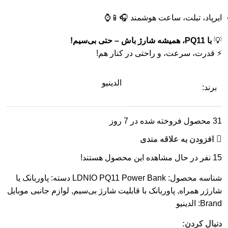
ایرپاد،
تبلت،
ساعت
هوشمند 🎧📱⌚
💡
با
PQ11،
همیشه
شارژ
باش –
حتی
بی‌سیم!
⚡
قدرت،
سرعت،
و
راحتی
در
کنار
هم!
الدینیو
برند:
31
محصول فروخته شده در 7 روز
افزودن به علاقه مندی
15
نفر در حال مشاهده این محصول هستند!
شناسه محصول:
LDNIO PQ11 Power Bank
دسته:
پاوربانک یا
شارژر همراه
,
پاوربانک با قابلیت شارژ بی‌سیم
,
لوازم جانبی موبایل
Brand:
الدینیو
دنبال کردن: