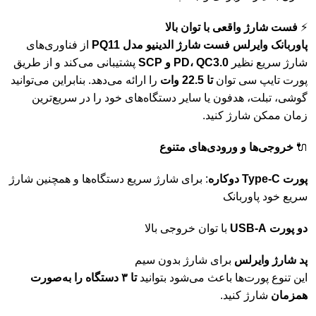
⚡
فست
شارژ
واقعی
با
توان
بالا
پاوربانک
وایرلس
فست
شارژ
الدینیو
مدل
PQ11
از
فناوری‌های
شارژ
سریع
نظیر
QC3.0
PD،
و
SCP
پشتیبانی
می‌کند
و
از
طریق
پورت
تایپ
سی
توان
تا
22.5
وات
را
ارائه
می‌دهد.
بنابراین
می‌توانید
گوشی،
تبلت،
هدفون
یا
سایر
دستگاه‌های
خود
را
در
سریع‌ترین
زمان
ممکن
شارژ
کنید.
🔌
خروجی‌ها
و
ورودی‌های
متنوع
پورت
C
Type-
دوکاره
:
برای
شارژ
سریع
دستگاه‌ها
و
همچنین
شارژ
سریع
خود
پاوربانک
دو
پورت
A
USB-
با
توان
خروجی
بالا
پد
شارژ
وایرلس
برای
شارژ
بدون
سیم
این
تنوع
پورت‌ها
باعث
می‌شود
بتوانید
تا
۳
دستگاه
را
به‌صورت
همزمان
شارژ
کنید.