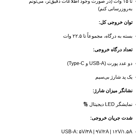
تا
۱۵
وات (
در
صورت
وجود
اطلاعات
دقیق‌تر،
می‌تونم
به‌روزرسانی
کنم)
توان
خروجی
کل:
بسته
به
درگاه،
مجموعاً
تا
۲۲.۵
وات
تعداد
درگاه
خروجی:
دو
عدد
پورت (
A
USB-
و
C)
Type-
یک
پد
شارژ
بی‌سیم
نشانگر
میزان
شارژ:
نمایشگر
LED
دیجیتال 🔢
شدت
جریان
خروجی:
USB-
A:
۵V/
۳A |
۹V/
۲A |
۱۲V/
۱.۵A