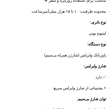
مناسب
برای
استفاده
روزمره
و
سفر ✈️
محدوده
ظرفیت:
۱۰
تا
۱۵
هزار
میلی‌آمپر‌ساعت
نوع
باتری:
لیتیوم
یونی
نوع
دستگاه:
پاوربانک
وایرلس (
شارژر
همراه
بی‌سیم)
شارژ
وایرلس:
✅
دارد
⚡
پشتیبانی
از
شارژ
وایرلس
سریع
توان
شارژ
بی‌سیم: