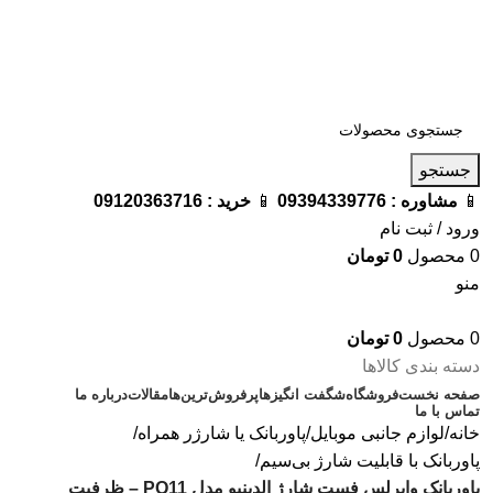
فروشگاه ترامک : وارد کننده و تامین کننده محصولات اورجینال و
اصل لوازم جانبی موبایل در ایران
📱
مشاوره :
09394339776
📱
خرید :
09120363716
جستجو
📱
مشاوره :
09394339776
📱
خرید :
09120363716
ورود / ثبت نام
0
محصول
0
تومان
منو
0
محصول
0
تومان
دسته بندی کالاها
صفحه نخست
فروشگاه
شگفت انگیزها
پرفروش‌ترین‌ها
مقالات
درباره ما
تماس با ما
خانه
لوازم جانبی موبایل
پاوربانک یا شارژر همراه
پاوربانک با قابلیت شارژ بی‌سیم
پاوربانک وایرلس فست شارژ الدینیو مدل PQ11 – ظرفیت