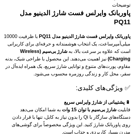
توضیحات
پاوربانک
وایرلس
فست
شارژ
الدینیو
مدل
PQ11
پاوربانک
وایرلس
فست
شارژ
الدینیو
مدل
PQ11
با
ظرفیت
10000
میلی‌آمپر‌ساعت،
یک
انتخاب
هوشمندانه
و
حرفه‌ای
برای
کاربرانی
است
که
علاوه
بر
سرعت
بالا،
به
شارژ
بی‌سیم (
Wireless
Charging)
نیز
اهمیت
می‌دهند.
این
محصول
با
طراحی
شیک،
بدنه
مقاوم،
پورت‌های
متنوع
و
توانایی
شارژ
سریع،
یک
همراه
ایده‌آل
در
سفر،
محل
کار
و
زندگی
روزمره
محسوب
می‌شود.
✅
ویژگی‌های
کلیدی:
🔋
پشتیبانی
از
شارژ
وایرلس
سریع
قابلیت
شارژ
بی‌سیم
با
توان
15
وات
به
شما
امکان
می‌دهد
دستگاه‌های
سازگار
با
Qi
را
بدون
نیاز
به
کابل،
تنها
با
قرار
دادن
روی
پاوربانک
شارژ
کنید.
این
ویژگی
مخصوصاً
برای
گوشی‌های
مدرن
بسیار
کاربردی
و
جذاب
است.