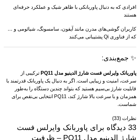
افرادی
که
به
دنبال
پاوربانکی
با
ظاهر
شیک
و
عملکرد
حرفه‌ای
هستند
کاربران
گوشی‌های
مدرن
مانند
آیفون،
سامسونگ،
شیائومی
و …
که
از
فناوری
Qi
پشتیبانی
می‌کنند
✨
جمع‌بندی:
پاوربانک
وایرلس
فست
شارژ
الدینیو
مدل
PQ11
ترکیبی
از
سرعت،
امنیت
و
زیبایی
است.
اگر
به
دنبال
یک
پاوربانک
قدرتمند
با
قابلیت
شارژ
بی‌سیم
هستید
که
بتواند
چندین
دستگاه
را
به‌طور
همزمان
و
با
سرعت
بالا
شارژ
کند،
PQ11
انتخابی
بی‌نقص
برای
شماست.
نظرات (33)
33 دیدگاه برای
پاوربانک وایرلس فست
شارژ الدینیو مدل PQ11 – ظرفیت