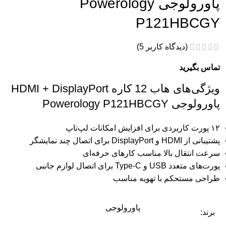
پاورولوجی Powerology
P121HBCGY
(دیدگاه کاربر
5
)
تماس بگیرید
ویژگی‌های هاب 12 کاره HDMI + DisplayPort
پاورولوجی Powerology P121HBCGY
۱۲ پورت کاربردی برای افزایش امکانات لپ‌تاپ
پشتیبانی از HDMI و DisplayPort برای اتصال چند نمایشگر
سرعت انتقال بالا مناسب کارهای حرفه‌ای
پورت‌های متعدد USB و Type-C برای اتصال لوازم جانبی
طراحی مستحکم با تهویه مناسب
پاورولوجی
برند: