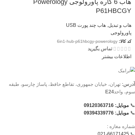
هاب 6 کاره پاورولوجی Powerology
P61HBCGY
هاب و تبدیل
,
هاب چند پورت USB
پاورولوجی
کد کالا:
6in1-hub-p61hbcgy-powerology
تماس بگیرید
اطلاعات بیشتر
آدرس:
تهران، خیابان جمهوری، تقاطع حافظ، پاساژ چارسو، طبقه
سوم، واحد
E24
📞
موبایل: 09120363716
📞
موبایل: 09394339776
شماره‌ مغازه :
021-66171425
📞