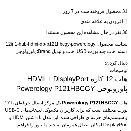
31
محصول فروخته شده در 7 روز
افزودن به علاقه مندی
36
نفر در حال مشاهده این محصول هستند!
شناسه محصول:
12in1-hub-hdmi-dp-p121hbcgy-powerology
دسته:
هاب چند پورت USB
,
هاب و تبدیل
Brand:
پاورولوجی
دنبال کردن:
توضیحات
هاب 12 کاره HDMI + DisplayPort
پاورولوجی Powerology P121HBCGY
هاب
Powerology P121HBCGY
یک مرکز اتصال حرفه‌ای با ۱۲
پورت مختلف است که برای کاربران مک‌بوک، لپ‌تاپ‌های USB-C
و سیستم‌های حرفه‌ای طراحی شده. این مدل با داشتن HDMI و
DisplayPort امکان اتصال همزمان به چند مانیتور را فراهم