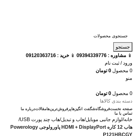
فروشگاه ترامک : وارد کننده و تامین کننده محصولات اورجینال و
اصل لوازم جانبی موبایل در ایران
📱
مشاوره :
09394339776
📱
خرید :
09120363716
جستجو
📱
مشاوره :
09394339776
📱
خرید :
09120363716
ورود / ثبت نام
0
محصول
0
تومان
منو
0
محصول
0
تومان
دسته بندی کالاها
صفحه نخست
فروشگاه
شگفت انگیزها
پرفروش‌ترین‌ها
مقالات
درباره ما
تماس با ما
خانه
لوازم جانبی موبایل
هاب و تبدیل
هاب چند پورت USB
هاب 12 کاره HDMI + DisplayPort پاورولوجی Powerology
P121HBCGY