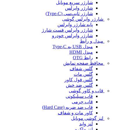
شارژر سریع موبایل
شارژر وایرلس
شارژر تایپ‌سی (Type-C)
شارژر وایرلس گوشی
پایه شارژر وایرلس
شارژر وایرلس فست شارژ
شارژر وایرلس خودرو
مبدل و رابط
مبدل USB به Type-C
مبدل HDMI
رابط OTG
محافظ صفحه نمایش
گلس شفاف
گلس مات
گلس فول کاور
گلس ضد خش
قاب و کاور گوشی
قاب سیلیکونی
قاب چرمی
قاب ضد ضربه (Hard Case)
کاور مات و شفاف
لنز گوشی موبایل
لنز واید
لنز ماکرو