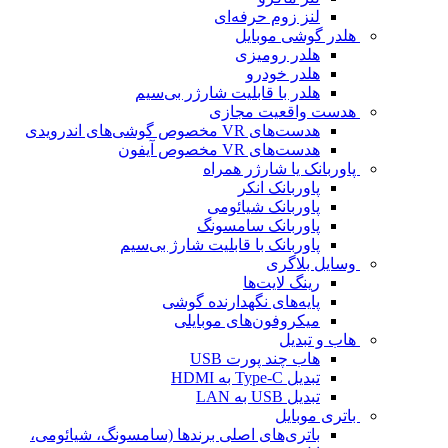
لنز زوم حرفه‌ای
هلدر گوشی موبایل
هلدر رومیزی
هلدر خودرو
هلدر با قابلیت شارژر بی‌سیم
هدست واقعیت مجازی
هدست‌های VR مخصوص گوشی‌های اندرویدی
هدست‌های VR مخصوص آیفون
پاوربانک یا شارژر همراه
پاوربانک انکر
پاوربانک شیائومی
پاوربانک سامسونگ
پاوربانک با قابلیت شارژ بی‌سیم
وسایل بلاگری
رینگ لایت‌ها
پایه‌های نگهدارنده گوشی
میکروفون‌های موبایلی
هاب و تبدیل
هاب چند پورت USB
تبدیل Type-C به HDMI
تبدیل USB به LAN
باتری موبایل
باتری‌های اصلی برندها (سامسونگ، شیائومی،