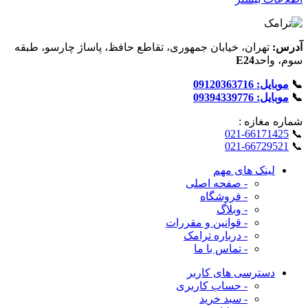
آدرس:
تهران، خیابان جمهوری، تقاطع حافظ، پاساژ چارسو، طبقه
سوم، واحد
E24
📞
موبایل: 09120363716
📞
موبایل: 09394339776
شماره‌ مغازه :
021-66171425
📞
021-66729521
📞
لینک های مهم
- صفحه اصلی
- فروشگاه
- وبلاگ
- قوانین و مقررات
- درباره ترامک
- تماس با ما
دسترسی های کاربر
- حساب کاربری
- سبد خرید