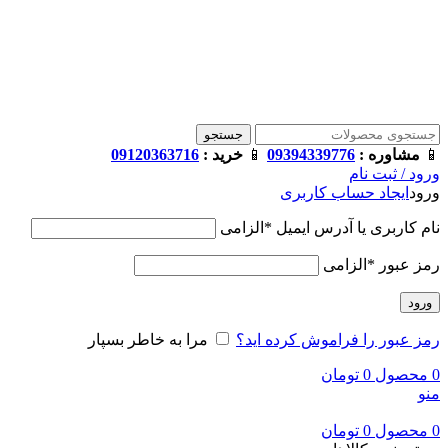
فروشگاه ترامک : وارد کننده و تامین کننده محصولات اورجینال و
اصل لوازم جانبی موبایل در ایران
📱
مشاوره :
09394339776
📱
خرید :
09120363716
جستجو
📱
مشاوره :
09394339776
📱
خرید :
09120363716
ورود / ثبت نام
ورود
ایجاد حساب کاربری
نام کاربری یا آدرس ایمیل
*
الزامی
رمز عبور
*
الزامی
ورود
رمز عبور را فراموش کرده اید؟
مرا به خاطر بسپار
0
محصول
0
تومان
منو
0
محصول
0
تومان