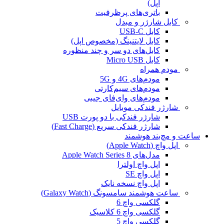
اپل)
باتری‌های پرظرفیت
کابل شارژر و مبدل
کابل USB-C
کابل لایتنینگ (مخصوص اپل)
کابل‌های دو سر و چند منظوره
کابل Micro USB
مودم همراه
مودم‌های 4G و 5G
مودم‌های سیم‌کارتی
مودم‌های وای‌فای جیبی
شارژر فندکی موبایل
شارژر فندکی با دو پورت USB
شارژر فندکی سریع (Fast Charge)
ساعت و مچ‌بند هوشمند
اپل واچ (Apple Watch)
مدل‌های Apple Watch Series 8
اپل واچ اولترا
اپل واچ SE
اپل واچ نسخه نایک
ساعت هوشمند سامسونگ (Galaxy Watch)
گلکسی واچ 6
گلکسی واچ 6 کلاسیک
گلکسی واچ 5