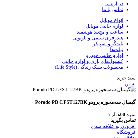
درباره ما
تماس با ما
انواع موبایل
لوازم جانبی موبایل
ساعت و مچ‌بند هوشمند
هندزفری سیمی و بلوتوثی
بلندگو و اسپیکر
تبلت‌ها
لوازم جانبی خودرو
کنسول‌های بازی و لوازم جانبی
محصولات سبک زندگی (Life Style)
سبد خرید
بستن
گیمبال سه‌محوره پرودو Porodo PD-LFST127BK
نمره
5.00
از 5
تماس بگیرید
افزودن به علاقه مندی
فروشگاه
علاقه مندی