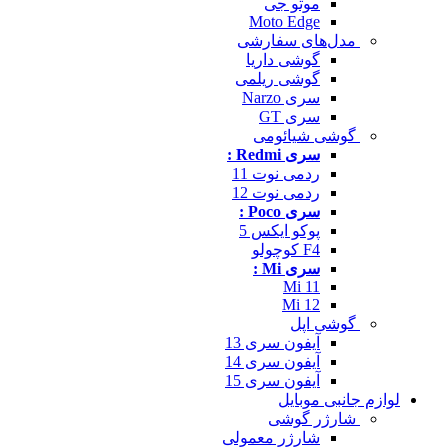
موتو جی
Moto Edge
مدل‌های سفارشی
گوشی داریا
گوشی ریلمی
سری Narzo
سری GT
گوشی شیائومی
سری Redmi :
ردمی نوت 11
ردمی نوت 12
سری Poco :
پوکو ایکس 5
F4 کوچولو
سری Mi :
Mi 11
Mi 12
گوشی اپل
آیفون سری 13
آیفون سری 14
آیفون سری 15
لوازم جانبی موبایل
شارژر گوشی
شارژر معمولی