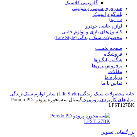
گلوریمی کلاسیک
هندزفری سیمی و بلوتوثی
بلندگو و اسپیکر
تبلت‌ها
لوازم جانبی خودرو
کنسول‌های بازی و لوازم جانبی
محصولات سبک زندگی (Life Style)
صفحه نخست
فروشگاه
شگفت انگیزها
پرفروش‌ترین‌ها
مقالات
درباره ما
تماس با ما
خانه
محصولات سبک زندگی (Life Style)
سایر لوازم سبک زندگی
ابزارهای کاربردی روزمره
گیمبال سه‌محوره پرودو Porodo PD-
LFST127BK
بزرگنمایی تصویر