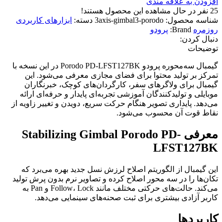
افزودن به علاقه مندی
25
نفر در حال مشاهده این محصول هستند!
شناسه محصول:
3axis-gimbal3-porodo
دسته:
ابزارهای کاربردی
روزمره
Brand:
پرودو
دنبال کردن:
توضیحات
گیمبال سه‌محوره پرودو Porodo PD-LFST127BK در این نسخه با
تمرکز بر تولید محتوا برای فضای مجازی معرفی می‌شود. این
گیمبال برای ولاگرهای سفر، کارگردان‌های کوچک، خبرنگاران
موبایلی و تولیدکنندگان آموزشی تجربه‌ای پایدار و حرفه‌ای ارائه
می‌دهد. پایداری تصویر هنگام حرکت سریع، دویدن و تغییر زاویه از
نقاط قوت آن محسوب می‌شود.
معرفی Stabilizing Gimbal Porodo PD-
LFST127BK
این گیمبال از الگوریتم اصلاح لرزش نسل جدید بهره می‌برد که
تکان‌ها را در سه محور اصلاح کرده و تصاویر نرم بدون پرش تولید
می‌کند. حالت‌های حرکتی مختلف مانند Follow، Lock و Pan به
کاربر آزادی بیشتری برای ثبت صحنه‌های سینمایی می‌دهد.
کاربردها