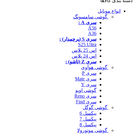
دسته بندی کالاها
انواع موبایل
گوشی سامسونگ
سری A :
A56
A36
سری S (پرچمدار) :
S25 Ultra
اس 25 پلاس
اس 24 پلاس
سری Z (تاشو) :
گوشی هوآوی
سری P
سری Mate
سری Y
گوشی اوپو
سری Reno
سری Find
گوشی گوگل
پیکسل 6
پیکسل 7
پیکسل 8
گوشی موتورولا