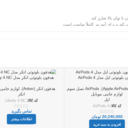
تورهای موجود باشد.
بلوتوثی اپل مدل AirPods 4
هدفون بلوتوثی انکر مدل Liberty 4 NC
,
AirPods نسل سوم
,
هدفون انکر (Anker)
,
لوازم جانبی 
لوازم جانبی موبایل
انکر
اپل
کد کالا:
Liberty 4 NC
کد کالا:
AirPods 4
تماس بگیرید
20,240,000
تومان
اطلاعات بیشتر
افزودن به سبد خرید