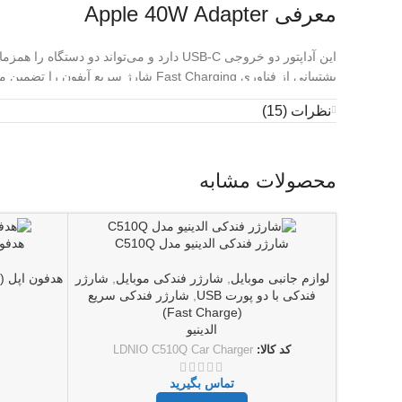
معرفی Apple 40W Adapter
این آداپتور دو خروجی USB-C دارد و می‌تواند دو دستگاه را همزمان با توان بالا شارژ کند.
پشتیبانی از فناوری Fast Charging شارژ سریع آیفون را تضمین می‌کند و برای آیپد نیز کاملاً مناسب است.
نظرات (15)
عملکرد پایدار و تولید حرارت کم باعث شده یکی از ایمن‌ترین آداپ
کاربردها
محصولات مشابه
شارژ سریع آیفون
شارژ آیپد و ایرپاد
استفاده در خانه، اداره و سفر
شارژر فندکی الدینیو مدل C510Q
هدفون 
شارژ همزمان دو دستگاه
مزایا
لوازم جانبی موبایل
,
شارژر فندکی موبایل
,
شارژر
هدفون اپل (Apple AirPods)
فندکی با دو پورت USB
,
شارژر فندکی سریع
(Fast Charge)
دو خروجی USB-C
الدینیو
پشتیبانی از Fast Charging
کد کالا:
LDNIO C510Q Car Charger
ایمنی بالا و کنترل حرارت
تماس بگیرید
طراحی فشرده و قابل حمل