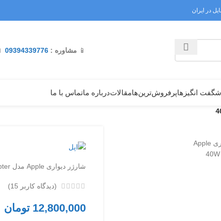
فروشگاه ترا

09394339776
مشاوره :
📱
تماس با ما
درباره ما
مقالات
پرفروش‌ترین‌ها
شگفت انگیزه
شارژر دیواری Apple مدل 40W Adapter
)
15
(دیدگاه کاربر
تومان
12,800,000