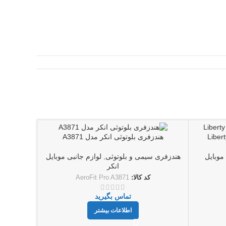
هندزفری بلوتوثی انکر مدل A3871
موبایل
هندزفری سیمی و بلوتوثی
,
لوازم جانبی موبایل
انکر
کد کالا:
AeroFit Pro A3871
تماس بگیرید
اطلاعات بیشتر