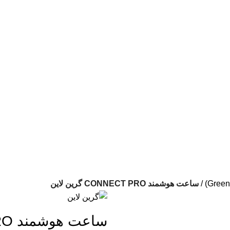
لوازم جانبی موبایل در ایران
📱
مشاوره :
09394339776
📱
خرید :
09120363716
ساعت هوشمند CONNECT PRO گرین لاین
ساعت هوشمند CONNECT PRO گرین لاین