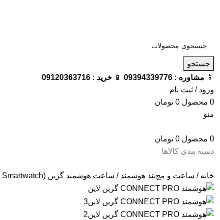
فروشگاه ترامک : وارد کننده و تامین کننده محصولات اورجینال و اصل 
جستجو
📱
مشاوره :
09394339776
📱
خرید :
09120363716
ورود / ثبت نام
0
محصول
0
تومان
منو
0
محصول
0
تومان
دسته بندی کالاها
خانه
ساعت و مچ‌بند هوشمند
ساعت هوشمند گرین (Green Smartwatch)