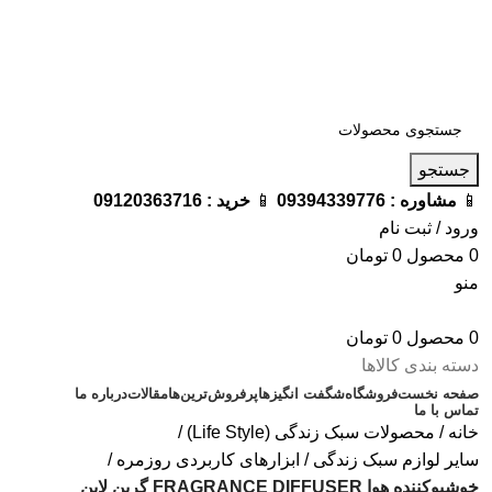
فروشگاه ترامک : وارد کننده و تامین کننده محصولات اورجینال و
اصل لوازم جانبی موبایل در ایران
📱
مشاوره :
09394339776
📱
خرید :
09120363716
جستجو
📱
مشاوره :
09394339776
📱
خرید :
09120363716
ورود / ثبت نام
0
محصول
0
تومان
منو
0
محصول
0
تومان
دسته بندی کالاها
صفحه نخست
فروشگاه
شگفت انگیزها
پرفروش‌ترین‌ها
مقالات
درباره ما
تماس با ما
خانه
محصولات سبک زندگی (Life Style)
سایر لوازم سبک زندگی
ابزارهای کاربردی روزمره
خوشبوکننده هوا FRAGRANCE DIFFUSER گرین لاین