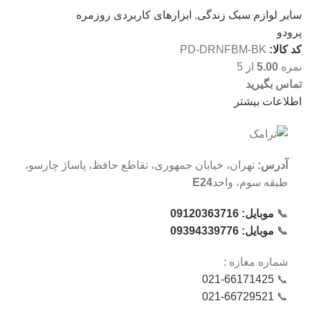
سایر لوازم سبک زندگی
,
ابزارهای کاربردی روزمره
پرودو
کد کالا:
PD-DRNFBM-BK
نمره
5.00
از 5
تماس بگیرید
اطلاعات بیشتر
آدرس:
تهران، خیابان جمهوری، تقاطع حافظ، پاساژ چارسو،
طبقه سوم، واحد
E24
📞
موبایل: 09120363716
📞
موبایل: 09394339776
شماره‌ مغازه :
021-66171425
📞
021-66729521
📞