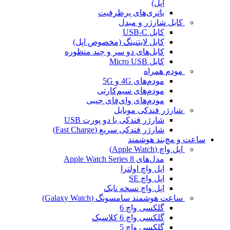
اپل)
باتری‌های پرظرفیت
کابل شارژر و مبدل
کابل USB-C
کابل لایتنینگ (مخصوص اپل)
کابل‌های دو سر و چند منظوره
کابل Micro USB
مودم همراه
مودم‌های 4G و 5G
مودم‌های سیم‌کارتی
مودم‌های وای‌فای جیبی
شارژر فندکی موبایل
شارژر فندکی با دو پورت USB
شارژر فندکی سریع (Fast Charge)
ساعت و مچ‌بند هوشمند
اپل واچ (Apple Watch)
مدل‌های Apple Watch Series 8
اپل واچ اولترا
اپل واچ SE
اپل واچ نسخه نایک
ساعت هوشمند سامسونگ (Galaxy Watch)
گلکسی واچ 6
گلکسی واچ 6 کلاسیک
گلکسی واچ 5