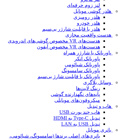
لنز زوم حرفه‌ای
هلدر گوشی موبایل
هلدر رومیزی
هلدر خودرو
هلدر با قابلیت شارژر بی‌سیم
هدست واقعیت مجازی
هدست‌های VR مخصوص گوشی‌های اندرویدی
هدست‌های VR مخصوص آیفون
پاوربانک یا شارژر همراه
پاوربانک انکر
پاوربانک شیائومی
پاوربانک سامسونگ
پاوربانک با قابلیت شارژ بی‌سیم
وسایل بلاگری
رینگ لایت‌ها
پایه‌های نگهدارنده گوشی
میکروفون‌های موبایلی
هاب و تبدیل
هاب چند پورت USB
تبدیل Type-C به HDMI
تبدیل USB به LAN
باتری موبایل
باتری‌های اصلی برندها (سامسونگ، شیائومی،