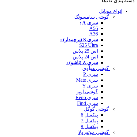
دسته بندی کالاها
انواع موبایل
گوشی سامسونگ
سری A :
A56
A36
سری S (پرچمدار) :
S25 Ultra
اس 25 پلاس
اس 24 پلاس
سری Z (تاشو) :
گوشی هوآوی
سری P
سری Mate
سری Y
گوشی اوپو
سری Reno
سری Find
گوشی گوگل
پیکسل 6
پیکسل 7
پیکسل 8
گوشی موتورولا