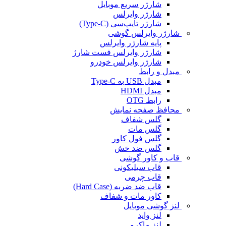
شارژر سریع موبایل
شارژر وایرلس
شارژر تایپ‌سی (Type-C)
شارژر وایرلس گوشی
پایه شارژر وایرلس
شارژر وایرلس فست شارژ
شارژر وایرلس خودرو
مبدل و رابط
مبدل USB به Type-C
مبدل HDMI
رابط OTG
محافظ صفحه نمایش
گلس شفاف
گلس مات
گلس فول کاور
گلس ضد خش
قاب و کاور گوشی
قاب سیلیکونی
قاب چرمی
قاب ضد ضربه (Hard Case)
کاور مات و شفاف
لنز گوشی موبایل
لنز واید
لنز ماکرو