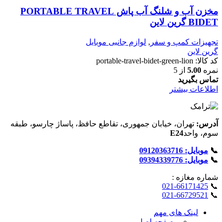
مخزن آب و شلنگ آب پاش PORTABLE TRAVEL
BIDET گرین لاین
تجهیزات کمپ و سفر
,
لوازم جانبی موبایل
گرین لاین
کد کالا:
portable-travel-bidet-green-lion
نمره
5.00
از 5
تماس بگیرید
اطلاعات بیشتر
آدرس:
تهران، خیابان جمهوری، تقاطع حافظ، پاساژ چارسو، طبقه
سوم، واحد
E24
📞
موبایل: 09120363716
📞
موبایل: 09394339776
شماره‌ مغازه :
021-66171425
📞
021-66729521
📞
لینک های مهم
- صفحه اصلی