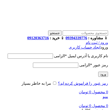
فروشگاه ترامک : وارد کننده و تامین کننده محصولات اورجینال و
اصل لوازم جانبی موبایل در ایران
📱
مشاوره :
09394339776
📱
خرید :
09120363716
جستجو
📱
مشاوره :
09394339776
📱
خرید :
09120363716
ورود / ثبت نام
ورود
ایجاد حساب کاربری
نام کاربری یا آدرس ایمیل
*
الزامی
رمز عبور
*
الزامی
ورود
رمز عبور را فراموش کرده اید؟
مرا به خاطر بسپار
0
محصول
0
تومان
منو
0
محصول
0
تومان