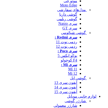
موتو جی
Moto Edge
مدل‌های سفارشی
گوشی داریا
گوشی ریلمی
سری Narzo
سری GT
گوشی شیائومی
سری Redmi :
ردمی نوت 11
ردمی نوت 12
سری Poco :
پوکو ایکس 5
F4 کوچولو
سری Mi :
Mi 11
Mi 12
گوشی اپل
آیفون سری 13
آیفون سری 14
آیفون سری 15
لوازم جانبی موبایل
شارژر گوشی
شارژر معمولی