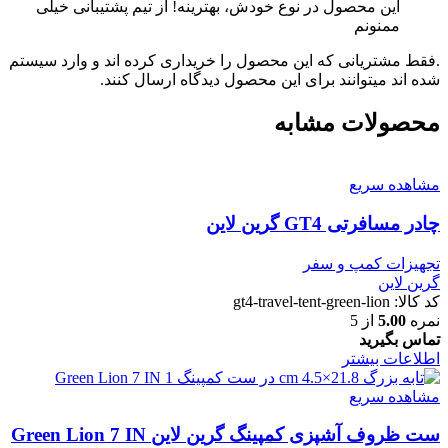
این محصول در نوع خودش، بهترینه! از تیم پشتیبانی خیلی
ممنونم
.فقط مشتریانی که این محصول را خریداری کرده اند و وارد سیستم
شده اند میتوانند برای این محصول دیدگاه ارسال کنند.
محصولات مشابه
مشاهده سریع
چادر مسافرتی GT4 گرین لاین
تجهیزات کمپ و سفر
گرین لاین
کد کالا:
gt4-travel-tent-green-lion
نمره
5.00
از 5
تماس بگیرید
اطلاعات بیشتر
مشاهده سریع
ست ظروف آشپزی کمپینگ گرین لاین Green Lion 7 IN