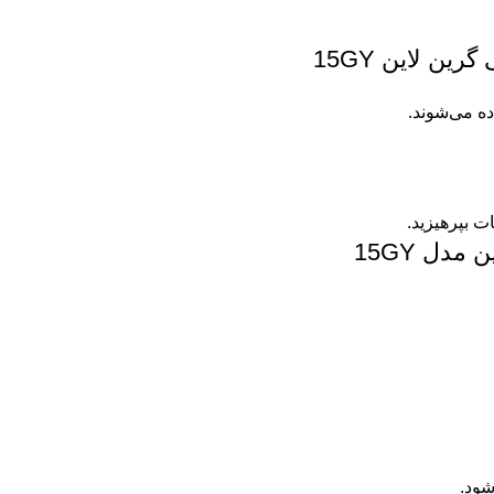
ین لاین 15GY
ه می‌شوند.
ت بپرهیزید.
دل 15GY
شود.