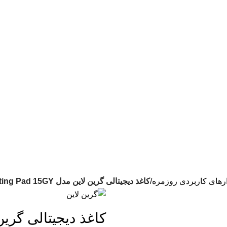
لوازم جانبی موبایل در ایران
📱
مشاوره :
09394339776
📱
خرید :
09120363716
ارهای کاربردی روزمره
کاغذ دیجیتالی گرین لاین مدل Digital Writing Pad 15GY