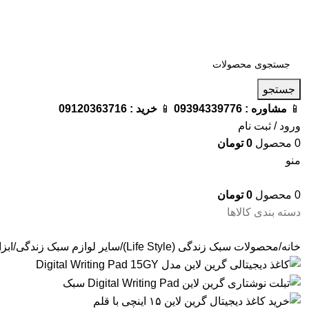
فروشگاه ترامک : وارد کننده و تامین کننده محصولات اورجینال و اصل 
جستجو
📱
مشاوره :
09394339776
📱
خرید :
09120363716
ورود / ثبت نام
0
محصول
0
تومان
منو
0
محصول
0
تومان
دسته بندی کالاها
خانه
محصولات سبک زندگی (Life Style)
سایر لوازم سبک زندگی
ابز