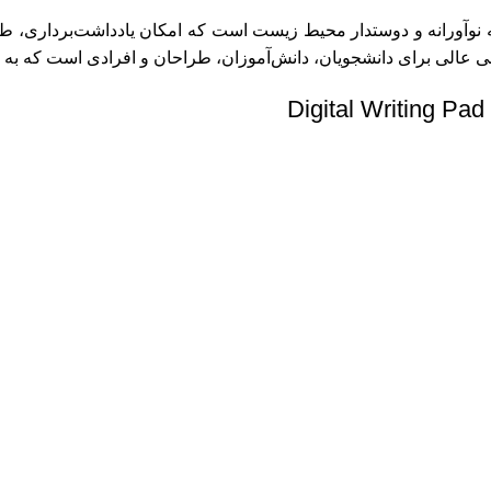
 گرین لاین مدل Digital Writing Pad 15GY یک وسیله نوآورانه و دوستدار محیط زیست است که ام