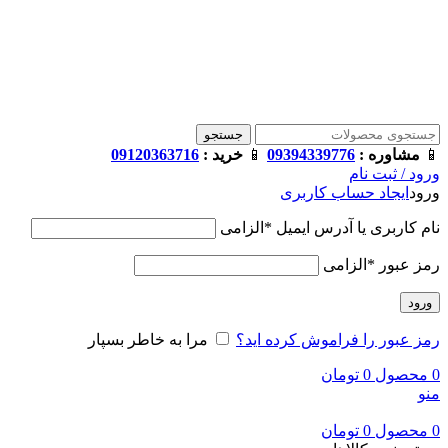
فروشگاه ترامک : وارد کننده و تامین کننده محصولات اورجینال و
اصل لوازم جانبی موبایل در ایران
📱
مشاوره :
09394339776
📱
خرید :
09120363716
جستجو
📱
مشاوره :
09394339776
📱
خرید :
09120363716
ورود / ثبت نام
ورود
ایجاد حساب کاربری
نام کاربری یا آدرس ایمیل
*
الزامی
رمز عبور
*
الزامی
ورود
رمز عبور را فراموش کرده اید؟
مرا به خاطر بسپار
0
محصول
0
تومان
منو
0
محصول
0
تومان