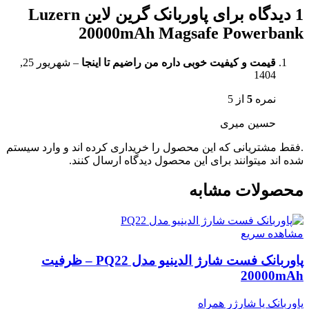
1 دیدگاه برای
پاوربانک گرین لاین Luzern
20000mAh Magsafe Powerbank
قیمت و کیفیت خوبی داره من راضیم تا اینجا
–
شهریور 25,
1404
نمره
5
از 5
حسین میری
.فقط مشتریانی که این محصول را خریداری کرده اند و وارد سیستم
شده اند میتوانند برای این محصول دیدگاه ارسال کنند.
محصولات مشابه
مشاهده سریع
پاوربانک فست شارژ الدینیو مدل PQ22 – ظرفیت
20000mAh
پاوربانک یا شارژر همراه