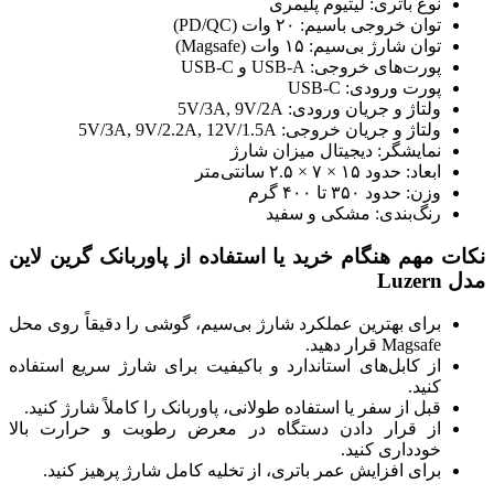
نوع باتری: لیتیوم پلیمری
توان خروجی باسیم: ۲۰ وات (PD/QC)
توان شارژ بی‌سیم: ۱۵ وات (Magsafe)
پورت‌های خروجی: USB-A و USB-C
پورت ورودی: USB-C
ولتاژ و جریان ورودی: 5V/3A, 9V/2A
ولتاژ و جریان خروجی: 5V/3A, 9V/2.2A, 12V/1.5A
نمایشگر: دیجیتال میزان شارژ
ابعاد: حدود ۱۵ × ۷ × ۲.۵ سانتی‌متر
وزن: حدود ۳۵۰ تا ۴۰۰ گرم
رنگ‌بندی: مشکی و سفید
نکات مهم هنگام خرید یا استفاده از پاوربانک گرین لاین
مدل Luzern
برای بهترین عملکرد شارژ بی‌سیم، گوشی را دقیقاً روی محل
Magsafe قرار دهید.
از کابل‌های استاندارد و باکیفیت برای شارژ سریع استفاده
کنید.
قبل از سفر یا استفاده طولانی، پاوربانک را کاملاً شارژ کنید.
از قرار دادن دستگاه در معرض رطوبت و حرارت بالا
خودداری کنید.
برای افزایش عمر باتری، از تخلیه کامل شارژ پرهیز کنید.