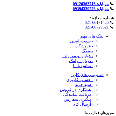
📞
موبایل: 09120363716
📞
موبایل: 09394339776
شماره‌ مغازه :
021-66171425
📞
021-66729521
📞
لینک های مهم
- صفحه اصلی
- فروشگاه
- وبلاگ
- قوانین و مقررات
- درباره ترامک
- تماس با ما
دسترسی های کاربر
- حساب کاربری
- سبد خرید
- همکاری در فروش
- دریافت نمایندگی
- پیگیری سفارش
- ارسال کالا
مجوزهای فعالیت ما