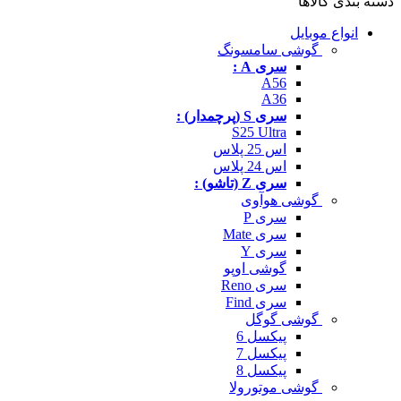
دسته بندی کالاها
انواع موبایل
گوشی سامسونگ
سری A :
A56
A36
سری S (پرچمدار) :
S25 Ultra
اس 25 پلاس
اس 24 پلاس
سری Z (تاشو) :
گوشی هوآوی
سری P
سری Mate
سری Y
گوشی اوپو
سری Reno
سری Find
گوشی گوگل
پیکسل 6
پیکسل 7
پیکسل 8
گوشی موتورولا