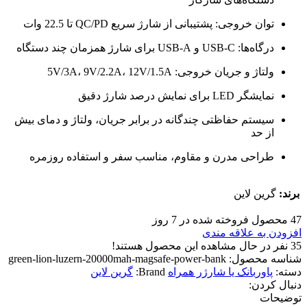
توان خروجی: پشتیبانی از شارژ سریع QC/PD تا 22.5 وات
درگاه‌ها: USB-C و USB-A برای شارژ همزمان چند دستگاه
ولتاژ و جریان خروجی: 5V/3A، 9V/2.2A، 12V/1.5A
نمایشگر LED برای نمایش درصد شارژ دقیق
سیستم حفاظتی چندگانه در برابر جریان، ولتاژ و دمای بیش
از حد
طراحی مدرن و مقاوم، مناسب سفر و استفاده روزمره
برند:
گرین لاین
47
محصول فروخته شده در 7 روز
افزودن به علاقه مندی
35
نفر در حال مشاهده این محصول هستند!
شناسه محصول:
green-lion-luzern-20000mah-magsafe-power-bank
دسته:
پاوربانک یا شارژر همراه
Brand:
گرین لاین
دنبال کردن:
توضیحات