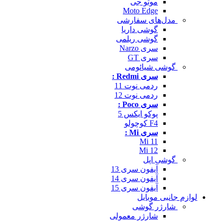
موتو جی
Moto Edge
مدل‌های سفارشی
گوشی داریا
گوشی ریلمی
سری Narzo
سری GT
گوشی شیائومی
سری Redmi :
ردمی نوت 11
ردمی نوت 12
سری Poco :
پوکو ایکس 5
F4 کوچولو
سری Mi :
Mi 11
Mi 12
گوشی اپل
آیفون سری 13
آیفون سری 14
آیفون سری 15
لوازم جانبی موبایل
شارژر گوشی
شارژر معمولی