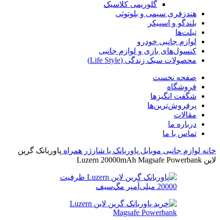
گلوریمی کلاسیک
هندزفری سیمی و بلوتوثی
بلندگو و اسپیکر
تبلت‌ها
لوازم جانبی خودرو
کنسول‌های بازی و لوازم جانبی
محصولات سبک زندگی (Life Style)
صفحه نخست
فروشگاه
شگفت انگیزها
پرفروش‌ترین‌ها
مقالات
درباره ما
تماس با ما
خانه
لوازم جانبی موبایل
پاوربانک یا شارژر همراه
پاوربانک گرین
لاین Luzern 20000mAh Magsafe Powerbank