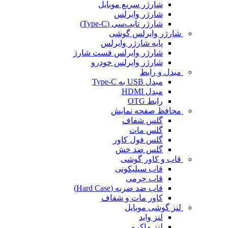
شارژر سریع موبایل
شارژر وایرلس
شارژر تایپ‌سی (Type-C)
شارژر وایرلس گوشی
پایه شارژر وایرلس
شارژر وایرلس فست شارژ
شارژر وایرلس خودرو
مبدل و رابط
مبدل USB به Type-C
مبدل HDMI
رابط OTG
محافظ صفحه نمایش
گلس شفاف
گلس مات
گلس فول کاور
گلس ضد خش
قاب و کاور گوشی
قاب سیلیکونی
قاب چرمی
قاب ضد ضربه (Hard Case)
کاور مات و شفاف
لنز گوشی موبایل
لنز واید
لنز ماکرو