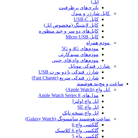
اپل)
باتری‌های پرظرفیت
کابل شارژر و مبدل
کابل USB-C
کابل لایتنینگ (مخصوص اپل)
کابل‌های دو سر و چند منظوره
کابل Micro USB
مودم همراه
مودم‌های 4G و 5G
مودم‌های سیم‌کارتی
مودم‌های وای‌فای جیبی
شارژر فندکی موبایل
شارژر فندکی با دو پورت USB
شارژر فندکی سریع (Fast Charge)
ساعت و مچ‌بند هوشمند
اپل واچ (Apple Watch)
مدل‌های Apple Watch Series 8
اپل واچ اولترا
اپل واچ SE
اپل واچ نسخه نایک
ساعت هوشمند سامسونگ (Galaxy Watch)
گلکسی واچ 6
گلکسی واچ 6 کلاسیک
گلکسی واچ 5