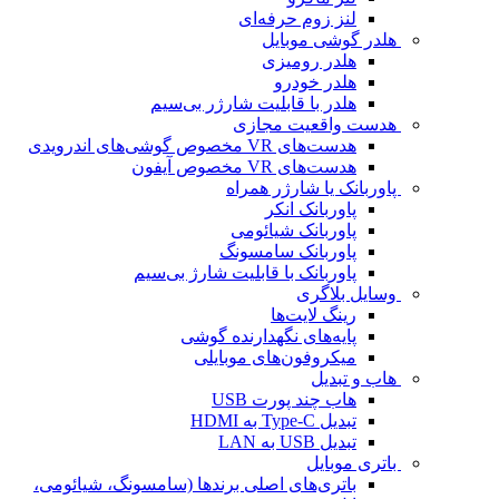
لنز زوم حرفه‌ای
هلدر گوشی موبایل
هلدر رومیزی
هلدر خودرو
هلدر با قابلیت شارژر بی‌سیم
هدست واقعیت مجازی
هدست‌های VR مخصوص گوشی‌های اندرویدی
هدست‌های VR مخصوص آیفون
پاوربانک یا شارژر همراه
پاوربانک انکر
پاوربانک شیائومی
پاوربانک سامسونگ
پاوربانک با قابلیت شارژ بی‌سیم
وسایل بلاگری
رینگ لایت‌ها
پایه‌های نگهدارنده گوشی
میکروفون‌های موبایلی
هاب و تبدیل
هاب چند پورت USB
تبدیل Type-C به HDMI
تبدیل USB به LAN
باتری موبایل
باتری‌های اصلی برندها (سامسونگ، شیائومی،