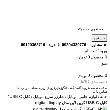
فروشگاه ترامک : وارد کننده و تامین کننده محصولات اورجینال و
اصل لوازم جانبی موبایل در ایران
📱
مشاوره :
09394339776
📱
خرید :
09120363716
جستجو
📱
مشاوره :
09394339776
📱
خرید :
09120363716
ورود / ثبت نام
0
محصول
0
تومان
منو
0
محصول
0
تومان
دسته بندی کالاها
صفحه نخست
فروشگاه
شگفت انگیزها
پرفروش‌ترین‌ها
مقالات
درباره ما
تماس با ما
خانه
لوازم جانبی موبایل
شارژر سریع موبایل
کابل USB-C
کابل USB-C گرین لاین مدل digital display