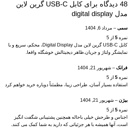
48 دیدگاه برای
کابل USB-C گرین لاین
مدل digital display
سمی
–
مرداد 6, 1404
نمره
5
از 5
کابل USB-C گرین لاین مدل Digital Display، محکم، سریع و با
نمایشگر ولتاژ و جریان.ظاهر دیجیتالش خوشگله واقعا.
فرانک
–
شهریور 21, 1404
نمره
5
از 5
استفاده بسیار آسان، طراحی زیبا، مطمئناً دوباره خرید خواهم کرد
بیژن
–
شهریور 21, 1404
نمره
5
از 5
اجناس و طرحش خیلی باحاله همچنین پشتیبانی شگفت انگیز
است، آنها همیشه با هر جزئیاتی که دارید به شما کمک می کنند.