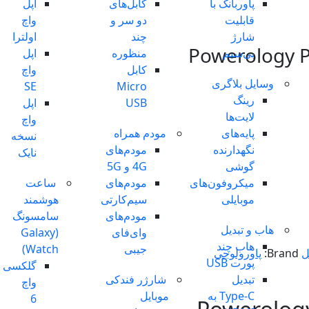
پاوربانک با
کابل‌های
اپل
قابلیت
دو سر و
واچ
شارژ
چند
اولترا
بی‌سیم
منظوره
اپل
کابل
واچ
وسایل بلاگری
SE
Micro
رینگ
USB
اپل
لایت‌ها
واچ
پایه‌های
مودم همراه
نسخه
نگهدارنده
مودم‌های
نایک
گوشی
4G و 5G
میکروفون‌های
مودم‌های
ساعت
موبایلی
سیم‌کارتی
هوشمند
مودم‌های
سامسونگ
هاب و تبدیل
وای‌فای
(Galaxy
هاب چند
جیبی
Watch)
ل
Brand:
پاورولوجی
پورت USB
گلکسی
تبدیل
شارژر فندکی
واچ
Type-C به
موبایل
6