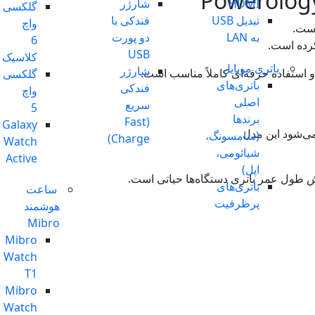
HDMI
شارژر
گلکسی
تبدیل USB
فندکی با
واچ
به LAN
دو پورت
6
کرده است.
USB
کلاسیک
باتری موبایل
شارژر
گلکسی
باتری‌های
فندکی
واچ
اصلی
سریع
5
برندها
(Fast
Galaxy
(سامسونگ،
Charge)
Watch
شیائومی،
Active
اپل)
یش طول عمر باتری دستگاه‌ها حیاتی است.
باتری‌های
ساعت
پرظرفیت
هوشمند
Mibro
Mibro
Watch
T1
Mibro
Watch