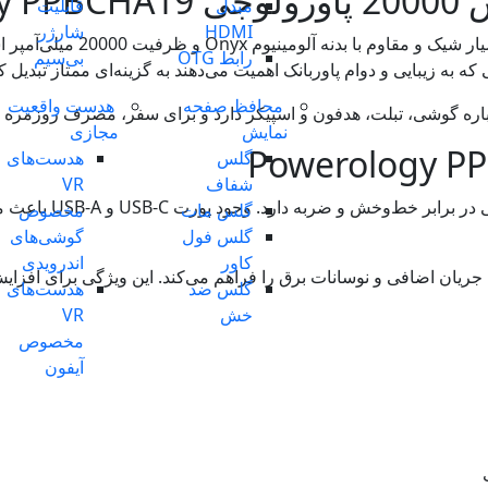
Powe
مبدل
قابلیت
HDMI
شارژر
قاوم با بدنه آلومینیوم Onyx و ظرفیت 20000 میلی‌آمپر است.
رابط OTG
بی‌سیم
ه به زیبایی و دوام پاوربانک اهمیت می‌دهند به گزینه‌ای ممتاز تبدیل 
محافظ صفحه
هدست واقعیت
نمایش
مجازی
گلس
هدست‌های
شفاف
VR
ش و ضربه دارد. وجود پورت USB-C و USB-A باعث می‌شود این مدل
گلس مات
مخصوص
گلس فول
گوشی‌های
کاور
اندرویدی
جریان اضافی و نوسانات برق را فراهم می‌کند. این ویژگی برای افزا
گلس ضد
هدست‌های
خش
VR
مخصوص
آیفون