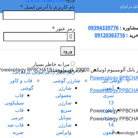
نام کاربری یا آدرس ایمیل
*
یل در ایران
شاوره :
09394339776
رمز عبور
*
رید :
09120363716
ورود
مرا به خاطر بسپار
نک آلومینیوم اونیکس 20000 پاورولوجی Powerology PPBCHA19
لوازم جانبی موبایل
رمز عبور را فراموش کرده اید؟
گوشی اپل
شارژر گوشی
قاب و کاور
آیفون
شارژر
گوشی
سری
معمولی
قاب
13
شارژر
سیلیکونی
آیفون
سریع
قاب
سری
موبایل
چرمی
14
شارژر
قاب ضد
آیفون
وایرلس
ضربه