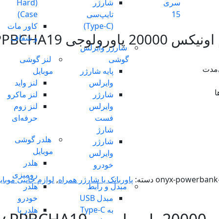
سری
شارژر
(Hard
15
تایپ‌سی
Case)
(Type-C)
کاور مات
Powerology PPBCHA
و شفاف
شارژر وایرلس
گوشی
لنز گوشی
پایه شارژر
موبایل
وایرلس
لنز واید
ا
شارژر
لنز ماکرو
وایرلس
لنز زوم
فست
حرفه‌ای
شارژ
هلدر گوشی
شارژر
موبایل
وایرلس
هلدر
خودرو
رومیزی
onyx-powerbank
دسته:
پاوربانک یا شارژر همراه
,
لوازم جانبی موبای
مبدل و رابط
هلدر
مبدل USB
خودرو
به Type-C
هلدر با