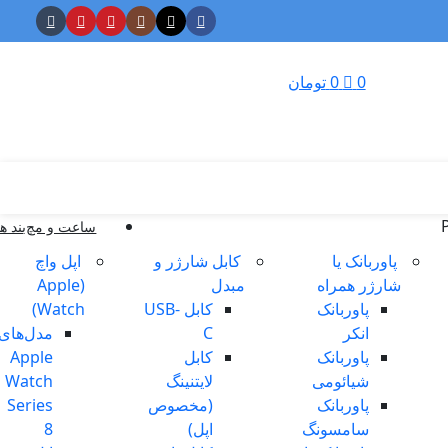
0
0
تومان
ساعت و مچ‌بند ه
پاوربانک یا
کابل شارژر و
اپل واچ
شارژر همراه
مبدل
(Apple
پاوربانک
کابل USB-
Watch)
انکر
C
مدل‌های
پاوربانک
کابل
Apple
شیائومی
لایتنینگ
Watch
پاوربانک
(مخصوص
Series
سامسونگ
اپل)
8