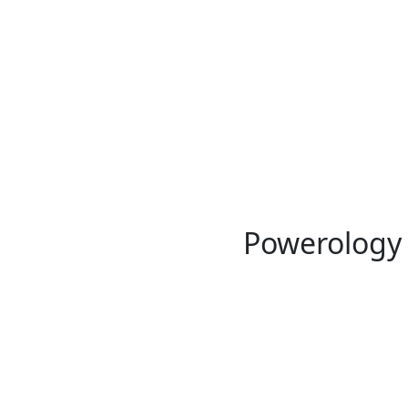
پاور بانک آلومینیوم اونیکس 20000 پاورولوجی Powerology