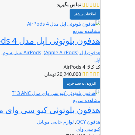
تماس بگیرید
اطلاعات بیشتر
مشاهده سریع
هدفون بلوتوثی اپل مدل AirPods 4
هدفون اپل (Apple AirPods)
,
AirPods نسل سوم
,
ل
اپل
کد کالا:
AirPods 4
20,240,000
تومان
افزودن به سبد خرید
مشاهده سریع
هدفون بلوتوثی کیو سی وای مدل ANC
هدفون QCY
,
لوازم جانبی موبایل
کیو سی وای