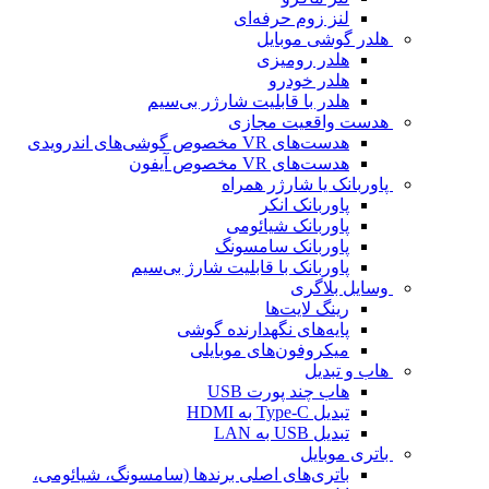
لنز زوم حرفه‌ای
هلدر گوشی موبایل
هلدر رومیزی
هلدر خودرو
هلدر با قابلیت شارژر بی‌سیم
هدست واقعیت مجازی
هدست‌های VR مخصوص گوشی‌های اندرویدی
هدست‌های VR مخصوص آیفون
پاوربانک یا شارژر همراه
پاوربانک انکر
پاوربانک شیائومی
پاوربانک سامسونگ
پاوربانک با قابلیت شارژ بی‌سیم
وسایل بلاگری
رینگ لایت‌ها
پایه‌های نگهدارنده گوشی
میکروفون‌های موبایلی
هاب و تبدیل
هاب چند پورت USB
تبدیل Type-C به HDMI
تبدیل USB به LAN
باتری موبایل
باتری‌های اصلی برندها (سامسونگ، شیائومی،