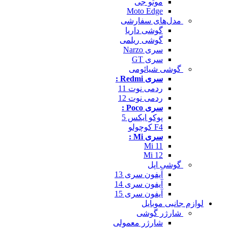
موتو جی
Moto Edge
مدل‌های سفارشی
گوشی داریا
گوشی ریلمی
سری Narzo
سری GT
گوشی شیائومی
سری Redmi :
ردمی نوت 11
ردمی نوت 12
سری Poco :
پوکو ایکس 5
F4 کوچولو
سری Mi :
Mi 11
Mi 12
گوشی اپل
آیفون سری 13
آیفون سری 14
آیفون سری 15
لوازم جانبی موبایل
شارژر گوشی
شارژر معمولی