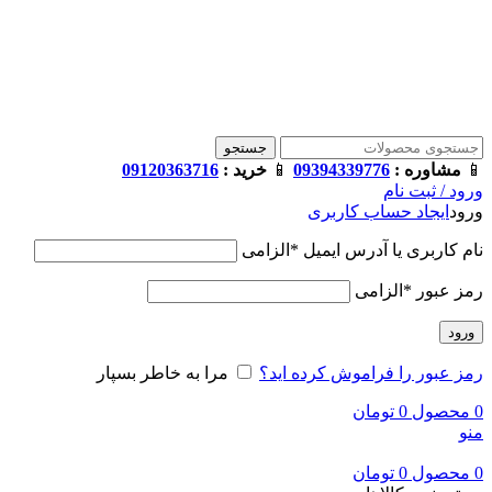
فروشگاه ترامک : وارد کننده و تامین کننده محصولات اورجینال و
اصل لوازم جانبی موبایل در ایران
📱
مشاوره :
09394339776
📱
خرید :
09120363716
جستجو
📱
مشاوره :
09394339776
📱
خرید :
09120363716
ورود / ثبت نام
ورود
ایجاد حساب کاربری
نام کاربری یا آدرس ایمیل
*
الزامی
رمز عبور
*
الزامی
ورود
رمز عبور را فراموش کرده اید؟
مرا به خاطر بسپار
0
محصول
0
تومان
منو
0
محصول
0
تومان