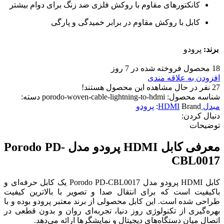
کانکتورهای مقاوم با روکش فلزی ضد زنگ برای دوام بیشتر
کابل با روکش مقاوم در برابر خمیدگی و پارگی
برند:
پرودو
18
محصول فروخته شده در 7 روز
افزودن به علاقه مندی
27
نفر در حال مشاهده این محصول هستند!
شناسه محصول:
porodo-woven-cable-lightning-to-hdmi
دسته:
مبدل HDMI
Brand:
پرودو
دنبال کردن:
توضیحات
معرفی کابل HDMI پرودو مدل Porodo PD-
CBL0017
کابل HDMI پرودو مدل Porodo PD-CBL0017 یک کابل حرفه‌ای و
باکیفیت است که برای انتقال صدا و تصویر با بالاترین کیفیت
طراحی شده است. این کابل محصولی از برند معتبر پرودو بوده و با
بهره‌گیری از تکنولوژی روز دنیا، تجربه‌ای روان و بدون قطعی در
اتصال میان دستگاه‌های دیجیتال و نمایشگرها ارائه می‌دهد.