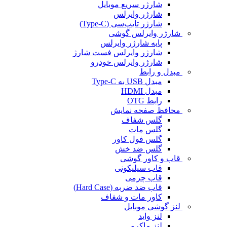
شارژر سریع موبایل
شارژر وایرلس
شارژر تایپ‌سی (Type-C)
شارژر وایرلس گوشی
پایه شارژر وایرلس
شارژر وایرلس فست شارژ
شارژر وایرلس خودرو
مبدل و رابط
مبدل USB به Type-C
مبدل HDMI
رابط OTG
محافظ صفحه نمایش
گلس شفاف
گلس مات
گلس فول کاور
گلس ضد خش
قاب و کاور گوشی
قاب سیلیکونی
قاب چرمی
قاب ضد ضربه (Hard Case)
کاور مات و شفاف
لنز گوشی موبایل
لنز واید
لنز ماکرو