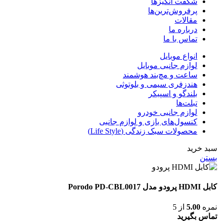
شگفت انگیزها
پرفروش‌ترین‌ها
مقالات
درباره ما
تماس با ما
انواع موبایل
لوازم جانبی موبایل
ساعت و مچ‌بند هوشمند
هندزفری سیمی و بلوتوثی
بلندگو و اسپیکر
تبلت‌ها
لوازم جانبی خودرو
کنسول‌های بازی و لوازم جانبی
محصولات سبک زندگی (Life Style)
سبد خرید
بستن
کابل HDMI پرودو مدل Porodo PD-CBL0017
نمره
5.00
از 5
تماس بگیرید