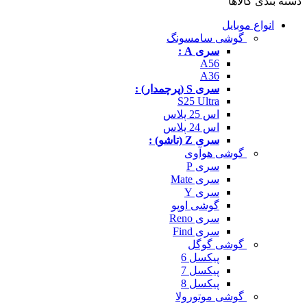
دسته بندی کالاها
انواع موبایل
گوشی سامسونگ
سری A :
A56
A36
سری S (پرچمدار) :
S25 Ultra
اس 25 پلاس
اس 24 پلاس
سری Z (تاشو) :
گوشی هوآوی
سری P
سری Mate
سری Y
گوشی اوپو
سری Reno
سری Find
گوشی گوگل
پیکسل 6
پیکسل 7
پیکسل 8
گوشی موتورولا