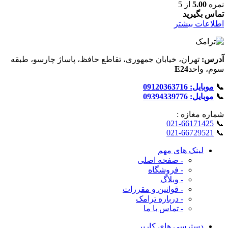
نمره
5.00
از 5
تماس بگیرید
اطلاعات بیشتر
آدرس:
تهران، خیابان جمهوری، تقاطع حافظ، پاساژ چارسو، طبقه
سوم، واحد
E24
📞
موبایل: 09120363716
📞
موبایل: 09394339776
شماره‌ مغازه :
021-66171425
📞
021-66729521
📞
لینک های مهم
- صفحه اصلی
- فروشگاه
- وبلاگ
- قوانین و مقررات
- درباره ترامک
- تماس با ما
دسترسی های کاربر