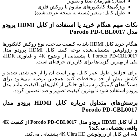
انتقال: هم‌زمان صدا و تصویر
ویژگی‌ها: کانکتورهای مقاوم با روکش فلزی
طول کابل: متغیر (بسته به نسخه عرضه‌شده)
نکات مهم هنگام خرید یا استفاده از کابل HDMI پرودو
مدل Porodo PD-CBL0017
هنگام خرید کابل HDMI باید به کیفیت ساخت، نوع روکش کانکتورها
و رزولوشن پشتیبانی‌شده توجه کنید. کابل HDMI پرودو مدل
Porodo PD-CBL0017 با پشتیبانی از وضوح 4K و فناوری HDR،
یکی از بهترین گزینه‌ها برای کاربران حرفه‌ای است.
برای افزایش طول عمر کابل، بهتر است آن را از خم شدن شدید و
کشش بیش از حد محافظت کنید. همچنین توصیه می‌شود برای
دستگاه‌های گیمینگ و سینمای خانگی از کابل‌های باکیفیت مانند مدل
پرودو استفاده شود تا بهترین کیفیت تصویر و صدا تضمین گردد.
پرسش‌های متداول درباره کابل HDMI پرودو مدل
Porodo PD-CBL0017
1. آیا کابل HDMI پرودو مدل Porodo PD-CBL0017 از کیفیت 4K
واقعی پشتیبانی می‌کند؟
بله، این کابل از رزولوشن 4K Ultra HD پشتیبانی می‌کند.