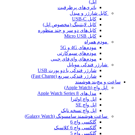
اپل)
باتری‌های پرظرفیت
کابل شارژر و مبدل
کابل USB-C
کابل لایتنینگ (مخصوص اپل)
کابل‌های دو سر و چند منظوره
کابل Micro USB
مودم همراه
مودم‌های 4G و 5G
مودم‌های سیم‌کارتی
مودم‌های وای‌فای جیبی
شارژر فندکی موبایل
شارژر فندکی با دو پورت USB
شارژر فندکی سریع (Fast Charge)
ساعت و مچ‌بند هوشمند
اپل واچ (Apple Watch)
مدل‌های Apple Watch Series 8
اپل واچ اولترا
اپل واچ SE
اپل واچ نسخه نایک
ساعت هوشمند سامسونگ (Galaxy Watch)
گلکسی واچ 6
گلکسی واچ 6 کلاسیک
گلکسی واچ 5