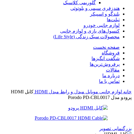
گلوریمی کلاسیک
هندزفری سیمی و بلوتوثی
بلندگو و اسپیکر
تبلت‌ها
لوازم جانبی خودرو
کنسول‌های بازی و لوازم جانبی
محصولات سبک زندگی (Life Style)
صفحه نخست
فروشگاه
شگفت انگیزها
پرفروش‌ترین‌ها
مقالات
درباره ما
تماس با ما
خانه
لوازم جانبی موبایل
مبدل و رابط
مبدل HDMI
کابل HDMI
پرودو مدل Porodo PD-CBL0017
بزرگنمایی تصویر