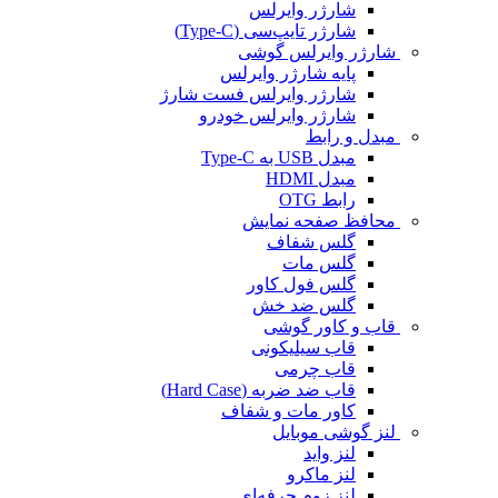
شارژر وایرلس
شارژر تایپ‌سی (Type-C)
شارژر وایرلس گوشی
پایه شارژر وایرلس
شارژر وایرلس فست شارژ
شارژر وایرلس خودرو
مبدل و رابط
مبدل USB به Type-C
مبدل HDMI
رابط OTG
محافظ صفحه نمایش
گلس شفاف
گلس مات
گلس فول کاور
گلس ضد خش
قاب و کاور گوشی
قاب سیلیکونی
قاب چرمی
قاب ضد ضربه (Hard Case)
کاور مات و شفاف
لنز گوشی موبایل
لنز واید
لنز ماکرو
لنز زوم حرفه‌ای