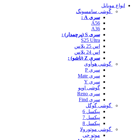
انواع موبایل
گوشی سامسونگ
سری A :
A56
A36
سری S (پرچمدار) :
S25 Ultra
اس 25 پلاس
اس 24 پلاس
سری Z (تاشو) :
گوشی هوآوی
سری P
سری Mate
سری Y
گوشی اوپو
سری Reno
سری Find
گوشی گوگل
پیکسل 6
پیکسل 7
پیکسل 8
گوشی موتورولا
موتو جی