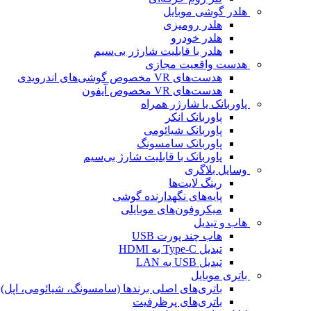
هلدر گوشی موبایل
هلدر رومیزی
هلدر خودرو
هلدر با قابلیت شارژر بی‌سیم
هدست واقعیت مجازی
هدست‌های VR مخصوص گوشی‌های اندرویدی
هدست‌های VR مخصوص آیفون
پاوربانک یا شارژر همراه
پاوربانک انکر
پاوربانک شیائومی
پاوربانک سامسونگ
پاوربانک با قابلیت شارژ بی‌سیم
وسایل بلاگری
رینگ لایت‌ها
پایه‌های نگهدارنده گوشی
میکروفون‌های موبایلی
هاب و تبدیل
هاب چند پورت USB
تبدیل Type-C به HDMI
تبدیل USB به LAN
باتری موبایل
باتری‌های اصلی برندها (سامسونگ، شیائومی، اپل)
باتری‌های پرظرفیت