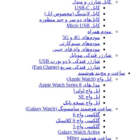
کابل شارژر و مبدل
کابل USB-C
کابل لایتنینگ (مخصوص اپل)
کابل‌های دو سر و چند منظوره
کابل Micro USB
مودم همراه
مودم‌های 4G و 5G
مودم‌های سیم‌کارتی
مودم‌های وای‌فای جیبی
شارژر فندکی موبایل
شارژر فندکی با دو پورت USB
شارژر فندکی سریع (Fast Charge)
ساعت و مچ‌بند هوشمند
اپل واچ (Apple Watch)
مدل‌های Apple Watch Series 8
اپل واچ اولترا
اپل واچ SE
اپل واچ نسخه نایک
ساعت هوشمند سامسونگ (Galaxy Watch)
گلکسی واچ 6
گلکسی واچ 6 کلاسیک
گلکسی واچ 5
Galaxy Watch Active
ساعت هوشمند Mibro