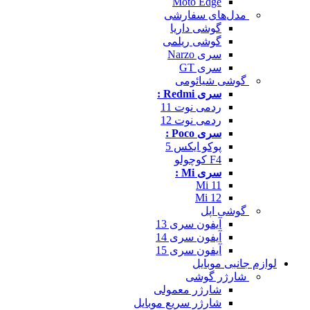
Moto Edge
مدل‌های سفارشی
گوشی داریا
گوشی ریلمی
سری Narzo
سری GT
گوشی شیائومی
سری Redmi :
ردمی نوت 11
ردمی نوت 12
سری Poco :
پوکو ایکس 5
F4 کوچولو
سری Mi :
Mi 11
Mi 12
گوشی اپل
آیفون سری 13
آیفون سری 14
آیفون سری 15
لوازم جانبی موبایل
شارژر گوشی
شارژر معمولی
شارژر سریع موبایل