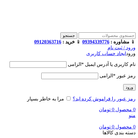
فروشگاه ترامک : وارد کننده و تامین کننده محصولات اورجینال و اصل 
جستجو
📱
مشاوره :
09394339776
📱
خرید :
09120363716
ورود / ثبت نام
ورود
ایجاد حساب کاربری
نام کاربری یا آدرس ایمیل
*
الزامی
رمز عبور
*
الزامی
ورود
رمز عبور را فراموش کرده اید؟
مرا به خاطر بسپار
0
محصول
0
تومان
منو
0
محصول
0
تومان
دسته بندی کالاها