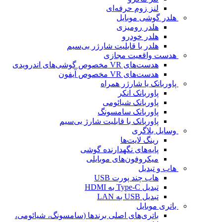
لنز زوم حرفه‌ای
هلدر گوشی موبایل
هلدر رومیزی
هلدر خودرو
هلدر با قابلیت شارژر بی‌سیم
هدست واقعیت مجازی
هدست‌های VR مخصوص گوشی‌های اندرویدی
هدست‌های VR مخصوص آیفون
پاوربانک یا شارژر همراه
پاوربانک انکر
پاوربانک شیائومی
پاوربانک سامسونگ
پاوربانک با قابلیت شارژ بی‌سیم
وسایل بلاگری
رینگ لایت‌ها
پایه‌های نگهدارنده گوشی
میکروفون‌های موبایلی
هاب و تبدیل
هاب چند پورت USB
تبدیل Type-C به HDMI
تبدیل USB به LAN
باتری موبایل
باتری‌های اصلی برندها (سامسونگ، شیائومی،