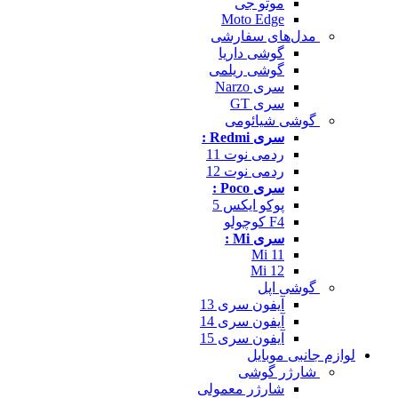
موتو جی
Moto Edge
مدل‌های سفارشی
گوشی داریا
گوشی ریلمی
سری Narzo
سری GT
گوشی شیائومی
سری Redmi :
ردمی نوت 11
ردمی نوت 12
سری Poco :
پوکو ایکس 5
F4 کوچولو
سری Mi :
Mi 11
Mi 12
گوشی اپل
آیفون سری 13
آیفون سری 14
آیفون سری 15
لوازم جانبی موبایل
شارژر گوشی
شارژر معمولی