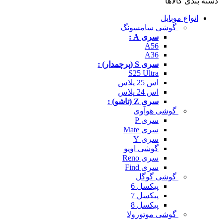
دسته بندی کالاها
انواع موبایل
گوشی سامسونگ
سری A :
A56
A36
سری S (پرچمدار) :
S25 Ultra
اس 25 پلاس
اس 24 پلاس
سری Z (تاشو) :
گوشی هوآوی
سری P
سری Mate
سری Y
گوشی اوپو
سری Reno
سری Find
گوشی گوگل
پیکسل 6
پیکسل 7
پیکسل 8
گوشی موتورولا