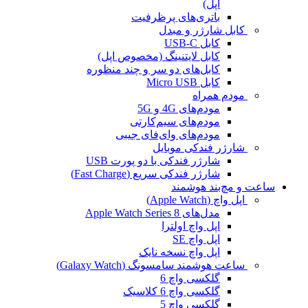
اپل)
باتری‌های پرظرفیت
کابل شارژر و مبدل
کابل USB-C
کابل لایتنینگ (مخصوص اپل)
کابل‌های دو سر و چند منظوره
کابل Micro USB
مودم همراه
مودم‌های 4G و 5G
مودم‌های سیم‌کارتی
مودم‌های وای‌فای جیبی
شارژر فندکی موبایل
شارژر فندکی با دو پورت USB
شارژر فندکی سریع (Fast Charge)
ساعت و مچ‌بند هوشمند
اپل واچ (Apple Watch)
مدل‌های Apple Watch Series 8
اپل واچ اولترا
اپل واچ SE
اپل واچ نسخه نایک
ساعت هوشمند سامسونگ (Galaxy Watch)
گلکسی واچ 6
گلکسی واچ 6 کلاسیک
گلکسی واچ 5