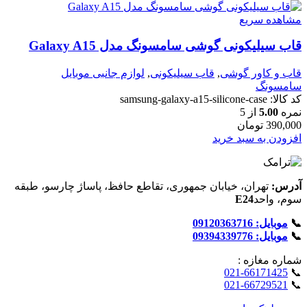
مشاهده سریع
قاب سیلیکونی گوشی سامسونگ مدل Galaxy A15
قاب و کاور گوشی
,
قاب سیلیکونی
,
لوازم جانبی موبایل
سامسونگ
کد کالا:
samsung-galaxy-a15-silicone-case
نمره
5.00
از 5
390,000
تومان
افزودن به سبد خرید
آدرس:
تهران، خیابان جمهوری، تقاطع حافظ، پاساژ چارسو، طبقه
سوم، واحد
E24
📞
موبایل: 09120363716
📞
موبایل: 09394339776
شماره‌ مغازه :
021-66171425
📞
021-66729521
📞