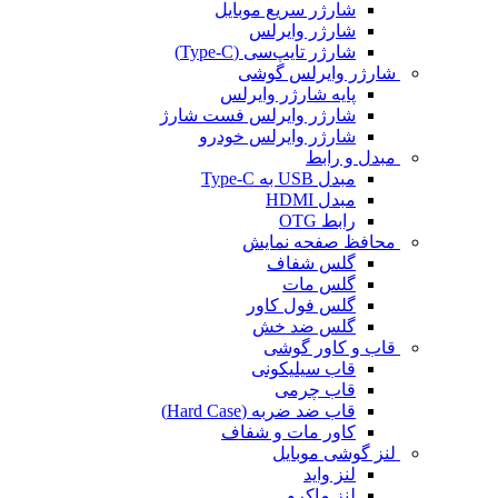
شارژر سریع موبایل
شارژر وایرلس
شارژر تایپ‌سی (Type-C)
شارژر وایرلس گوشی
پایه شارژر وایرلس
شارژر وایرلس فست شارژ
شارژر وایرلس خودرو
مبدل و رابط
مبدل USB به Type-C
مبدل HDMI
رابط OTG
محافظ صفحه نمایش
گلس شفاف
گلس مات
گلس فول کاور
گلس ضد خش
قاب و کاور گوشی
قاب سیلیکونی
قاب چرمی
قاب ضد ضربه (Hard Case)
کاور مات و شفاف
لنز گوشی موبایل
لنز واید
لنز ماکرو