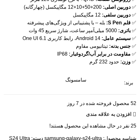
✅
دوربین اصلی:
200+50+10+12 مگاپیکسل (چهارگانه)
✅
دوربین سلفی:
12 مگاپیکسل
✅
قلم S Pen:
بله – با پشتیبانی از ویژگی‌های پیشرفته
✅
باتری:
5000 میلی‌آمپر ساعت، شارژ سریع 45 وات
✅
سیستم عامل:
Android 14، رابط کاربری One UI 6.1
✅
جنس بدنه:
تیتانیومی مقاوم
✅
مقاومت در برابر آب/گردوغبار:
IP68
✅
وزن:
حدود 232 گرم
سامسونگ
برند:
52
محصول فروخته شده در 7 روز
افزودن به علاقه مندی
25
نفر در حال مشاهده این محصول هستند!
شناسه محصول:
samsung-galaxy-s24-ultra
دسته:
S24 Ultra