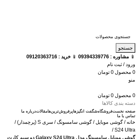
فروشگاه ترامک : وارد کننده و تامین کننده محصولات اورجینال و
اصل لوازم جانبی موبایل در ایران
📱
مشاوره :
09394339776
📱
خرید :
09120363716
جستجو
📱
مشاوره :
09394339776
📱
خرید :
09120363716
ورود / ثبت نام
0
محصول
0
تومان
منو
0
محصول
0
تومان
دسته بندی کالاها
صفحه نخست
فروشگاه
شگفت انگیزها
پرفروش‌ترین‌ها
مقالات
درباره ما
تماس با ما
خانه
گوشی موبایل
گوشی سامسونگ
سری S (پرچمدار)
S24 Ultra
گوشی موبایل سامسونگ مدل Galaxy S24 Ultra دو سیم کارت