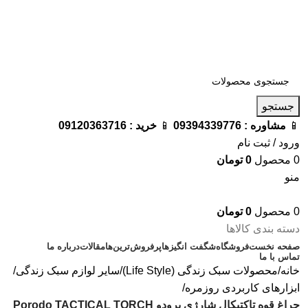
فروشگاه ترامک : وارد کننده و تامین کننده محصولات اورجینال و
اصل لوازم جانبی موبایل در ایران
📱
مشاوره :
09394339776
📱
خرید :
09120363716
جستجو
📱
مشاوره :
09394339776
📱
خرید :
09120363716
ورود / ثبت نام
0
محصول
0
تومان
منو
0
محصول
0
تومان
دسته بندی کالاها
صفحه نخست
فروشگاه
شگفت انگیزها
پرفروش‌ترین‌ها
مقالات
درباره ما
تماس با ما
خانه
محصولات سبک زندگی (Life Style)
سایر لوازم سبک زندگی
ابزارهای کاربردی روزمره
چراغ قوه تاکتیکال شارژی پرودو Porodo TACTICAL TORCH