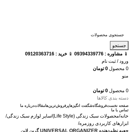
فروشگاه ترامک : وارد کننده و تامین کننده محصولات اورجینال و
اصل لوازم جانبی موبایل در ایران
📱
مشاوره :
09394339776
📱
خرید :
09120363716
جستجو
📱
مشاوره :
09394339776
📱
خرید :
09120363716
ورود / ثبت نام
0
محصول
0
تومان
منو
0
محصول
0
تومان
دسته بندی کالاها
صفحه نخست
فروشگاه
شگفت انگیزها
پرفروش‌ترین‌ها
مقالات
درباره ما
تماس با ما
خانه
محصولات سبک زندگی (Life Style)
سایر لوازم سبک زندگی
ابزارهای کاربردی روزمره
جعبه نظم‌دهنده UNIVERSAL ORGANIZER گرین لاین