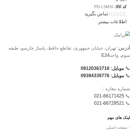
کد کالا:
PD-LSMSI
تماس بگیرید
اطلاعات بیشتر
آدرس:
تهران، خیابان جمهوری، تقاطع حافظ، پاساژ چارسو، طبقه
سوم، واحد
E24
📞
موبایل: 09120363716
📞
موبایل: 09394339776
شماره‌ مغازه :
021-66171425
📞
021-66729521
📞
لینک های مهم
- صفحه اصلی