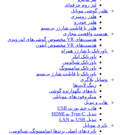
لنز زوم حرفه‌ای
هلدر گوشی موبایل
هلدر رومیزی
هلدر خودرو
هلدر با قابلیت شارژر بی‌سیم
هدست واقعیت مجازی
هدست‌های VR مخصوص گوشی‌های اندرویدی
هدست‌های VR مخصوص آیفون
پاوربانک یا شارژر همراه
پاوربانک انکر
پاوربانک شیائومی
پاوربانک سامسونگ
پاوربانک با قابلیت شارژ بی‌سیم
وسایل بلاگری
رینگ لایت‌ها
پایه‌های نگهدارنده گوشی
میکروفون‌های موبایلی
هاب و تبدیل
هاب چند پورت USB
تبدیل Type-C به HDMI
تبدیل USB به LAN
باتری موبایل
باتری‌های اصلی برندها (سامسونگ، شیائومی،