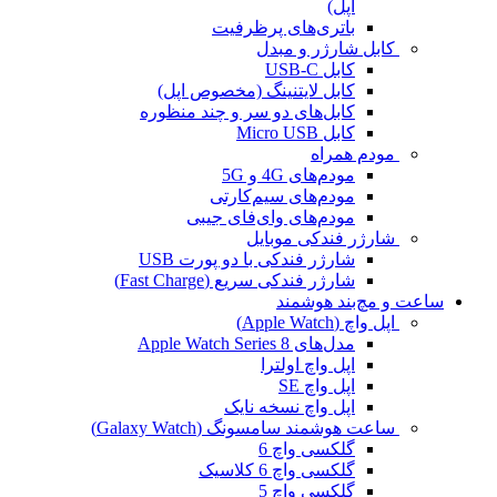
اپل)
باتری‌های پرظرفیت
کابل شارژر و مبدل
کابل USB-C
کابل لایتنینگ (مخصوص اپل)
کابل‌های دو سر و چند منظوره
کابل Micro USB
مودم همراه
مودم‌های 4G و 5G
مودم‌های سیم‌کارتی
مودم‌های وای‌فای جیبی
شارژر فندکی موبایل
شارژر فندکی با دو پورت USB
شارژر فندکی سریع (Fast Charge)
ساعت و مچ‌بند هوشمند
اپل واچ (Apple Watch)
مدل‌های Apple Watch Series 8
اپل واچ اولترا
اپل واچ SE
اپل واچ نسخه نایک
ساعت هوشمند سامسونگ (Galaxy Watch)
گلکسی واچ 6
گلکسی واچ 6 کلاسیک
گلکسی واچ 5