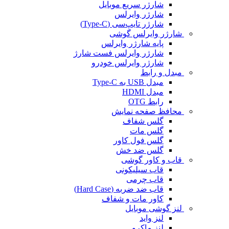
شارژر سریع موبایل
شارژر وایرلس
شارژر تایپ‌سی (Type-C)
شارژر وایرلس گوشی
پایه شارژر وایرلس
شارژر وایرلس فست شارژ
شارژر وایرلس خودرو
مبدل و رابط
مبدل USB به Type-C
مبدل HDMI
رابط OTG
محافظ صفحه نمایش
گلس شفاف
گلس مات
گلس فول کاور
گلس ضد خش
قاب و کاور گوشی
قاب سیلیکونی
قاب چرمی
قاب ضد ضربه (Hard Case)
کاور مات و شفاف
لنز گوشی موبایل
لنز واید
لنز ماکرو