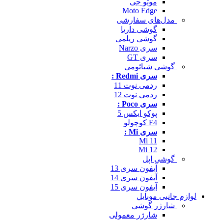
موتو جی
Moto Edge
مدل‌های سفارشی
گوشی داریا
گوشی ریلمی
سری Narzo
سری GT
گوشی شیائومی
سری Redmi :
ردمی نوت 11
ردمی نوت 12
سری Poco :
پوکو ایکس 5
F4 کوچولو
سری Mi :
Mi 11
Mi 12
گوشی اپل
آیفون سری 13
آیفون سری 14
آیفون سری 15
لوازم جانبی موبایل
شارژر گوشی
شارژر معمولی