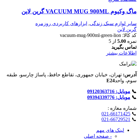
ماگ وکیوم VACUUM MUG 900ML گرین لاین
سایر لوازم سبک زندگی
,
ابزارهای کاربردی روزمره
گرین لاین
کد کالا:
vacuum-mug-900ml-green-lion
نمره
5.00
از 5
تماس بگیرید
اطلاعات بیشتر
آدرس:
تهران، خیابان جمهوری، تقاطع حافظ، پاساژ چارسو، طبقه
سوم، واحد
E24
📞
موبایل: 09120363716
📞
موبایل: 09394339776
شماره‌ مغازه :
021-66171425
📞
021-66729521
📞
لینک های مهم
- صفحه اصلی