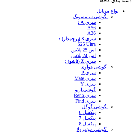
دسته بندی کالاها
انواع موبایل
گوشی سامسونگ
سری A :
A56
A36
سری S (پرچمدار) :
S25 Ultra
اس 25 پلاس
اس 24 پلاس
سری Z (تاشو) :
گوشی هوآوی
سری P
سری Mate
سری Y
گوشی اوپو
سری Reno
سری Find
گوشی گوگل
پیکسل 6
پیکسل 7
پیکسل 8
گوشی موتورولا