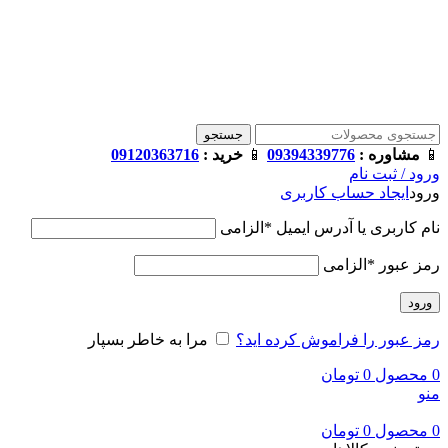
فروشگاه ترامک : وارد کننده و تامین کننده محصولات اورجینال و
اصل لوازم جانبی موبایل در ایران
📱
مشاوره :
09394339776
📱
خرید :
09120363716
جستجو
📱
مشاوره :
09394339776
📱
خرید :
09120363716
ورود / ثبت نام
ورود
ایجاد حساب کاربری
نام کاربری یا آدرس ایمیل
*
الزامی
رمز عبور
*
الزامی
ورود
رمز عبور را فراموش کرده اید؟
مرا به خاطر بسپار
0
محصول
0
تومان
منو
0
محصول
0
تومان