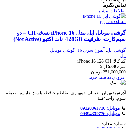
تماس بگیرید
اطلاعات بیشتر
مشاهده سریع
گوشی موبایل اپل مدل iPhone 16 نسخه CH – دو
سیم‌کارت، ظرفیت 128GB، نات اکتیو (Not Active)
گوشی اپل
,
آیفون سری 16
,
گوشی موبایل
اپل
کد کالا:
iPhone 16 128 CH
نمره
5.00
از 5
251,000,000
تومان
افزودن به سبد خرید
آدرس:
تهران، خیابان جمهوری، تقاطع حافظ، پاساژ چارسو، طبقه
سوم، واحد
E24
📞
موبایل: 09120363716
📞
موبایل: 09394339776
شماره‌ مغازه :