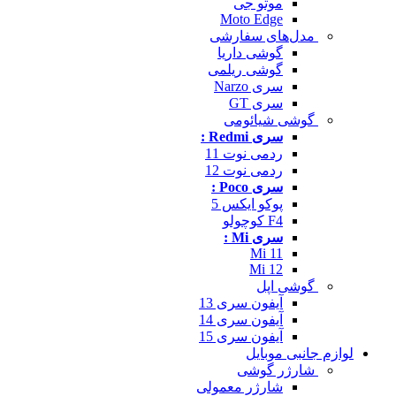
موتو جی
Moto Edge
مدل‌های سفارشی
گوشی داریا
گوشی ریلمی
سری Narzo
سری GT
گوشی شیائومی
سری Redmi :
ردمی نوت 11
ردمی نوت 12
سری Poco :
پوکو ایکس 5
F4 کوچولو
سری Mi :
Mi 11
Mi 12
گوشی اپل
آیفون سری 13
آیفون سری 14
آیفون سری 15
لوازم جانبی موبایل
شارژر گوشی
شارژر معمولی