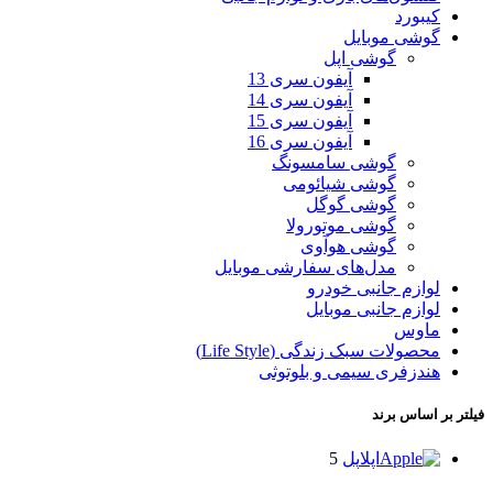
کیبورد
گوشی موبایل
گوشی اپل
آیفون سری 13
آیفون سری 14
آیفون سری 15
آیفون سری 16
گوشی سامسونگ
گوشی شیائومی
گوشی گوگل
گوشی موتورولا
گوشی هوآوی
مدل‌های سفارشی موبایل
لوازم جانبی خودرو
لوازم جانبی موبایل
ماوس
محصولات سبک زندگی (Life Style)
هندزفری سیمی و بلوتوثی
فیلتر بر اساس برند
اپل
اپل
5