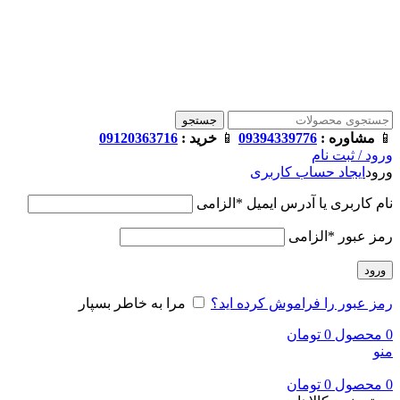
فروشگاه ترامک : وارد کننده و تامین کننده محصولات اورجینال و
اصل لوازم جانبی موبایل در ایران
📱
مشاوره :
09394339776
📱
خرید :
09120363716
جستجو
📱
مشاوره :
09394339776
📱
خرید :
09120363716
ورود / ثبت نام
ورود
ایجاد حساب کاربری
نام کاربری یا آدرس ایمیل
*
الزامی
رمز عبور
*
الزامی
ورود
رمز عبور را فراموش کرده اید؟
مرا به خاطر بسپار
0
محصول
0
تومان
منو
0
محصول
0
تومان