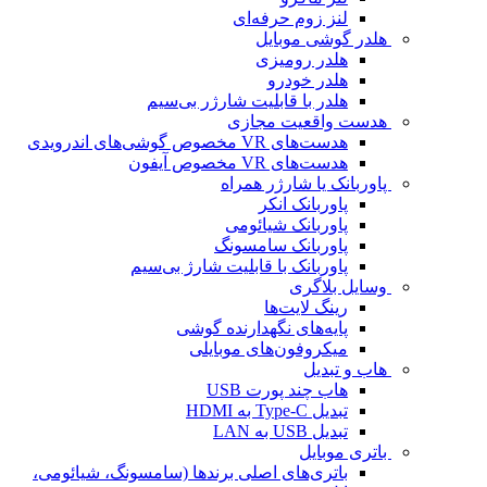
لنز زوم حرفه‌ای
هلدر گوشی موبایل
هلدر رومیزی
هلدر خودرو
هلدر با قابلیت شارژر بی‌سیم
هدست واقعیت مجازی
هدست‌های VR مخصوص گوشی‌های اندرویدی
هدست‌های VR مخصوص آیفون
پاوربانک یا شارژر همراه
پاوربانک انکر
پاوربانک شیائومی
پاوربانک سامسونگ
پاوربانک با قابلیت شارژ بی‌سیم
وسایل بلاگری
رینگ لایت‌ها
پایه‌های نگهدارنده گوشی
میکروفون‌های موبایلی
هاب و تبدیل
هاب چند پورت USB
تبدیل Type-C به HDMI
تبدیل USB به LAN
باتری موبایل
باتری‌های اصلی برندها (سامسونگ، شیائومی،