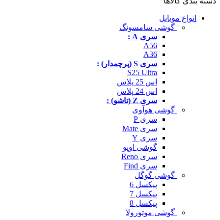
دسته بندی کالاها
انواع موبایل
گوشی سامسونگ
سری A :
A56
A36
سری S (پرچمدار) :
S25 Ultra
اس 25 پلاس
اس 24 پلاس
سری Z (تاشو) :
گوشی هوآوی
سری P
سری Mate
سری Y
گوشی اوپو
سری Reno
سری Find
گوشی گوگل
پیکسل 6
پیکسل 7
پیکسل 8
گوشی موتورولا