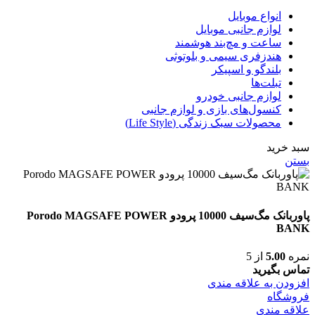
انواع موبایل
لوازم جانبی موبایل
ساعت و مچ‌بند هوشمند
هندزفری سیمی و بلوتوثی
بلندگو و اسپیکر
تبلت‌ها
لوازم جانبی خودرو
کنسول‌های بازی و لوازم جانبی
محصولات سبک زندگی (Life Style)
سبد خرید
بستن
پاوربانک مگ‌سیف 10000 پرودو Porodo MAGSAFE POWER
BANK
نمره
5.00
از 5
تماس بگیرید
افزودن به علاقه مندی
فروشگاه
علاقه مندی