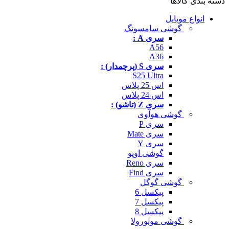
دسته بندی کالاها
انواع موبایل
گوشی سامسونگ
سری A :
A56
A36
سری S (پرچمدار) :
S25 Ultra
اس 25 پلاس
اس 24 پلاس
سری Z (تاشو) :
گوشی هوآوی
سری P
سری Mate
سری Y
گوشی اوپو
سری Reno
سری Find
گوشی گوگل
پیکسل 6
پیکسل 7
پیکسل 8
گوشی موتورولا