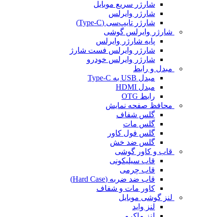
شارژر سریع موبایل
شارژر وایرلس
شارژر تایپ‌سی (Type-C)
شارژر وایرلس گوشی
پایه شارژر وایرلس
شارژر وایرلس فست شارژ
شارژر وایرلس خودرو
مبدل و رابط
مبدل USB به Type-C
مبدل HDMI
رابط OTG
محافظ صفحه نمایش
گلس شفاف
گلس مات
گلس فول کاور
گلس ضد خش
قاب و کاور گوشی
قاب سیلیکونی
قاب چرمی
قاب ضد ضربه (Hard Case)
کاور مات و شفاف
لنز گوشی موبایل
لنز واید
لنز ماکرو