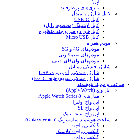
اپل)
باتری‌های پرظرفیت
کابل شارژر و مبدل
کابل USB-C
کابل لایتنینگ (مخصوص اپل)
کابل‌های دو سر و چند منظوره
کابل Micro USB
مودم همراه
مودم‌های 4G و 5G
مودم‌های سیم‌کارتی
مودم‌های وای‌فای جیبی
شارژر فندکی موبایل
شارژر فندکی با دو پورت USB
شارژر فندکی سریع (Fast Charge)
ساعت و مچ‌بند هوشمند
اپل واچ (Apple Watch)
مدل‌های Apple Watch Series 8
اپل واچ اولترا
اپل واچ SE
اپل واچ نسخه نایک
ساعت هوشمند سامسونگ (Galaxy Watch)
گلکسی واچ 6
گلکسی واچ 6 کلاسیک
گلکسی واچ 5