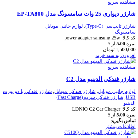
مشاهده سریع
شارژر دیواری 25 وات سامسونگ مدل EP-TA800
شارژر تایپ‌سی (Type-C)
,
لوازم جانبی موبایل
سامسونگ
کد کالا:
power adapter samsung 25w
نمره
5.00
از 5
1,500,000
تومان
افزودن به سبد خرید
مشاهده سریع
شارژر فندکی الدینیو مدل C2
لوازم جانبی موبایل
,
شارژر فندکی موبایل
,
شارژر فندکی با دو پورت
USB
,
شارژر فندکی سریع (Fast Charge)
الدینیو
کد کالا:
LDNIO C2 Car Charger
نمره
5.00
از 5
تماس بگیرید
اطلاعات بیشتر