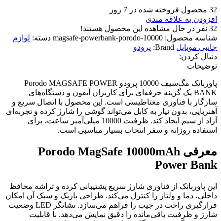
32
محصول فروخته شده در 7 روز
افزودن به علاقه مندی
32
نفر در حال مشاهده این محصول هستند!
شناسه محصول:
10000-magsafe-powerbank-porodo
دسته:
لوازم
جانبی موبایل
Brand:
پرودو
دنبال کردن:
توضیحات
پاوربانک مگ‌سیف 10000 پرودو Porodo MAGSAFE POWER
BANK یک گزینه حرفه‌ای برای کاربران آیفون و دستگاه‌های
سازگار با فناوری مغناطیسی است. این محصول با اتصال سریع و
آهنربایی، بدون نیاز به کابل می‌تواند گوشی را شارژ کرده و تجربه‌ای
آزاد از سیم ایجاد کند. ظرفیت 10000 میلی‌آمپر ساعت، برای
استفاده روزانه و سفر انتخاب بسیار مناسبی است.
معرفی Porodo MagSafe 10000mAh
Power Bank
این پاوربانک از فناوری شارژ سریع پشتیبانی کرده و تراشه محافظ
داخلی، دما و ولتاژ را کنترل می‌کند. طراحی باریک و سبک آن امکان
قرارگیری راحت در جیب را فراهم می‌سازد. نشانگر LED وضعیت
شارژ و ظرفیت باقی‌مانده را دقیق نمایش می‌دهد. با قابلیت