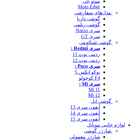
موتو جی
Moto Edge
مدل‌های سفارشی
گوشی داریا
گوشی ریلمی
سری Narzo
سری GT
گوشی شیائومی
سری Redmi :
ردمی نوت 11
ردمی نوت 12
سری Poco :
پوکو ایکس 5
F4 کوچولو
سری Mi :
Mi 11
Mi 12
گوشی اپل
آیفون سری 13
آیفون سری 14
آیفون سری 15
لوازم جانبی موبایل
شارژر گوشی
شارژر معمولی