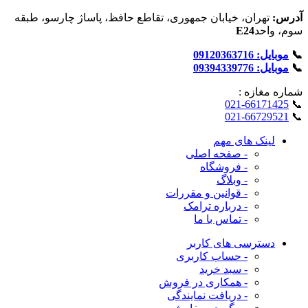
آدرس:
تهران، خیابان جمهوری، تقاطع حافظ، پاساژ چارسو، طبقه
سوم، واحد
E24
📞
موبایل: 09120363716
📞
موبایل: 09394339776
شماره‌ مغازه :
021-66171425
📞
021-66729521
📞
لینک های مهم
- صفحه اصلی
- فروشگاه
- وبلاگ
- قوانین و مقررات
- درباره ترامک
- تماس با ما
دسترسی های کاربر
- حساب کاربری
- سبد خرید
- همکاری در فروش
- دریافت نمایندگی