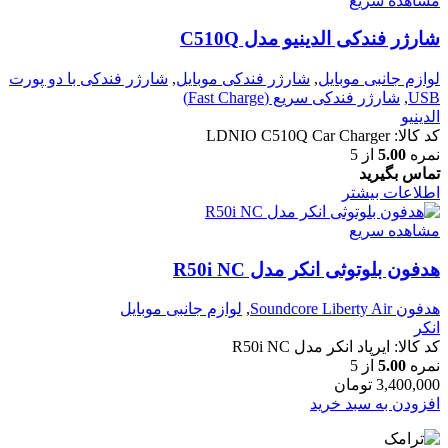
مشاهده سریع
شارژر فندکی الدینیو مدل C510Q
لوازم جانبی موبایل
,
شارژر فندکی موبایل
,
شارژر فندکی با دو پورت
USB
,
شارژر فندکی سریع (Fast Charge)
الدینیو
کد کالا:
LDNIO C510Q Car Charger
نمره
5.00
از 5
تماس بگیرید
اطلاعات بیشتر
مشاهده سریع
هدفون بلوتوثی انکر مدل R50i NC
هدفون‌ Soundcore Liberty Air
,
لوازم جانبی موبایل
انکر
کد کالا:
ایرپاد انکر مدل R50i NC
نمره
5.00
از 5
3,400,000
تومان
افزودن به سبد خرید