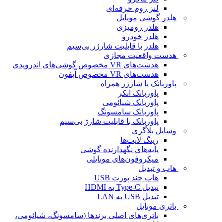
لنز زوم حرفه‌ای
هلدر گوشی موبایل
هلدر رومیزی
هلدر خودرو
هلدر با قابلیت شارژر بی‌سیم
هدست واقعیت مجازی
هدست‌های VR مخصوص گوشی‌های اندرویدی
هدست‌های VR مخصوص آیفون
پاوربانک یا شارژر همراه
پاوربانک انکر
پاوربانک شیائومی
پاوربانک سامسونگ
پاوربانک با قابلیت شارژ بی‌سیم
وسایل بلاگری
رینگ لایت‌ها
پایه‌های نگهدارنده گوشی
میکروفون‌های موبایلی
هاب و تبدیل
هاب چند پورت USB
تبدیل Type-C به HDMI
تبدیل USB به LAN
باتری موبایل
باتری‌های اصلی برندها (سامسونگ، شیائومی،