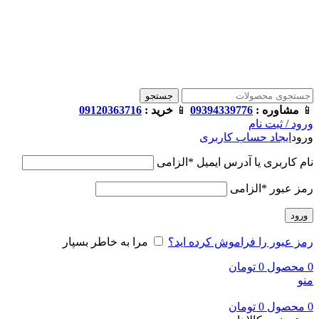
فروشگاه ترامک : وارد کننده و تامین کننده محصولات اورجینال و
اصل لوازم جانبی موبایل در ایران
📱
مشاوره :
09394339776
📱
خرید :
09120363716
جستجو
📱
مشاوره :
09394339776
📱
خرید :
09120363716
ورود / ثبت نام
ورود
ایجاد حساب کاربری
نام کاربری یا آدرس ایمیل
*
الزامی
رمز عبور
*
الزامی
ورود
رمز عبور را فراموش کرده اید؟
مرا به خاطر بسپار
0
محصول
0
تومان
منو
0
محصول
0
تومان