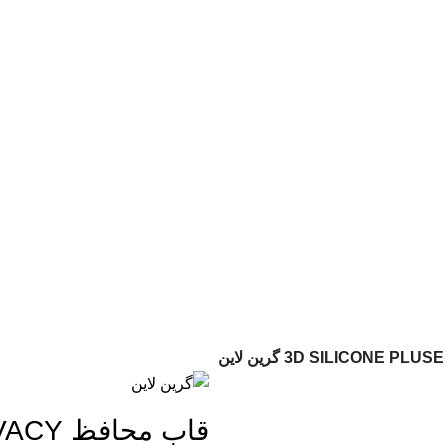
لوازم جانبی موبایل در ایران
📱
مشاوره :
09394339776
📱
خرید :
09120363716