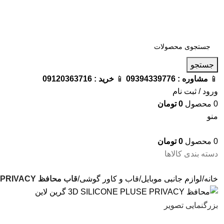
فروشگاه ترامک : وارد کننده و تامین کننده محصولات اورجینال و اصل 
جستجو
📱
مشاوره :
09394339776
📱
خرید :
09120363716
ورود / ثبت نام
0
محصول
0
تومان
منو
0
محصول
0
تومان
دسته بندی کالاها
خانه
لوازم جانبی موبایل
قاب و کاور گوشی
قاب محافظ 3D SILICONE PLUSE PRIVACY گرین لاین
بزرگنمایی تصویر