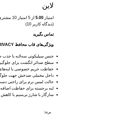
لاین
امتیاز
5.00
از 5 امتیاز
10
مشتری
(دیدگاه کاربر
10
)
تماس بگیرید
ویژگی‌های قاب محافظ 3D SILICONE PLUSE PRIVACY گرین لاین
جنس سیلیکونی سه‌لایه با جذب ض
سطح ضداثر انگشت برای جلوگیری
حفاظت حریم خصوصی با لبه‌های ج
داخل مخملی ضدخش جهت جلوگیر
حالت لمس نرم برای راحتی دست 
لبه برجسته برای حفاظت اضافه ا
سازگار با شارژ بی‌سیم با کاهش ن
برند: