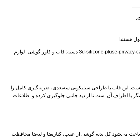
ول هستند!
3d-silicone-pluse-privacy-c
دسته:
قاب و کاور گوشی
,
لوازم
مایشگر گوشی است. این قاب با طراحی سیلیکونی سه‌بعدی، ضربه‌گیری کامل را
 دست می‌شود. علاوه بر محافظت فیزیکی، این قاب دارای فناوری PRIVACY FILM در بخش نمایشگر یا اطراف آن است تا از دید جانبی جلوگیری کرده و اطلاعات
ن قاب از سیلیکون مرغوب با بافت نرم ساخته شده و در برابر ضربه، خط‌وخش و شوک‌های روزمره عملکرد فوق‌العاده دارد. طراحی 3D باعث می‌شود کل بدنه گوشی از عقب، کناره‌ها و لبه‌ها محافظت