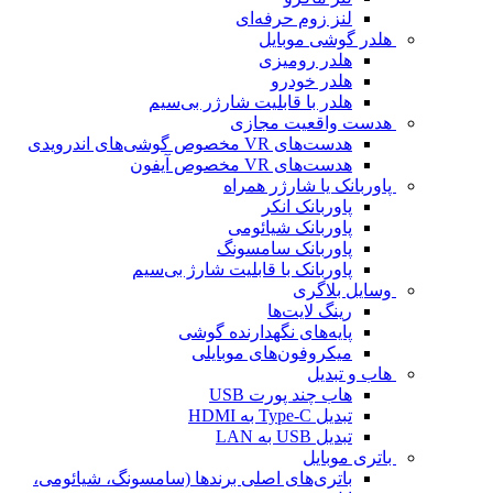
لنز زوم حرفه‌ای
هلدر گوشی موبایل
هلدر رومیزی
هلدر خودرو
هلدر با قابلیت شارژر بی‌سیم
هدست واقعیت مجازی
هدست‌های VR مخصوص گوشی‌های اندرویدی
هدست‌های VR مخصوص آیفون
پاوربانک یا شارژر همراه
پاوربانک انکر
پاوربانک شیائومی
پاوربانک سامسونگ
پاوربانک با قابلیت شارژ بی‌سیم
وسایل بلاگری
رینگ لایت‌ها
پایه‌های نگهدارنده گوشی
میکروفون‌های موبایلی
هاب و تبدیل
هاب چند پورت USB
تبدیل Type-C به HDMI
تبدیل USB به LAN
باتری موبایل
باتری‌های اصلی برندها (سامسونگ، شیائومی،