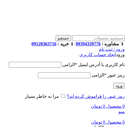
فروشگاه ترامک : وارد کننده و تامین کننده محصولات اورجینال و
اصل لوازم جانبی موبایل در ایران
📱
مشاوره :
09394339776
📱
خرید :
09120363716
جستجو
📱
مشاوره :
09394339776
📱
خرید :
09120363716
ورود / ثبت نام
ورود
ایجاد حساب کاربری
نام کاربری یا آدرس ایمیل
*
الزامی
رمز عبور
*
الزامی
ورود
رمز عبور را فراموش کرده اید؟
مرا به خاطر بسپار
0
محصول
0
تومان
منو
0
محصول
0
تومان