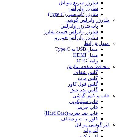
شارژر سریع موبایل
شارژر وایرلس
شارژر تایپ‌سی (Type-C)
شارژر وایرلس گوشی
پایه شارژر وایرلس
شارژر وایرلس فست شارژ
شارژر وایرلس خودرو
مبدل و رابط
مبدل USB به Type-C
مبدل HDMI
رابط OTG
محافظ صفحه نمایش
گلس شفاف
گلس مات
گلس فول کاور
گلس ضد خش
قاب و کاور گوشی
قاب سیلیکونی
قاب چرمی
قاب ضد ضربه (Hard Case)
کاور مات و شفاف
لنز گوشی موبایل
لنز واید
لنز ماکرو