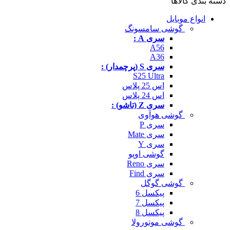
دسته بندی کالاها
انواع موبایل
گوشی سامسونگ
سری A :
A56
A36
سری S (پرچمدار) :
S25 Ultra
اس 25 پلاس
اس 24 پلاس
سری Z (تاشو) :
گوشی هوآوی
سری P
سری Mate
سری Y
گوشی اوپو
سری Reno
سری Find
گوشی گوگل
پیکسل 6
پیکسل 7
پیکسل 8
گوشی موتورولا