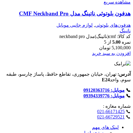
مشاهده سریع
هدفون بلوتوثی ناتینگ مدل CMF Neckband Pro
هدفون‌های بلوتوثی
,
لوازم جانبی موبایل
ناتینگ
کد کالا:
cmf(ناتینگ)مدل neckband pro
نمره
5.00
از 5
5,100,000
تومان
افزودن به سبد خرید
آدرس:
تهران، خیابان جمهوری، تقاطع حافظ، پاساژ چارسو، طبقه
سوم، واحد
E24
📞
موبایل: 09120363716
📞
موبایل: 09394339776
شماره‌ مغازه :
021-66171425
📞
021-66729521
📞
لینک های مهم
- صفحه اصلی