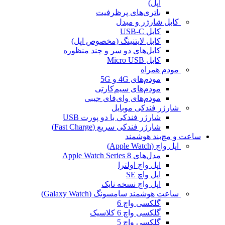
اپل)
باتری‌های پرظرفیت
کابل شارژر و مبدل
کابل USB-C
کابل لایتنینگ (مخصوص اپل)
کابل‌های دو سر و چند منظوره
کابل Micro USB
مودم همراه
مودم‌های 4G و 5G
مودم‌های سیم‌کارتی
مودم‌های وای‌فای جیبی
شارژر فندکی موبایل
شارژر فندکی با دو پورت USB
شارژر فندکی سریع (Fast Charge)
ساعت و مچ‌بند هوشمند
اپل واچ (Apple Watch)
مدل‌های Apple Watch Series 8
اپل واچ اولترا
اپل واچ SE
اپل واچ نسخه نایک
ساعت هوشمند سامسونگ (Galaxy Watch)
گلکسی واچ 6
گلکسی واچ 6 کلاسیک
گلکسی واچ 5