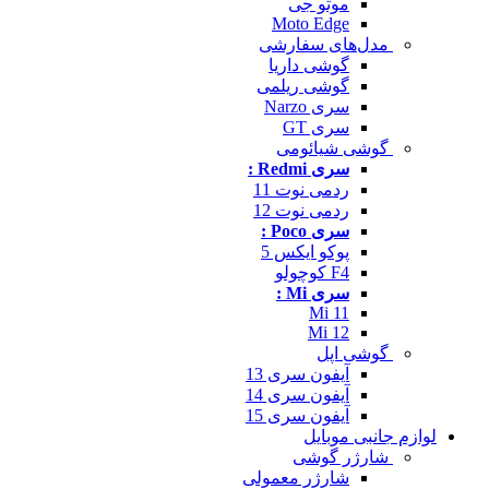
موتو جی
Moto Edge
مدل‌های سفارشی
گوشی داریا
گوشی ریلمی
سری Narzo
سری GT
گوشی شیائومی
سری Redmi :
ردمی نوت 11
ردمی نوت 12
سری Poco :
پوکو ایکس 5
F4 کوچولو
سری Mi :
Mi 11
Mi 12
گوشی اپل
آیفون سری 13
آیفون سری 14
آیفون سری 15
لوازم جانبی موبایل
شارژر گوشی
شارژر معمولی