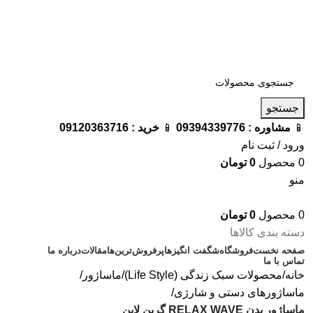
فروشگاه ترامک : وارد کننده و تامین کننده محصولات اورجینال و
اصل لوازم جانبی موبایل در ایران
📱
مشاوره :
09394339776
📱
خرید :
09120363716
جستجو
📱
مشاوره :
09394339776
📱
خرید :
09120363716
ورود / ثبت نام
0
محصول
0
تومان
منو
0
محصول
0
تومان
دسته بندی کالاها
صفحه نخست
فروشگاه
شگفت انگیزها
پرفروش‌ترین‌ها
مقالات
درباره ما
تماس با ما
خانه
محصولات سبک زندگی (Life Style)
ماساژور
ماساژورهای دستی و شارژی
ماساژور بدن RELAX WAVE گرین لاین