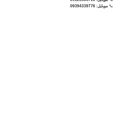
📞
موبایل: 09394339776
شماره‌ مغازه :
021-66171425
📞
021-66729521
📞
لینک های مهم
- صفحه اصلی
- فروشگاه
- وبلاگ
- قوانین و مقررات
- درباره ترامک
- تماس با ما
دسترسی های کاربر