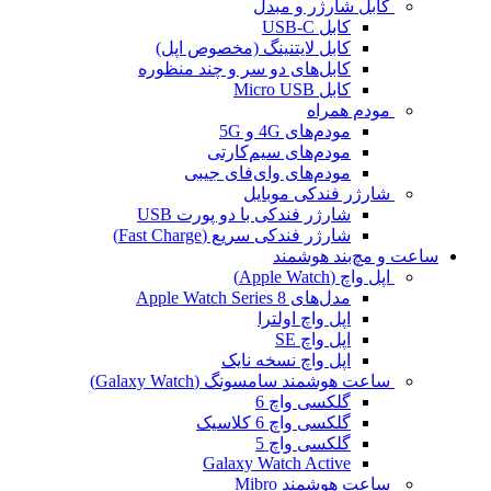
کابل شارژر و مبدل
کابل USB-C
کابل لایتنینگ (مخصوص اپل)
کابل‌های دو سر و چند منظوره
کابل Micro USB
مودم همراه
مودم‌های 4G و 5G
مودم‌های سیم‌کارتی
مودم‌های وای‌فای جیبی
شارژر فندکی موبایل
شارژر فندکی با دو پورت USB
شارژر فندکی سریع (Fast Charge)
ساعت و مچ‌بند هوشمند
اپل واچ (Apple Watch)
مدل‌های Apple Watch Series 8
اپل واچ اولترا
اپل واچ SE
اپل واچ نسخه نایک
ساعت هوشمند سامسونگ (Galaxy Watch)
گلکسی واچ 6
گلکسی واچ 6 کلاسیک
گلکسی واچ 5
Galaxy Watch Active
ساعت هوشمند Mibro