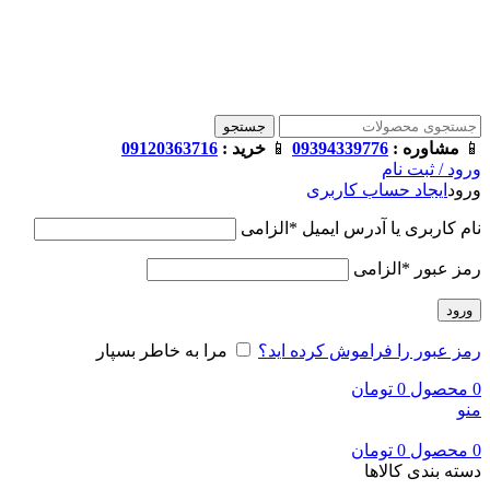
فروشگاه ترامک : وارد کننده و تامین کننده محصولات اورجینال و اصل 
جستجو
📱
مشاوره :
09394339776
📱
خرید :
09120363716
ورود / ثبت نام
ورود
ایجاد حساب کاربری
نام کاربری یا آدرس ایمیل
*
الزامی
رمز عبور
*
الزامی
ورود
رمز عبور را فراموش کرده اید؟
مرا به خاطر بسپار
0
محصول
0
تومان
منو
0
محصول
0
تومان
دسته بندی کالاها