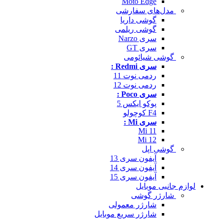
Moto Edge
مدل‌های سفارشی
گوشی داریا
گوشی ریلمی
سری Narzo
سری GT
گوشی شیائومی
سری Redmi :
ردمی نوت 11
ردمی نوت 12
سری Poco :
پوکو ایکس 5
F4 کوچولو
سری Mi :
Mi 11
Mi 12
گوشی اپل
آیفون سری 13
آیفون سری 14
آیفون سری 15
لوازم جانبی موبایل
شارژر گوشی
شارژر معمولی
شارژر سریع موبایل