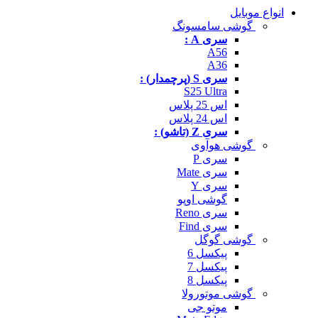
انواع موبایل
گوشی سامسونگ
سری A :
A56
A36
سری S (پرچمدار) :
S25 Ultra
اس 25 پلاس
اس 24 پلاس
سری Z (تاشو) :
گوشی هوآوی
سری P
سری Mate
سری Y
گوشی اوپو
سری Reno
سری Find
گوشی گوگل
پیکسل 6
پیکسل 7
پیکسل 8
گوشی موتورولا
موتو جی