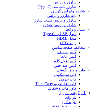
شارژر وایرلس
شارژر تایپ‌سی (Type-C)
شارژر وایرلس گوشی
پایه شارژر وایرلس
شارژر وایرلس فست شارژ
شارژر وایرلس خودرو
مبدل و رابط
مبدل USB به Type-C
مبدل HDMI
رابط OTG
محافظ صفحه نمایش
گلس شفاف
گلس مات
گلس فول کاور
گلس ضد خش
قاب و کاور گوشی
قاب سیلیکونی
قاب چرمی
قاب ضد ضربه (Hard Case)
کاور مات و شفاف
لنز گوشی موبایل
لنز واید
لنز ماکرو
لنز زوم حرفه‌ای