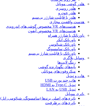
هلدر گوشی موبایل
هلدر رومیزی
هلدر خودرو
هلدر با قابلیت شارژر بی‌سیم
هدست واقعیت مجازی
هدست‌های VR مخصوص گوشی‌های اندرویدی
هدست‌های VR مخصوص آیفون
پاوربانک یا شارژر همراه
پاوربانک انکر
پاوربانک شیائومی
پاوربانک سامسونگ
پاوربانک با قابلیت شارژ بی‌سیم
وسایل بلاگری
رینگ لایت‌ها
پایه‌های نگهدارنده گوشی
میکروفون‌های موبایلی
هاب و تبدیل
هاب چند پورت USB
تبدیل Type-C به HDMI
تبدیل USB به LAN
باتری موبایل
باتری‌های اصلی برندها (سامسونگ، شیائومی، اپل)
باتری‌های پرظرفیت