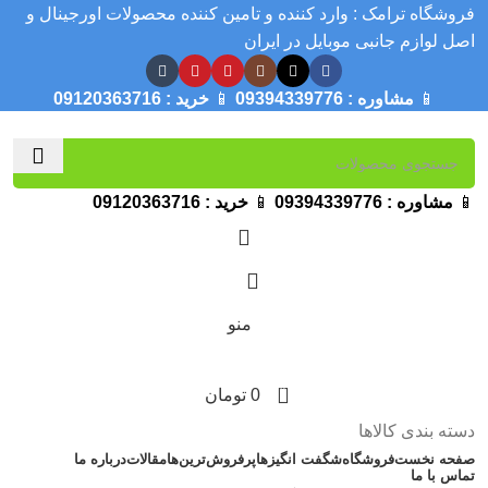
فروشگاه ترامک : وارد کننده و تامین کننده محصولات اورجینال و
اصل لوازم جانبی موبایل در ایران
📱
مشاوره :
09394339776
📱
خرید :
09120363716
📱
مشاوره :
09394339776
📱
خرید :
09120363716
منو
0
0
تومان
دسته بندی کالاها
صفحه نخست
فروشگاه
شگفت انگیزها
پرفروش‌ترین‌ها
مقالات
درباره ما
تماس با ما