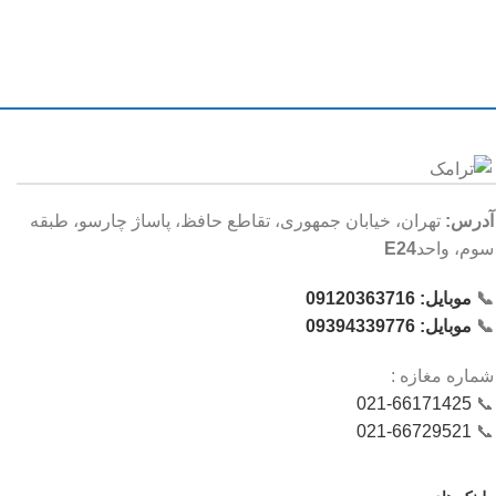
آدرس:
تهران، خیابان جمهوری، تقاطع حافظ، پاساژ چارسو، طبقه
سوم، واحد
E24
📞
موبایل: 09120363716
📞
موبایل: 09394339776
شماره‌ مغازه :
021-66171425
📞
021-66729521
📞