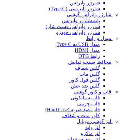
شارژر وایرلس
شارژر تایپ‌سی (Type-C)
شارژر وایرلس گوشی
پایه شارژر وایرلس
شارژر وایرلس فست شارژ
شارژر وایرلس خودرو
مبدل و رابط
مبدل USB به Type-C
مبدل HDMI
رابط OTG
محافظ صفحه نمایش
گلس شفاف
گلس مات
گلس فول کاور
گلس ضد خش
قاب و کاور گوشی
قاب سیلیکونی
قاب چرمی
قاب ضد ضربه (Hard Case)
کاور مات و شفاف
لنز گوشی موبایل
لنز واید
لنز ماکرو
لنز زوم حرفه‌ای