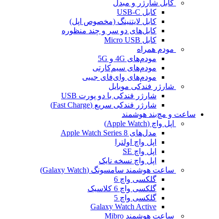
کابل شارژر و مبدل
کابل USB-C
کابل لایتنینگ (مخصوص اپل)
کابل‌های دو سر و چند منظوره
کابل Micro USB
مودم همراه
مودم‌های 4G و 5G
مودم‌های سیم‌کارتی
مودم‌های وای‌فای جیبی
شارژر فندکی موبایل
شارژر فندکی با دو پورت USB
شارژر فندکی سریع (Fast Charge)
ساعت و مچ‌بند هوشمند
اپل واچ (Apple Watch)
مدل‌های Apple Watch Series 8
اپل واچ اولترا
اپل واچ SE
اپل واچ نسخه نایک
ساعت هوشمند سامسونگ (Galaxy Watch)
گلکسی واچ 6
گلکسی واچ 6 کلاسیک
گلکسی واچ 5
Galaxy Watch Active
ساعت هوشمند Mibro