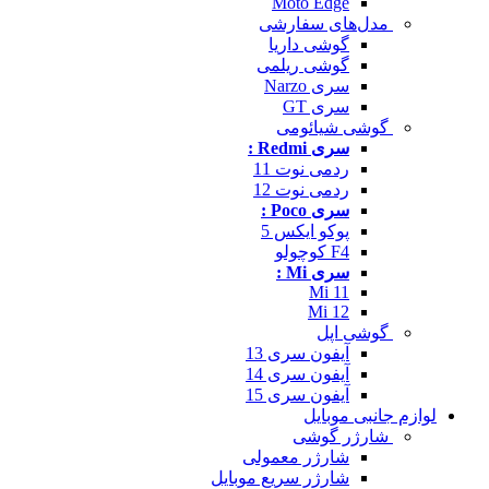
Moto Edge
مدل‌های سفارشی
گوشی داریا
گوشی ریلمی
سری Narzo
سری GT
گوشی شیائومی
سری Redmi :
ردمی نوت 11
ردمی نوت 12
سری Poco :
پوکو ایکس 5
F4 کوچولو
سری Mi :
Mi 11
Mi 12
گوشی اپل
آیفون سری 13
آیفون سری 14
آیفون سری 15
لوازم جانبی موبایل
شارژر گوشی
شارژر معمولی
شارژر سریع موبایل