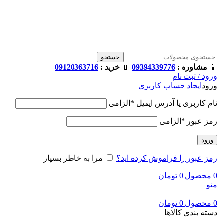
فروشگاه ترامک : وارد کننده و تامین کننده محصولات اورجینال و اصل 
جستجو
📱
مشاوره :
09394339776
📱
خرید :
09120363716
ورود / ثبت نام
ورود
ایجاد حساب کاربری
نام کاربری یا آدرس ایمیل
*
الزامی
رمز عبور
*
الزامی
ورود
رمز عبور را فراموش کرده اید؟
مرا به خاطر بسپار
0
محصول
0
تومان
منو
0
محصول
0
تومان
دسته بندی کالاها