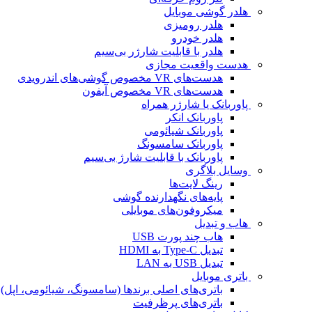
هلدر گوشی موبایل
هلدر رومیزی
هلدر خودرو
هلدر با قابلیت شارژر بی‌سیم
هدست واقعیت مجازی
هدست‌های VR مخصوص گوشی‌های اندرویدی
هدست‌های VR مخصوص آیفون
پاوربانک یا شارژر همراه
پاوربانک انکر
پاوربانک شیائومی
پاوربانک سامسونگ
پاوربانک با قابلیت شارژ بی‌سیم
وسایل بلاگری
رینگ لایت‌ها
پایه‌های نگهدارنده گوشی
میکروفون‌های موبایلی
هاب و تبدیل
هاب چند پورت USB
تبدیل Type-C به HDMI
تبدیل USB به LAN
باتری موبایل
باتری‌های اصلی برندها (سامسونگ، شیائومی، اپل)
باتری‌های پرظرفیت