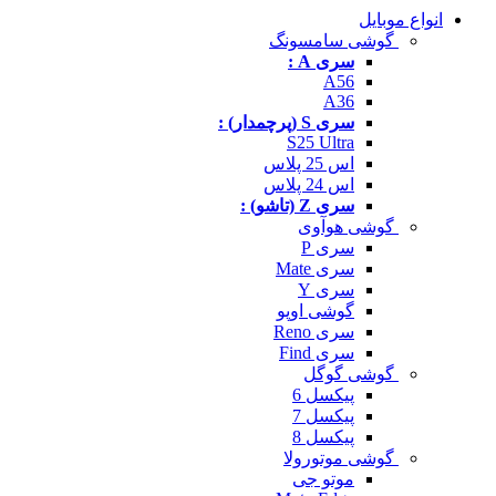
انواع موبایل
گوشی سامسونگ
سری A :
A56
A36
سری S (پرچمدار) :
S25 Ultra
اس 25 پلاس
اس 24 پلاس
سری Z (تاشو) :
گوشی هوآوی
سری P
سری Mate
سری Y
گوشی اوپو
سری Reno
سری Find
گوشی گوگل
پیکسل 6
پیکسل 7
پیکسل 8
گوشی موتورولا
موتو جی