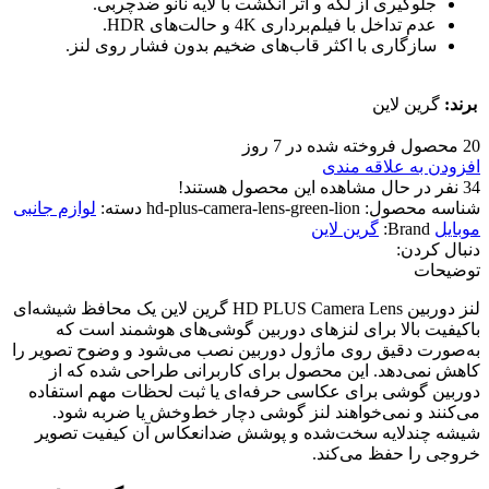
جلوگیری از لکه و اثر انگشت با لایه نانو ضدچربی.
عدم تداخل با فیلم‌برداری 4K و حالت‌های HDR.
سازگاری با اکثر قاب‌های ضخیم بدون فشار روی لنز.
برند:
گرین لاین
20
محصول فروخته شده در 7 روز
افزودن به علاقه مندی
34
نفر در حال مشاهده این محصول هستند!
شناسه محصول:
hd-plus-camera-lens-green-lion
دسته:
لوازم جانبی
موبایل
Brand:
گرین لاین
دنبال کردن:
توضیحات
لنز دوربین HD PLUS Camera Lens گرین لاین یک محافظ شیشه‌ای
باکیفیت بالا برای لنزهای دوربین گوشی‌های هوشمند است که
به‌صورت دقیق روی ماژول دوربین نصب می‌شود و وضوح تصویر را
کاهش نمی‌دهد. این محصول برای کاربرانی طراحی شده که از
دوربین گوشی برای عکاسی حرفه‌ای یا ثبت لحظات مهم استفاده
می‌کنند و نمی‌خواهند لنز گوشی دچار خط‌وخش یا ضربه شود.
شیشه چندلایه سخت‌شده و پوشش ضدانعکاس آن کیفیت تصویر
خروجی را حفظ می‌کند.