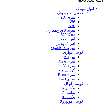
دسته بندی کالاها
انواع موبایل
گوشی سامسونگ
سری A :
A56
A36
سری S (پرچمدار) :
S25 Ultra
اس 25 پلاس
اس 24 پلاس
سری Z (تاشو) :
گوشی هوآوی
سری P
سری Mate
سری Y
گوشی اوپو
سری Reno
سری Find
گوشی گوگل
پیکسل 6
پیکسل 7
پیکسل 8
گوشی موتورولا