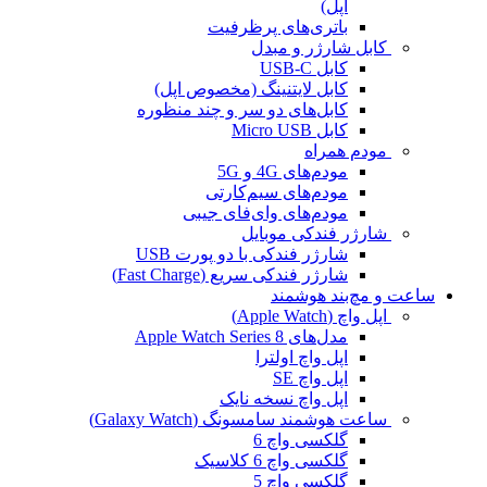
اپل)
باتری‌های پرظرفیت
کابل شارژر و مبدل
کابل USB-C
کابل لایتنینگ (مخصوص اپل)
کابل‌های دو سر و چند منظوره
کابل Micro USB
مودم همراه
مودم‌های 4G و 5G
مودم‌های سیم‌کارتی
مودم‌های وای‌فای جیبی
شارژر فندکی موبایل
شارژر فندکی با دو پورت USB
شارژر فندکی سریع (Fast Charge)
ساعت و مچ‌بند هوشمند
اپل واچ (Apple Watch)
مدل‌های Apple Watch Series 8
اپل واچ اولترا
اپل واچ SE
اپل واچ نسخه نایک
ساعت هوشمند سامسونگ (Galaxy Watch)
گلکسی واچ 6
گلکسی واچ 6 کلاسیک
گلکسی واچ 5