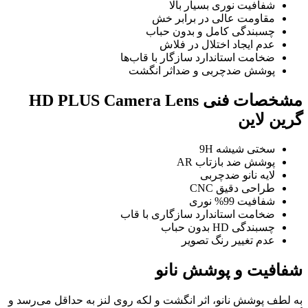
شفافیت نوری بسیار بالا
مقاومت عالی در برابر خش
چسبندگی کامل و بدون حباب
عدم ایجاد اختلال در فلاش
ضخامت استاندارد سازگار با قاب‌ها
پوشش ضدچربی و ضداثر انگشت
مشخصات فنی HD PLUS Camera Lens
گرین لاین
سختی شیشه 9H
پوشش ضد بازتاب AR
لایه نانو ضدچربی
طراحی دقیق CNC
شفافیت 99% نوری
ضخامت استاندارد سازگاری با قاب
چسبندگی HD بدون حباب
عدم تغییر رنگ تصویر
شفافیت و پوشش نانو
به لطف پوشش نانو، اثر انگشت و لکه روی لنز به حداقل می‌رسد و