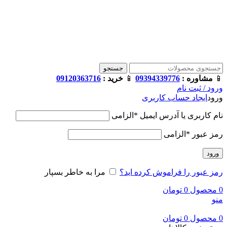
فروشگاه ترامک : وارد کننده و تامین کننده محصولات اورجینال و
اصل لوازم جانبی موبایل در ایران
📱
مشاوره :
09394339776
📱
خرید :
09120363716
جستجو
📱
مشاوره :
09394339776
📱
خرید :
09120363716
ورود / ثبت نام
ورود
ایجاد حساب کاربری
نام کاربری یا آدرس ایمیل
*
الزامی
رمز عبور
*
الزامی
ورود
رمز عبور را فراموش کرده اید؟
مرا به خاطر بسپار
0
محصول
0
تومان
منو
0
محصول
0
تومان