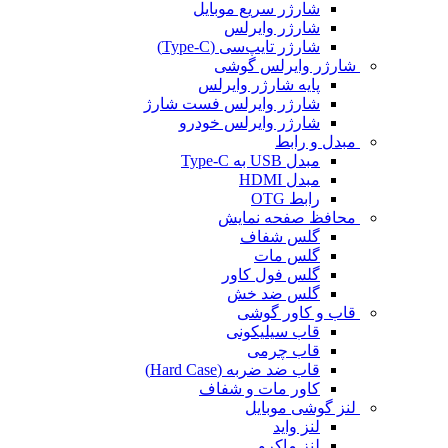
شارژر سریع موبایل
شارژر وایرلس
شارژر تایپ‌سی (Type-C)
شارژر وایرلس گوشی
پایه شارژر وایرلس
شارژر وایرلس فست شارژ
شارژر وایرلس خودرو
مبدل و رابط
مبدل USB به Type-C
مبدل HDMI
رابط OTG
محافظ صفحه نمایش
گلس شفاف
گلس مات
گلس فول کاور
گلس ضد خش
قاب و کاور گوشی
قاب سیلیکونی
قاب چرمی
قاب ضد ضربه (Hard Case)
کاور مات و شفاف
لنز گوشی موبایل
لنز واید
لنز ماکرو