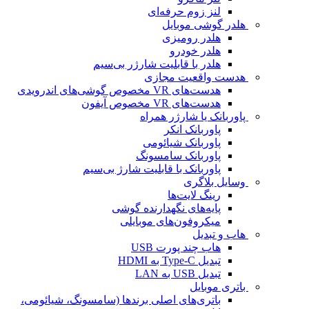
لنز زوم حرفه‌ای
هلدر گوشی موبایل
هلدر رومیزی
هلدر خودرو
هلدر با قابلیت شارژر بی‌سیم
هدست واقعیت مجازی
هدست‌های VR مخصوص گوشی‌های اندرویدی
هدست‌های VR مخصوص آیفون
پاوربانک یا شارژر همراه
پاوربانک انکر
پاوربانک شیائومی
پاوربانک سامسونگ
پاوربانک با قابلیت شارژ بی‌سیم
وسایل بلاگری
رینگ لایت‌ها
پایه‌های نگهدارنده گوشی
میکروفون‌های موبایلی
هاب و تبدیل
هاب چند پورت USB
تبدیل Type-C به HDMI
تبدیل USB به LAN
باتری موبایل
باتری‌های اصلی برندها (سامسونگ، شیائومی،