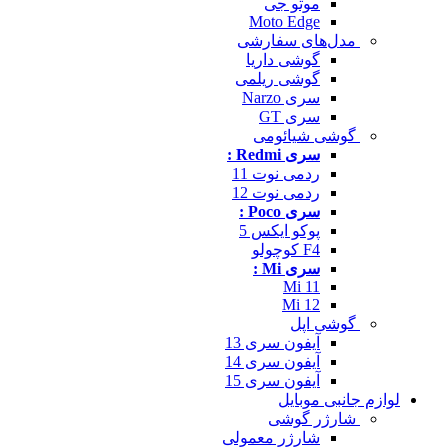
موتو جی
Moto Edge
مدل‌های سفارشی
گوشی داریا
گوشی ریلمی
سری Narzo
سری GT
گوشی شیائومی
سری Redmi :
ردمی نوت 11
ردمی نوت 12
سری Poco :
پوکو ایکس 5
F4 کوچولو
سری Mi :
Mi 11
Mi 12
گوشی اپل
آیفون سری 13
آیفون سری 14
آیفون سری 15
لوازم جانبی موبایل
شارژر گوشی
شارژر معمولی