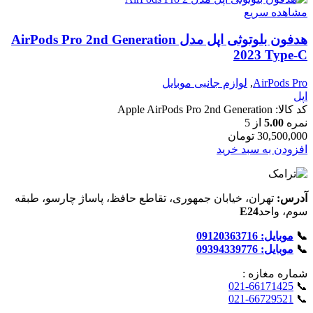
مشاهده سریع
هدفون بلوتوثی اپل مدل AirPods Pro 2nd Generation
2023 Type-C
AirPods Pro
,
لوازم جانبی موبایل
اپل
کد کالا:
Apple AirPods Pro 2nd Generation
نمره
5.00
از 5
30,500,000
تومان
افزودن به سبد خرید
آدرس:
تهران، خیابان جمهوری، تقاطع حافظ، پاساژ چارسو، طبقه
سوم، واحد
E24
📞
موبایل: 09120363716
📞
موبایل: 09394339776
شماره‌ مغازه :
021-66171425
📞
021-66729521
📞