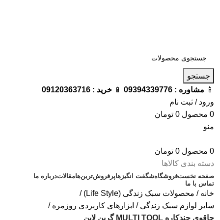
فروشگاه ترامک : وارد کننده و تامین کننده محصولات اورجینال و
اصل لوازم جانبی موبایل در ایران
📱
مشاوره :
09394339776
📱
خرید :
09120363716
جستجو
📱
مشاوره :
09394339776
📱
خرید :
09120363716
ورود / ثبت نام
0
محصول
0
تومان
منو
0
محصول
0
تومان
دسته بندی کالاها
صفحه نخست
فروشگاه
شگفت انگیزها
پرفروش‌ترین‌ها
مقالات
درباره ما
تماس با ما
خانه
محصولات سبک زندگی (Life Style)
سایر لوازم سبک زندگی
ابزارهای کاربردی روزمره
چاقوی چندکاره MULTI TOOL گرین لاین