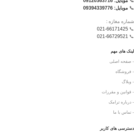
📞
موبایل: 09120363716
📞
موبایل: 09394339776
شماره‌ مغازه :
021-66171425
📞
021-66729521
📞
لینک های مهم
- صفحه اصلی
- فروشگاه
- وبلاگ
- قوانین و مقررات
- درباره ترامک
- تماس با ما
دسترسی های کاربر