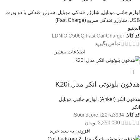
لوازم جانبی موبایل
,
شارژر فندکی موبایل
,
شارژر فندکی با دو پورت
USB
,
شارژر فندکی سریع (Fast Charge)
الدینیو
کد کالا:
LDNIO C506Q Fast Car Charger
تماس بگیرید
اطلاعات بیشتر
هدفون بلوتوثی انکر مدل K20i
هدفون انکر (Anker)
,
لوازم جانبی موبایل
انکر
کد کالا:
Soundcore k20i a3994
2,350,000
تومان
افزودن به سبد خرید