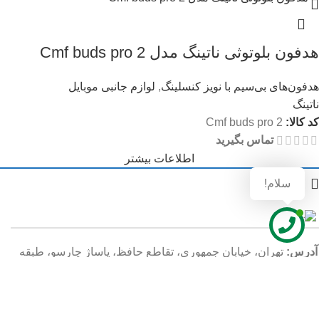
هدفون بلوتوثی ناتینگ مدل Cmf buds pro 2
هدفون‌های بی‌سیم با نویز کنسلینگ
,
لوازم جانبی موبایل
ناتینگ
کد کالا:
Cmf buds pro 2
تماس بگیرید
اطلاعات بیشتر
سلام!
آدرس:
تهران، خیابان جمهوری، تقاطع حافظ، پاساژ چارسو، طبقه
سوم، واحد
E24
📞
موبایل: 09120363716