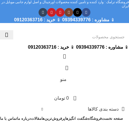
فروشگاه ترامک : وارد کننده و تامین کننده محصولات اورجینال و اصل لوازم جانبی موبایل در
ایران
📱
مشاوره :
09394339776
📱
خرید :
09120363716
📱
مشاوره :
09394339776
📱
خرید :
09120363716
منو
0
0
تومان
دسته بندی کالاها
صفحه نخست
فروشگاه
شگفت انگیزها
پرفروش‌ترین‌ها
مقالات
درباره ما
تماس با ما