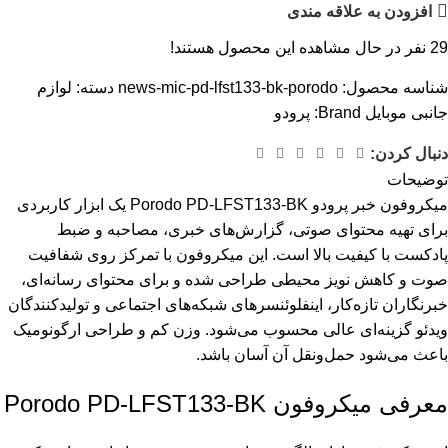
افزودن به علاقه مندی
29
نفر در حال مشاهده این محصول هستند!
شناسه محصول:
news-mic-pd-lfst133-bk-porodo
دسته:
لوازم
جانبی موبایل
Brand:
پرودو
دنبال کردن:
توضیحات
میکروفون خبر پرودو Porodo PD-LFST133-BK یک ابزار کاربردی
برای تهیه محتوای صوتی، گزارش‌های خبری، مصاحبه و ضبط
پادکست با کیفیت بالا است. این میکروفون با تمرکز روی شفافیت
صوت و کاهش نویز محیطی طراحی شده و برای محتوای رسانه‌ای،
خبرنگاران تازه‌کار، اینفلوئنسرهای شبکه‌های اجتماعی و تولیدکنندگان
ویدئو گزینه‌ای عالی محسوب می‌شود. وزن کم و طراحی ارگونومیک
باعث می‌شود حمل‌ونقل آن آسان باشد.
معرفی میکروفون Porodo PD-LFST133-BK