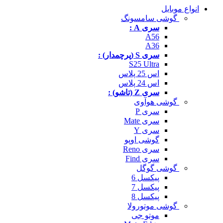
انواع موبایل
گوشی سامسونگ
سری A :
A56
A36
سری S (پرچمدار) :
S25 Ultra
اس 25 پلاس
اس 24 پلاس
سری Z (تاشو) :
گوشی هوآوی
سری P
سری Mate
سری Y
گوشی اوپو
سری Reno
سری Find
گوشی گوگل
پیکسل 6
پیکسل 7
پیکسل 8
گوشی موتورولا
موتو جی