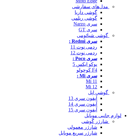
Moto Edge
مدل‌های سفارشی
گوشی داریا
گوشی ریلمی
سری Narzo
سری GT
گوشی شیائومی
سری Redmi :
ردمی نوت 11
ردمی نوت 12
سری Poco :
پوکو ایکس 5
F4 کوچولو
سری Mi :
Mi 11
Mi 12
گوشی اپل
آیفون سری 13
آیفون سری 14
آیفون سری 15
لوازم جانبی موبایل
شارژر گوشی
شارژر معمولی
شارژر سریع موبایل