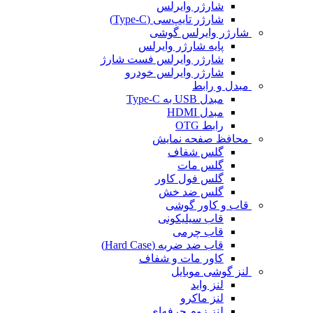
شارژر وایرلس
شارژر تایپ‌سی (Type-C)
شارژر وایرلس گوشی
پایه شارژر وایرلس
شارژر وایرلس فست شارژ
شارژر وایرلس خودرو
مبدل و رابط
مبدل USB به Type-C
مبدل HDMI
رابط OTG
محافظ صفحه نمایش
گلس شفاف
گلس مات
گلس فول کاور
گلس ضد خش
قاب و کاور گوشی
قاب سیلیکونی
قاب چرمی
قاب ضد ضربه (Hard Case)
کاور مات و شفاف
لنز گوشی موبایل
لنز واید
لنز ماکرو
لنز زوم حرفه‌ای