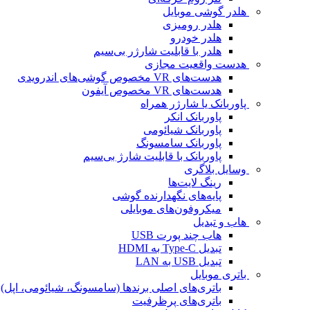
هلدر گوشی موبایل
هلدر رومیزی
هلدر خودرو
هلدر با قابلیت شارژر بی‌سیم
هدست واقعیت مجازی
هدست‌های VR مخصوص گوشی‌های اندرویدی
هدست‌های VR مخصوص آیفون
پاوربانک یا شارژر همراه
پاوربانک انکر
پاوربانک شیائومی
پاوربانک سامسونگ
پاوربانک با قابلیت شارژ بی‌سیم
وسایل بلاگری
رینگ لایت‌ها
پایه‌های نگهدارنده گوشی
میکروفون‌های موبایلی
هاب و تبدیل
هاب چند پورت USB
تبدیل Type-C به HDMI
تبدیل USB به LAN
باتری موبایل
باتری‌های اصلی برندها (سامسونگ، شیائومی، اپل)
باتری‌های پرظرفیت