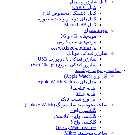
کابل شارژر و مبدل
کابل USB-C
کابل لایتنینگ (مخصوص اپل)
کابل‌های دو سر و چند منظوره
کابل Micro USB
مودم همراه
مودم‌های 4G و 5G
مودم‌های سیم‌کارتی
مودم‌های وای‌فای جیبی
شارژر فندکی موبایل
شارژر فندکی با دو پورت USB
شارژر فندکی سریع (Fast Charge)
ساعت و مچ‌بند هوشمند
اپل واچ (Apple Watch)
مدل‌های Apple Watch Series 8
اپل واچ اولترا
اپل واچ SE
اپل واچ نسخه نایک
ساعت هوشمند سامسونگ (Galaxy Watch)
گلکسی واچ 6
گلکسی واچ 6 کلاسیک
گلکسی واچ 5
Galaxy Watch Active
ساعت هوشمند Mibro