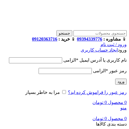
فروشگاه ترامک : وارد کننده و تامین کننده محصولات اورجینال و اصل 
جستجو
📱
مشاوره :
09394339776
📱
خرید :
09120363716
ورود / ثبت نام
ورود
ایجاد حساب کاربری
نام کاربری یا آدرس ایمیل
*
الزامی
رمز عبور
*
الزامی
ورود
رمز عبور را فراموش کرده اید؟
مرا به خاطر بسپار
0
محصول
0
تومان
منو
0
محصول
0
تومان
دسته بندی کالاها