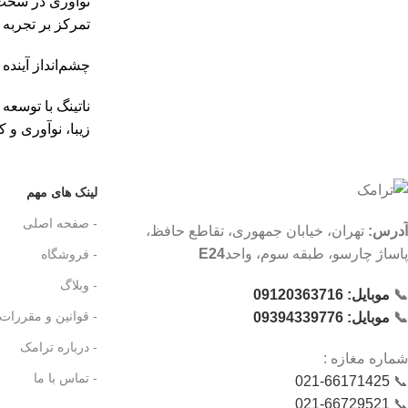
نوآوری در سخت‌ا
تمرکز بر تجربه 
چشم‌انداز آینده
ناتینگ با توسع
زیبا، نوآوری و 
لینک های مهم
- صفحه اصلی
آدرس:
تهران، خیابان جمهوری، تقاطع حافظ،
پاساژ چارسو، طبقه سوم، واحد
E24
- فروشگاه
- وبلاگ
📞
موبایل: 09120363716
- قوانین و مقررات
📞
موبایل: 09394339776
- درباره ترامک
شماره‌ مغازه :
- تماس با ما
021-66171425
📞
021-66729521
📞