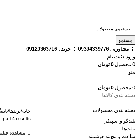
فروشگاه ترامک : وارد کننده و تامین کننده محصولات اورجینال و اصل 
جستجو
📱
مشاوره :
09394339776
📱
خرید :
09120363716
ورود / ثبت نام
0
محصول
0
تومان
منو
0
محصول
0
تومان
دسته بندی کالاها
دسته‌ بندی محصولات
خانه
برندها
ناتی
 all 4 results
بلندگو و اسپیکر
تبلت‌ها
مشاهده فیلتر
ساعت و مچ‌بند هوشمند