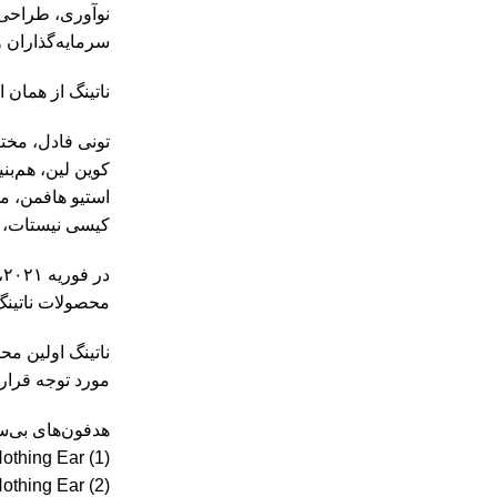
نوآوری، طراحی 
سرمایه‌گذاران 
ناتینگ از همان 
تونی فادل، مختر
کوین لین، هم‌بنی
استیو هافمن، م
کیسی نیستات، ی
در فوریه ۲۰۲۱، ناتینگ اعلام کرد که Teenage Engineering به‌عنوان شریک طراحی محصولات، نقش کلیدی در توسعه زیبایی‌شناسی برند ایفا خواهد کرد.
محصولات ناتینگ
مورد توجه قرار
هدفون‌های بی‌س
othing Ear (1)
othing Ear (2)