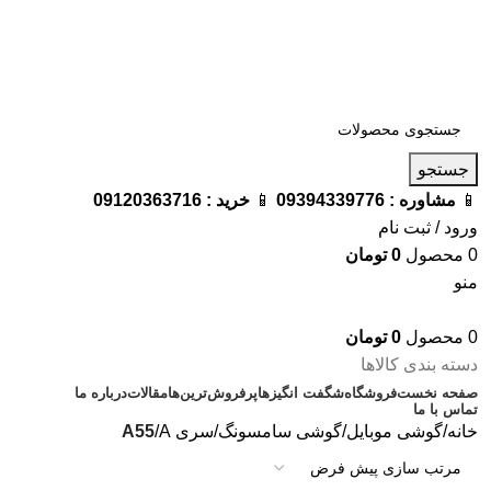
فروشگاه ترامک : وارد کننده و تامین کننده محصولات اورجینال و
اصل لوازم جانبی موبایل در ایران
📱
مشاوره :
09394339776
📱
خرید :
09120363716
جستجو
📱
مشاوره :
09394339776
📱
خرید :
09120363716
ورود / ثبت نام
0
محصول
0
تومان
منو
0
محصول
0
تومان
دسته بندی کالاها
صفحه نخست
فروشگاه
شگفت انگیزها
پرفروش‌ترین‌ها
مقالات
درباره ما
تماس با ما
خانه
گوشی موبایل
گوشی سامسونگ
سری A
A55