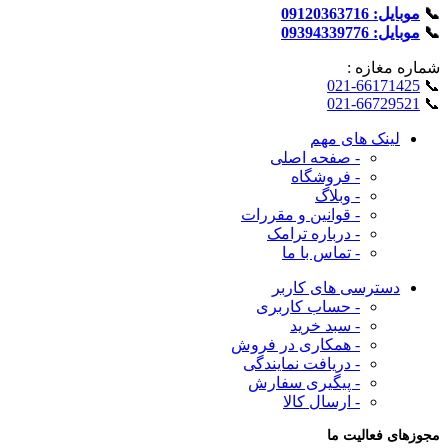
📞
موبایل: 09120363716
📞
موبایل: 09394339776
شماره‌ مغازه :
021-66171425
📞
021-66729521
📞
لینک های مهم
- صفحه اصلی
- فروشگاه
- وبلاگ
- قوانین و مقررات
- درباره ترامک
- تماس با ما
دسترسی های کاربر
- حساب کاربری
- سبد خرید
- همکاری در فروش
- دریافت نمایندگی
- پیگیری سفارش
- ارسال کالا
مجوزهای فعالیت ما