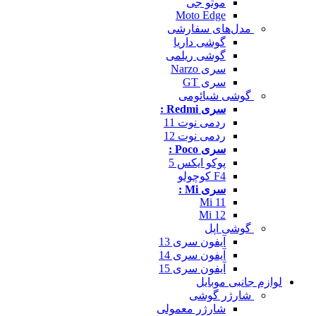
موتو جی
Moto Edge
مدل‌های سفارشی
گوشی داریا
گوشی ریلمی
سری Narzo
سری GT
گوشی شیائومی
سری Redmi :
ردمی نوت 11
ردمی نوت 12
سری Poco :
پوکو ایکس 5
F4 کوچولو
سری Mi :
Mi 11
Mi 12
گوشی اپل
آیفون سری 13
آیفون سری 14
آیفون سری 15
لوازم جانبی موبایل
شارژر گوشی
شارژر معمولی