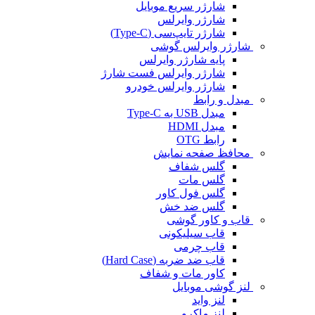
شارژر سریع موبایل
شارژر وایرلس
شارژر تایپ‌سی (Type-C)
شارژر وایرلس گوشی
پایه شارژر وایرلس
شارژر وایرلس فست شارژ
شارژر وایرلس خودرو
مبدل و رابط
مبدل USB به Type-C
مبدل HDMI
رابط OTG
محافظ صفحه نمایش
گلس شفاف
گلس مات
گلس فول کاور
گلس ضد خش
قاب و کاور گوشی
قاب سیلیکونی
قاب چرمی
قاب ضد ضربه (Hard Case)
کاور مات و شفاف
لنز گوشی موبایل
لنز واید
لنز ماکرو