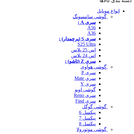
دسته بندی کالاها
انواع موبایل
گوشی سامسونگ
سری A :
A56
A36
سری S (پرچمدار) :
S25 Ultra
اس 25 پلاس
اس 24 پلاس
سری Z (تاشو) :
گوشی هوآوی
سری P
سری Mate
سری Y
گوشی اوپو
سری Reno
سری Find
گوشی گوگل
پیکسل 6
پیکسل 7
پیکسل 8
گوشی موتورولا