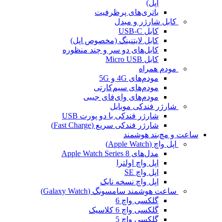
اپل)
باتری‌های پرظرفیت
کابل شارژر و مبدل
کابل USB-C
کابل لایتنینگ (مخصوص اپل)
کابل‌های دو سر و چند منظوره
کابل Micro USB
مودم همراه
مودم‌های 4G و 5G
مودم‌های سیم‌کارتی
مودم‌های وای‌فای جیبی
شارژر فندکی موبایل
شارژر فندکی با دو پورت USB
شارژر فندکی سریع (Fast Charge)
ساعت و مچ‌بند هوشمند
اپل واچ (Apple Watch)
مدل‌های Apple Watch Series 8
اپل واچ اولترا
اپل واچ SE
اپل واچ نسخه نایک
ساعت هوشمند سامسونگ (Galaxy Watch)
گلکسی واچ 6
گلکسی واچ 6 کلاسیک
گلکسی واچ 5