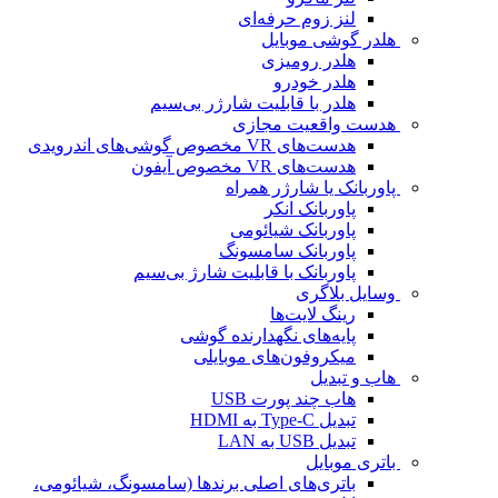
لنز زوم حرفه‌ای
هلدر گوشی موبایل
هلدر رومیزی
هلدر خودرو
هلدر با قابلیت شارژر بی‌سیم
هدست واقعیت مجازی
هدست‌های VR مخصوص گوشی‌های اندرویدی
هدست‌های VR مخصوص آیفون
پاوربانک یا شارژر همراه
پاوربانک انکر
پاوربانک شیائومی
پاوربانک سامسونگ
پاوربانک با قابلیت شارژ بی‌سیم
وسایل بلاگری
رینگ لایت‌ها
پایه‌های نگهدارنده گوشی
میکروفون‌های موبایلی
هاب و تبدیل
هاب چند پورت USB
تبدیل Type-C به HDMI
تبدیل USB به LAN
باتری موبایل
باتری‌های اصلی برندها (سامسونگ، شیائومی،