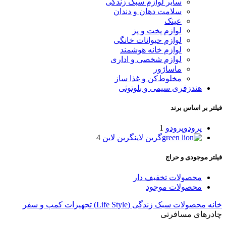
سایر لوازم سبک زندگی
سلامت دهان و دندان
عینک
لوازم پخت و پز
لوازم حیوانات خانگی
لوازم خانه هوشمند
لوازم شخصی و اداری
ماساژور
مخلوط‌کن و غذا ساز
هندزفری سیمی و بلوتوثی
فیلتر بر اساس برند
پرودو
پرودو
1
گرین لاین
گرین لاین
4
فیلتر موجودی و حراج
محصولات تخفیف دار
محصولات موجود
خانه
محصولات سبک زندگی (Life Style)
تجهیزات کمپ و سفر
چادرهای مسافرتی