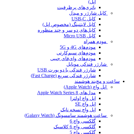
اپل)
باتری‌های پرظرفیت
کابل شارژر و مبدل
کابل USB-C
کابل لایتنینگ (مخصوص اپل)
کابل‌های دو سر و چند منظوره
کابل Micro USB
مودم همراه
مودم‌های 4G و 5G
مودم‌های سیم‌کارتی
مودم‌های وای‌فای جیبی
شارژر فندکی موبایل
شارژر فندکی با دو پورت USB
شارژر فندکی سریع (Fast Charge)
ساعت و مچ‌بند هوشمند
اپل واچ (Apple Watch)
مدل‌های Apple Watch Series 8
اپل واچ اولترا
اپل واچ SE
اپل واچ نسخه نایک
ساعت هوشمند سامسونگ (Galaxy Watch)
گلکسی واچ 6
گلکسی واچ 6 کلاسیک
گلکسی واچ 5