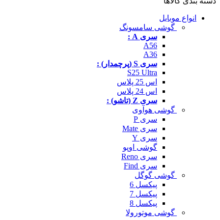
دسته بندی کالاها
انواع موبایل
گوشی سامسونگ
سری A :
A56
A36
سری S (پرچمدار) :
S25 Ultra
اس 25 پلاس
اس 24 پلاس
سری Z (تاشو) :
گوشی هوآوی
سری P
سری Mate
سری Y
گوشی اوپو
سری Reno
سری Find
گوشی گوگل
پیکسل 6
پیکسل 7
پیکسل 8
گوشی موتورولا