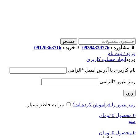
فروشگاه ترامک : وارد کننده و تامین کننده محصولات اورجینال و
اصل لوازم جانبی موبایل در ایران
📱
مشاوره :
09394339776
📱
خرید :
09120363716
جستجو
📱
مشاوره :
09394339776
📱
خرید :
09120363716
ورود / ثبت نام
ورود
ایجاد حساب کاربری
نام کاربری یا آدرس ایمیل
*
الزامی
رمز عبور
*
الزامی
ورود
رمز عبور را فراموش کرده اید؟
مرا به خاطر بسپار
0
محصول
0
تومان
منو
0
محصول
0
تومان