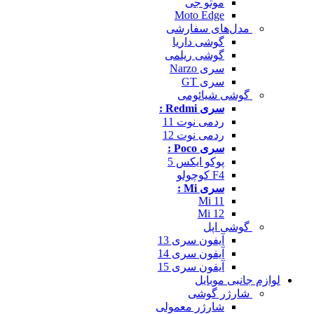
موتو جی
Moto Edge
مدل‌های سفارشی
گوشی داریا
گوشی ریلمی
سری Narzo
سری GT
گوشی شیائومی
سری Redmi :
ردمی نوت 11
ردمی نوت 12
سری Poco :
پوکو ایکس 5
F4 کوچولو
سری Mi :
Mi 11
Mi 12
گوشی اپل
آیفون سری 13
آیفون سری 14
آیفون سری 15
لوازم جانبی موبایل
شارژر گوشی
شارژر معمولی