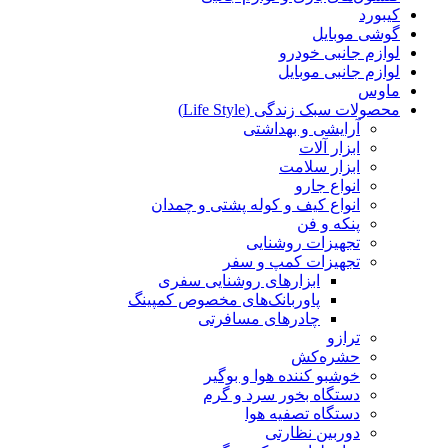
کیبورد
گوشی موبایل
لوازم جانبی خودرو
لوازم جانبی موبایل
ماوس
محصولات سبک زندگی (Life Style)
آرایشی و بهداشتی
ابزار آلات
ابزار سلامت
انواع جارو
انواع کیف و کوله پشتی و چمدان
پنکه و فن
تجهیزات روشنایی
تجهیزات کمپ و سفر
ابزارهای روشنایی سفری
پاوربانک‌های مخصوص کمپینگ
چادرهای مسافرتی
ترازو
حشره‌کش
خوشبو کننده هوا و بوگیر
دستگاه بخور سرد و گرم
دستگاه تصفیه هوا
دوربین نظارتی