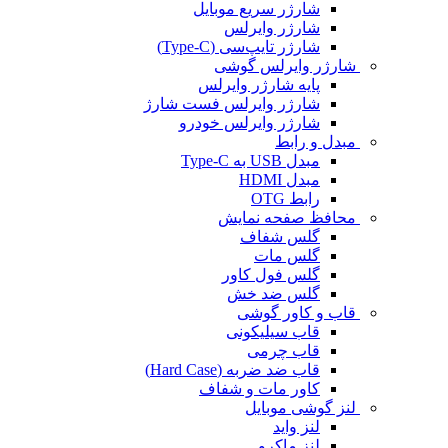
شارژر سریع موبایل
شارژر وایرلس
شارژر تایپ‌سی (Type-C)
شارژر وایرلس گوشی
پایه شارژر وایرلس
شارژر وایرلس فست شارژ
شارژر وایرلس خودرو
مبدل و رابط
مبدل USB به Type-C
مبدل HDMI
رابط OTG
محافظ صفحه نمایش
گلس شفاف
گلس مات
گلس فول کاور
گلس ضد خش
قاب و کاور گوشی
قاب سیلیکونی
قاب چرمی
قاب ضد ضربه (Hard Case)
کاور مات و شفاف
لنز گوشی موبایل
لنز واید
لنز ماکرو