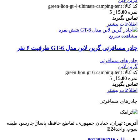
گرین لاین
کد کالا:
green-lion-gt-4-ultimate-camping-tent
نمره
5.00
از 5
تماس بگیرید
اطلاعات بیشتر
مشاهده سریع
چادر مسافرتی گرین لاین مدل GT-6 ظرفیت ۶ نفر
چادرهای مسافرتی
گرین لاین
کد کالا:
green-lion-gt-6-camping-tent
نمره
5.00
از 5
تماس بگیرید
اطلاعات بیشتر
چادرهای مسافرتی
آدرس:
تهران، خیابان جمهوری، تقاطع حافظ، پاساژ چارسو، طبقه
سوم، واحد
E24
📞
موبایل: 09120363716