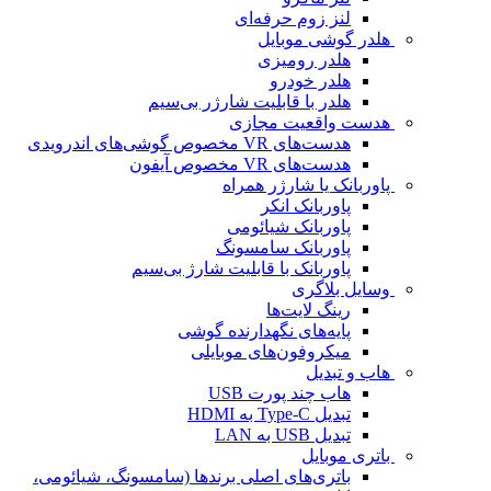
لنز زوم حرفه‌ای
هلدر گوشی موبایل
هلدر رومیزی
هلدر خودرو
هلدر با قابلیت شارژر بی‌سیم
هدست واقعیت مجازی
هدست‌های VR مخصوص گوشی‌های اندرویدی
هدست‌های VR مخصوص آیفون
پاوربانک یا شارژر همراه
پاوربانک انکر
پاوربانک شیائومی
پاوربانک سامسونگ
پاوربانک با قابلیت شارژ بی‌سیم
وسایل بلاگری
رینگ لایت‌ها
پایه‌های نگهدارنده گوشی
میکروفون‌های موبایلی
هاب و تبدیل
هاب چند پورت USB
تبدیل Type-C به HDMI
تبدیل USB به LAN
باتری موبایل
باتری‌های اصلی برندها (سامسونگ، شیائومی،