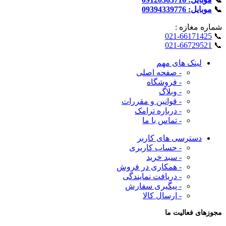
📞
موبایل: 09394339776
شماره‌ مغازه :
021-66171425
📞
021-66729521
📞
لینک های مهم
- صفحه اصلی
- فروشگاه
- وبلاگ
- قوانین و مقررات
- درباره ترامک
- تماس با ما
دسترسی های کاربر
- حساب کاربری
- سبد خرید
- همکاری در فروش
- دریافت نمایندگی
- پیگیری سفارش
- ارسال کالا
مجوزهای فعالیت ما